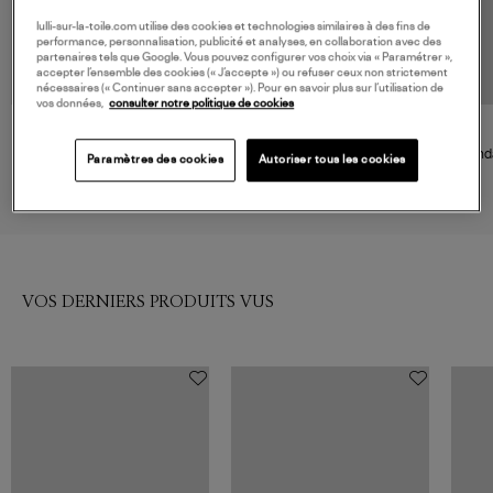
lulli-sur-la-toile.com utilise des cookies et technologies similaires à des fins de
performance, personnalisation, publicité et analyses, en collaboration avec des
partenaires tels que Google. Vous pouvez configurer vos choix via « Paramétrer »,
accepter l’ensemble des cookies (« J’accepte ») ou refuser ceux non strictement
nécessaires (« Continuer sans accepter »). Pour en savoir plus sur l’utilisation de
vos données,
consulter notre politique de cookies
ISABEL MARANT
ISABEL MARANT
Sandales Joonya Cognac
Sandales Joonya Black
Sanda
Paramètres des cookies
Autoriser tous les cookies
495,00 €
495,00 €
VOS DERNIERS PRODUITS VUS