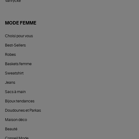
Vanrycke
MODE FEMME
Choisi pour vous
Best-Sellers
Robes
Baskets femme
Sweatshirt
Jeans
Sacs à main
Bijoux tendances
Doudounes et Parkas
Maison déco
Beauté
Conseil Mode