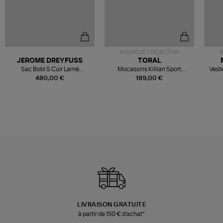
NOUVELLE COLLECTION
N
JEROME DREYFUSS
TORAL
Sac Bobi S Cuir Lamé
Mocassins Killian Sport
Veste
Champagne
Mousse
480,00 €
189,00 €
LIVRAISON GRATUITE
à partir de 150 € d'achat*