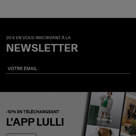
20 € EN VOUS INSCRIVANT À LA
NEWSLETTER
-10% EN TÉLÉCHARGEANT
L'APP LULLI