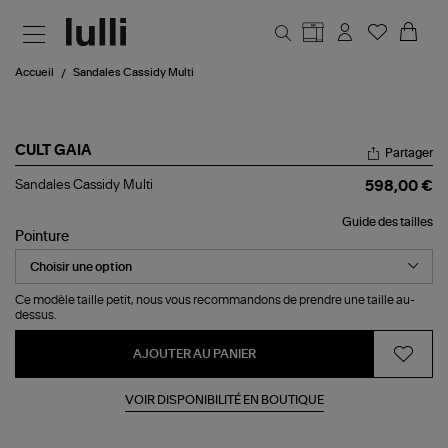
Aller au contenu principal
Accueil
Sandales Cassidy Multi
CULT GAIA
Partager
Sandales
Sandales Cassidy Multi
598,00 €
Cassidy
Multi
Guide des tailles
Pointure
Ce modèle taille petit, nous vous recommandons de prendre une taille au-
dessus.
AJOUTER AU PANIER
VOIR DISPONIBILITÉ EN BOUTIQUE