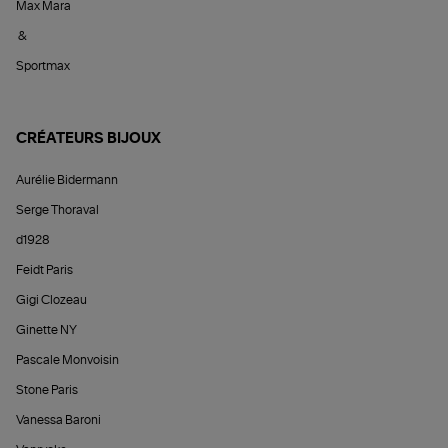
Max Mara
&
Sportmax
CRÉATEURS BIJOUX
Aurélie Bidermann
Serge Thoraval
d1928
Feidt Paris
Gigi Clozeau
Ginette NY
Pascale Monvoisin
Stone Paris
Vanessa Baroni