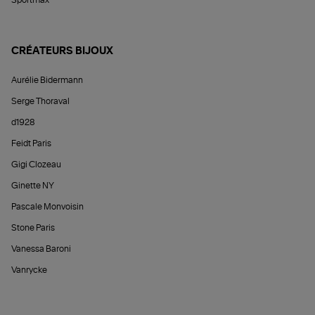
Sportmax
CRÉATEURS BIJOUX
Aurélie Bidermann
Serge Thoraval
d1928
Feidt Paris
Gigi Clozeau
Ginette NY
Pascale Monvoisin
Stone Paris
Vanessa Baroni
Vanrycke