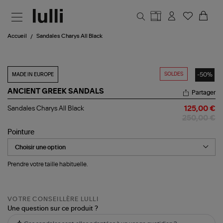
Aller au contenu principal
Accueil
Sandales Charys All Black
SOLDES
-50%
MADE IN EUROPE
ANCIENT GREEK SANDALS
Partager
Sandales
Sandales Charys All Black
125,00 €
Charys
250,00 €
All
Black
Pointure
Prendre votre taille habituelle.
VOTRE CONSEILLÈRE LULLI
Une question sur ce produit ?