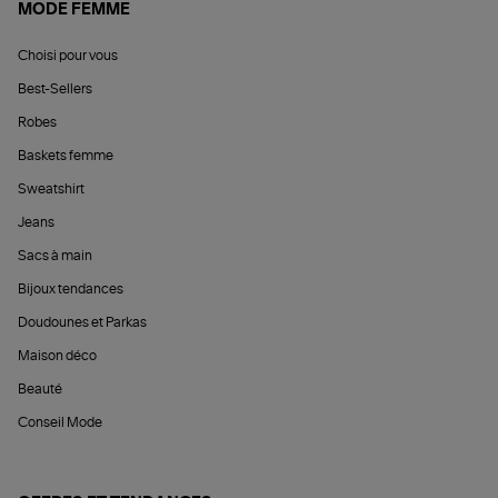
MODE FEMME
Choisi pour vous
Best-Sellers
Robes
Baskets femme
Sweatshirt
Jeans
Sacs à main
Bijoux tendances
Doudounes et Parkas
Maison déco
Beauté
Conseil Mode