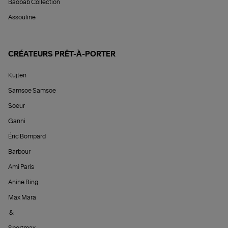
Baobab Collection
Assouline
CRÉATEURS PRÊT-À-PORTER
Kujten
Samsoe Samsoe
Soeur
Ganni
Éric Bompard
Barbour
Ami Paris
Anine Bing
Max Mara
&