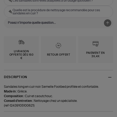
Ces sandales sont-elles adaptées à un usage quotidien ?
Quelle est la procédure de nettoyage recommandée pour ces
sandales en cuir ?
LIVRAISON
PAIEMENT EN
OFFERTE DÈS 150
RETOUR OFFERT
3X,4X
€
DESCRIPTION
Sandales tong en cuir noir. Semelle Footbed profilée et confortable.
Made in :
Grèce.
Composition :
Cuir et caoutchouc.
Conseil d'entretien :
Nettoyage chez un spécialiste.
(ref-12439105100621)