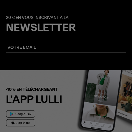
20 € EN VOUS INSCRIVANT À LA
NEWSLETTER
-10% EN TÉLÉCHARGEANT
L'APP LULLI