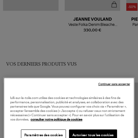
-50%
JEANNE VOULAND
PI
Veste Folka Denim Bleached
Pan
Bleu
330,00 €
VOS DERNIERS PRODUITS VUS
Continuer sans accepter
lulli-sur-la-toile.com utilise des cookies et technologies similaires à des fins de
performance, personnalisation, publicité et analyses, en collaboration avec des
partenaires tels que Google. Vous pouvez configurer vos choix via « Paramétrer »,
accepter l’ensemble des cookies (« J’accepte ») ou refuser ceux non strictement
nécessaires (« Continuer sans accepter »). Pour en savoir plus sur l’utilisation de
vos données,
consulter notre politique de cookies
Paramètres des cookies
Autoriser tous les cookies