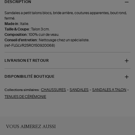
DESCRIPTION
Sandales a petit talons blocs, bride arrière, coutures apparentes, bout rond,
fermé.
Made in :
Italie.
Taille & Coupe :
Talon 3 cm.
Composition :
100% cuir de veau.
Conseil d'entretien :
Nettoyage chez un spécialiste.
(ref-FLGLVR25RO150920068)
LIVRAISON ET RETOUR
DISPONIBILITÉ BOUTIQUE
-
-
-
CHAUSSURES
SANDALES
SANDALES A TALON
Collections similaires :
TENUES DE CÉRÉMONIE
VOUS AIMEREZ AUSSI