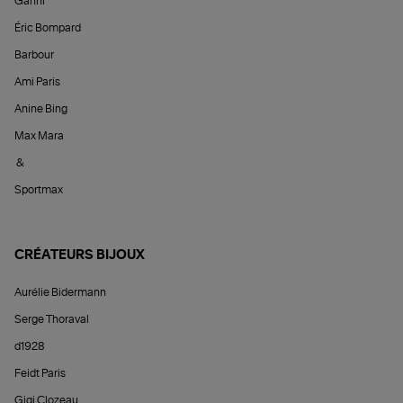
Ganni
Éric Bompard
Barbour
Ami Paris
Anine Bing
Max Mara
&
Sportmax
CRÉATEURS BIJOUX
Aurélie Bidermann
Serge Thoraval
d1928
Feidt Paris
Gigi Clozeau