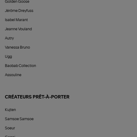
Golden Goose
Jérôme Dreyfuss
Isabel Marant
Jeanne Vouland
Autry
Vanessa Bruno
Ugg
Baobab Collection
Assouline
CRÉATEURS PRÊT-À-PORTER
Kujten
Samsoe Samsoe
Soeur