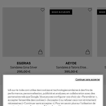
MADE IN EUROPE
MADE 
EGERIAS
AEYDE
Sandales Gina Silver
Sandales à Talons Elise
S
Laminated Silver
295,00 €
395,00 €
Continuer sans accepter
lulli-sur-la-toile.com utilise des cookies et technologies similaires à des fins de
performance, personnalisation, publicité et analyses, en collaboration avec des
partenaires tels que Google. Vous pouvez configurer vos choix via « Paramétrer »,
VOS DERNIERS PRODUITS VUS
accepter l’ensemble des cookies (« J’accepte ») ou refuser ceux non strictement
nécessaires (« Continuer sans accepter »). Pour en savoir plus sur l’utilisation de