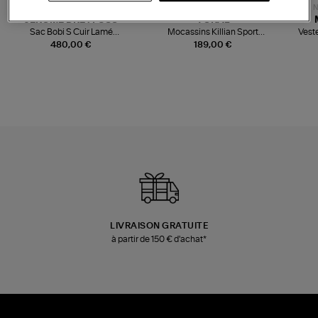
NOUVELLE COLLECTION
N
JEROME DREYFUSS
TORAL
Sac Bobi S Cuir Lamé
Mocassins Killian Sport
Veste
Champagne
Mousse
480,00 €
189,00 €
LIVRAISON GRATUITE
à partir de 150 € d'achat*