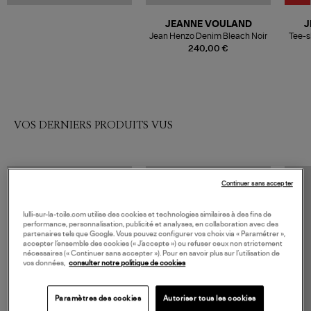
JEANNE VOULAND
J
Jean Henzo Denim Bleach Noir
Tee-s
240,00 €
VOS DERNIERS PRODUITS VUS
Continuer sans accepter
lulli-sur-la-toile.com utilise des cookies et technologies similaires à des fins de
performance, personnalisation, publicité et analyses, en collaboration avec des
partenaires tels que Google. Vous pouvez configurer vos choix via « Paramétrer »,
accepter l’ensemble des cookies (« J’accepte ») ou refuser ceux non strictement
nécessaires (« Continuer sans accepter »). Pour en savoir plus sur l’utilisation de
vos données,
consulter notre politique de cookies
Paramètres des cookies
Autoriser tous les cookies