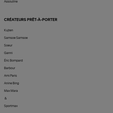
Assouline
CRÉATEURS PRÊT-À-PORTER
Kujten
Samsoe Samsoe
Soeur
Ganni
Éric Bompard
Barbour
Ami Paris
Anine Bing
Max Mara
&
Sportmax