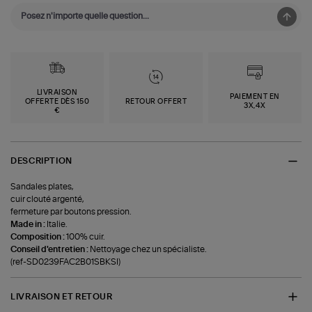
LIVRAISON
PAIEMENT EN
OFFERTE DÈS 150
RETOUR OFFERT
3X,4X
€
DESCRIPTION
Sandales plates,
cuir clouté argenté,
fermeture par boutons pression.
Made in :
Italie.
Composition :
100% cuir.
Conseil d'entretien :
Nettoyage chez un spécialiste.
(ref-SD0239FAC2B01SBKSI)
LIVRAISON ET RETOUR