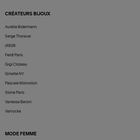
CRÉATEURS BIJOUX
Aurélie Bidermann
Serge Thoraval
d1928
Feidt Paris
Gigi Clozeau
Ginette NY
Pascale Monvoisin
Stone Paris
Vanessa Baroni
Vanrycke
MODE FEMME