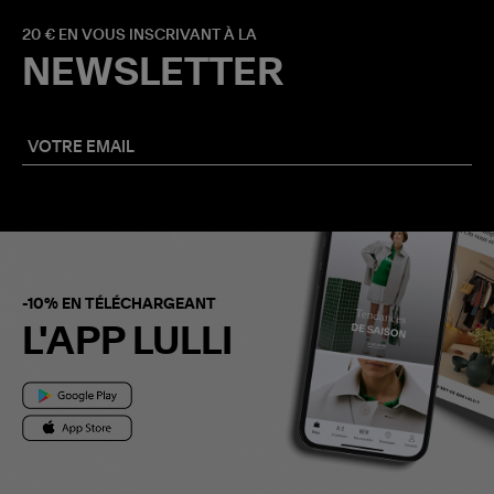
20 € EN VOUS INSCRIVANT À LA
NEWSLETTER
-10% EN TÉLÉCHARGEANT
L'APP LULLI