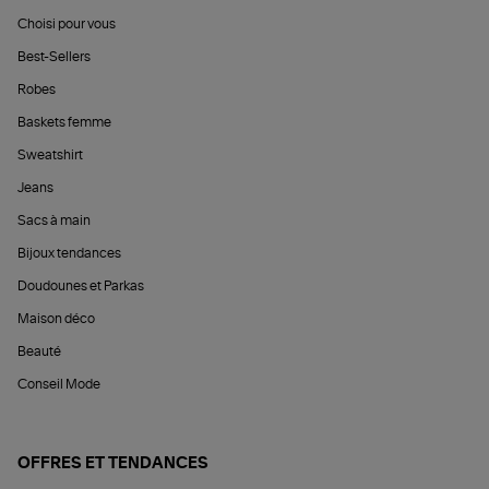
Choisi pour vous
Best-Sellers
Robes
Baskets femme
Sweatshirt
Jeans
Sacs à main
Bijoux tendances
Doudounes et Parkas
Maison déco
Beauté
Conseil Mode
OFFRES ET TENDANCES