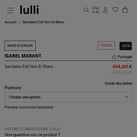
Aller au contenu principal
Accueil
Sandales Edil Noir Et Blanc
SOLDES
-40%
MADE IN EUROPE
ISABEL MARANT
Partager
Sandales
Sandales Edil Noir Et Blanc
414,00 €
Edil
690,00 €
Noir
Et
Guide des tailles
Blanc
Pointure
Prendre votre taille habituelle.
VOTRE CONSEILLÈRE LULLI
Une question sur ce produit ?