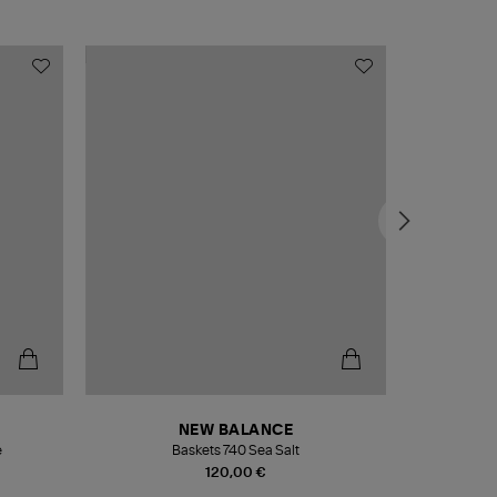
NEW BALANCE
e
Baskets 740 Sea Salt
Veste
120,00 €