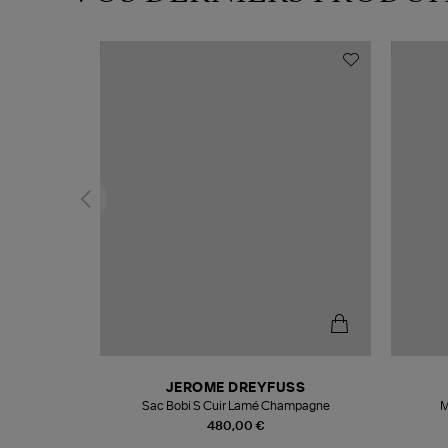
N
JEROME DREYFUSS
te
Sac Bobi S Cuir Lamé Champagne
M
480,00 €