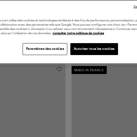
Co
oile.com utilise des cookies et technologies similaires à des fins de performance, personnalisation, p
collaboration avec des partenaires tels que Google. Vous pouvez configurer vos choix via « Param
semble des cookies (« J’accepte ») ou refuser ceux non strictement nécessaires (« Continuer san
 plus sur l’utilisation de vos données,
consulter notre politique de cookies
Paramètres des cookies
Autoriser tous les cookies
MADE IN FRANCE