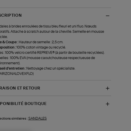
SCRIPTION
ales à brides enroulées de tissu bleu fleuri et uni fluo. Nœuds
ratifs. Attache à scratch autour de la cheville. Semelle en mousse
clée.
le & Coupe :
Hauteur de semelle : 2,5 cm.
position :
100% coton vintage ou recyclé.
es : 100% velcro certifié REPREVE® (à partir de bouteille recyclées).
lles : 100% EVA (mousse caoutchouteuse respectueuse de
vironnement).
eil d'entretien :
Nettoyage chez un spécialiste.
f-ARIZONALOVEXFLO)
VRAISON ET RETOUR
SPONIBILITÉ BOUTIQUE
SANDALES
ections similaires :