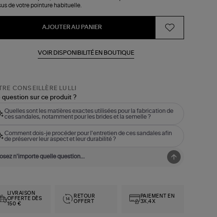
us de votre pointure habituelle.
AJOUTER AU PANIER
VOIR DISPONIBILITÉ EN BOUTIQUE
RE CONSEILLÈRE LULLI
 question sur ce produit ?
Quelles sont les matières exactes utilisées pour la fabrication de
ces sandales, notamment pour les brides et la semelle ?
Comment dois-je procéder pour l'entretien de ces sandales afin
de préserver leur aspect et leur durabilité ?
LIVRAISON
RETOUR
PAIEMENT EN
OFFERTE DÈS
OFFERT
3X,4X
150 €