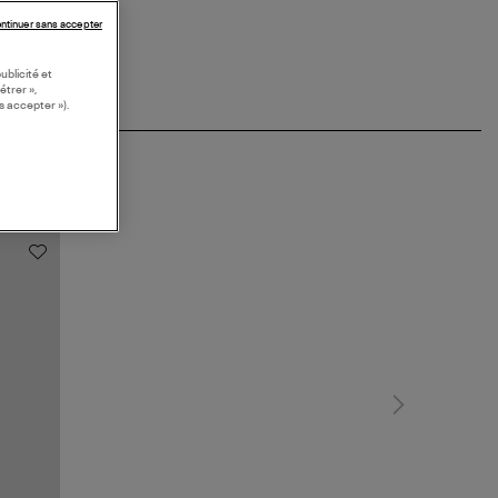
ntinuer sans accepter
ublicité et
étrer »,
s accepter »).