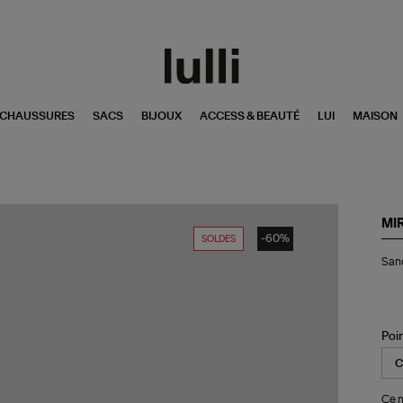
CHAUSSURES
SACS
BIJOUX
ACCESS & BEAUTÉ
LUI
MAISON
MI
-60%
SOLDES
San
Sand
Flo
Mir
Mik
X
Ari
Poi
Lo
Ce m