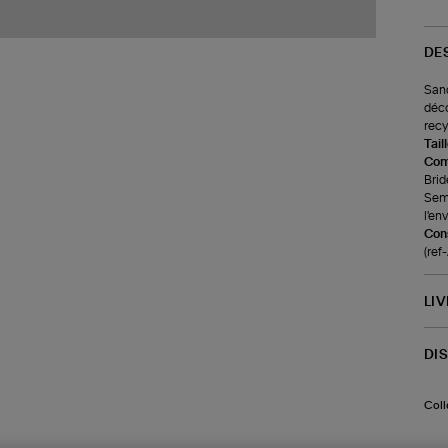
DE
Sand
déco
recy
Tail
Com
Brid
Seme
l'en
Cons
(re
LI
DI
Coll