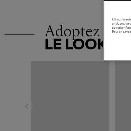
lulli-sur-la-t
Adoptez
analyses, en 
accepter l’en
Pour en savoir
LE LOOK