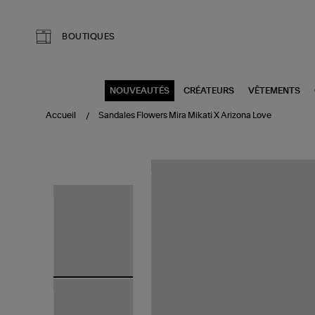
Aller au contenu principal
BOUTIQUES
NOUVEAUTÉS
CRÉATEURS
VÊTEMENTS
Accueil
Sandales Flowers Mira Mikati X Arizona Love