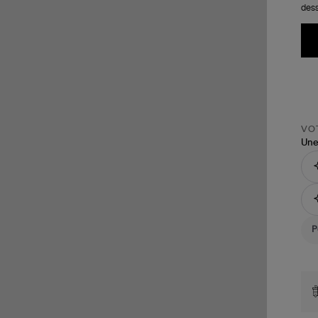
dess
VOT
Une