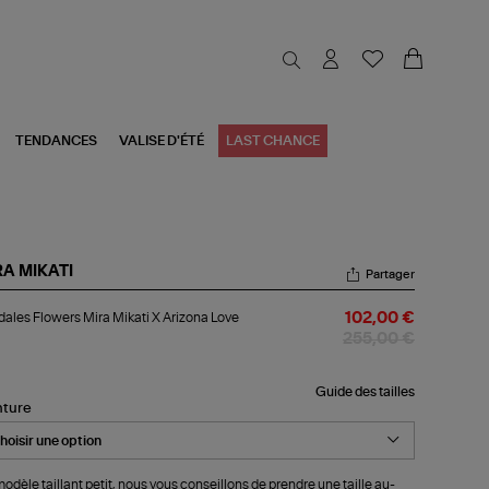
TENDANCES
VALISE D'ÉTÉ
LAST CHANCE
RA MIKATI
Partager
dales
ales Flowers Mira Mikati X Arizona Love
102,00 €
wers
a
255,00 €
ati
zona
Guide des tailles
nture
ve
odèle taillant petit, nous vous conseillons de prendre une taille au-