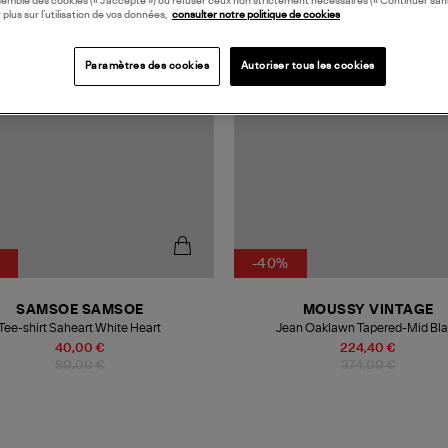
semble des cookies (« J’accepte ») ou refuser ceux non strictement nécessaires (« Continuer san
 plus sur l’utilisation de vos données,
consulter notre politique de cookies
Paramètres des cookies
Autoriser tous les cookies
-40%
SAMSOE SAMSOE
MOUSSY VINTAGE
Tee-shirt Saheart White Heart
Jean Oaklawn Tapered-Mid Bl
40,00 €
224,40 €
80,00 €
374,00 €