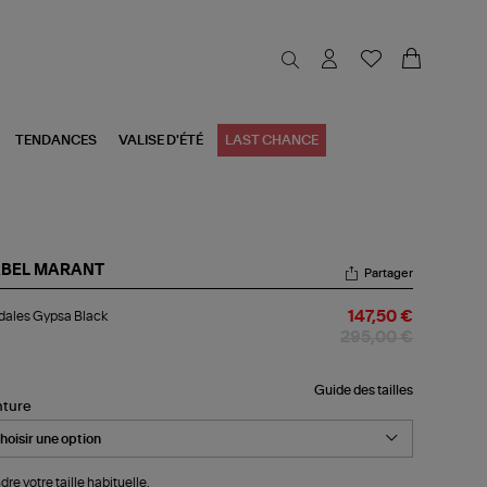
TENDANCES
VALISE D'ÉTÉ
LAST CHANCE
ABEL MARANT
Partager
dales
dales Gypsa Black
147,50 €
psa
ck
295,00 €
Guide des tailles
nture
dre votre taille habituelle.