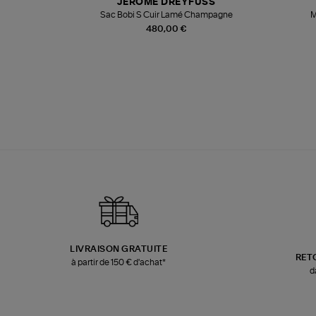
JEROME DREYFUSS
te
Sac Bobi S Cuir Lamé Champagne
M
480,00 €
LIVRAISON GRATUITE
RET
à partir de 150 € d'achat*
d