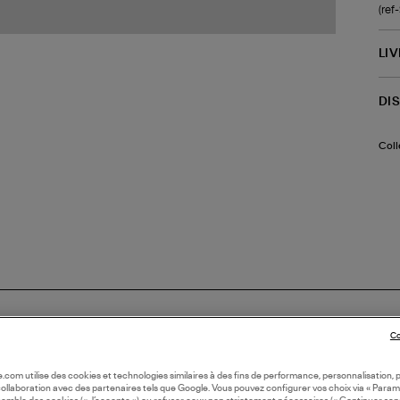
(re
LI
DI
Coll
Co
oile.com utilise des cookies et technologies similaires à des fins de performance, personnalisation, p
collaboration avec des partenaires tels que Google. Vous pouvez configurer vos choix via « Param