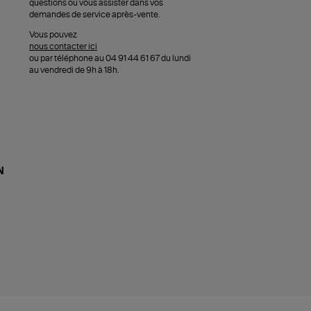
questions ou vous assister dans vos
demandes de service après-vente.
Vous pouvez
nous contacter ici
ou par téléphone au 04 91 44 61 67 du lundi
au vendredi de 9h à 18h.
N