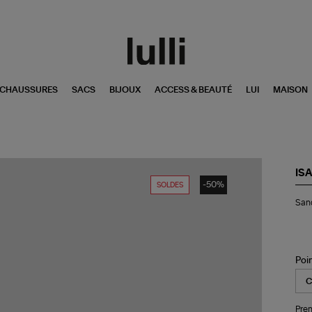
CHAUSSURES
SACS
BIJOUX
ACCESS & BEAUTÉ
LUI
MAISON
IS
-50%
SOLDES
San
San
Gy
Bla
Poi
Pren