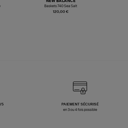
NEW BALANCE
e
Baskets 740 Sea Salt
Veste
120,00 €
3/5
PAIEMENT SÉCURISÉ
en 3 ou 4 fois possible