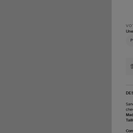
VOT
Une
DE
Sand
chevi
Made
Tail
Com