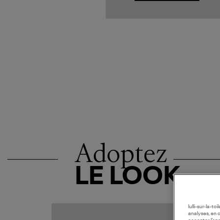
Adoptez
LE LOOK
lulli-sur-la-t
analyses, en 