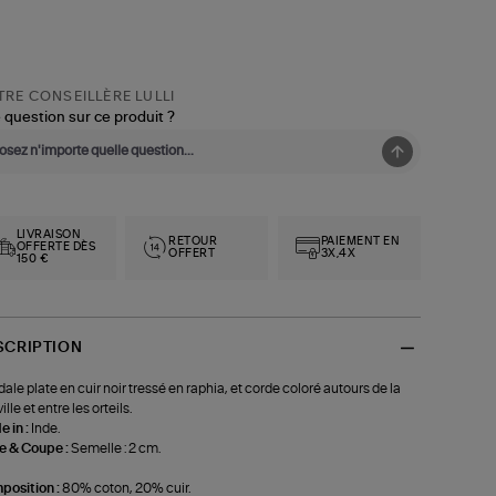
RE CONSEILLÈRE LULLI
 question sur ce produit ?
LIVRAISON
RETOUR
PAIEMENT EN
OFFERTE DÈS
OFFERT
3X,4X
150 €
SCRIPTION
ale plate en cuir noir tressé en raphia, et corde coloré autours de la
lle et entre les orteils.
 in :
Inde.
le & Coupe :
Semelle : 2 cm.
position :
80% coton, 20% cuir.