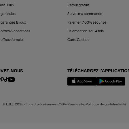
est Lulli ?
Retour gratuit
 garanties
Suivre ma commande
 garanties Bijoux
Paiement 100% sécurisé
 offres & conditions
Paiement en 3 ou 4 fois
offres d'emploi
Carte Cadeau
IVEZ-NOUS
TÉLÉCHARGEZ L'APPLICATIO
© LULLI 2025 - Tous droits réservés -CGV-Plan du site-Politique de confidentialité