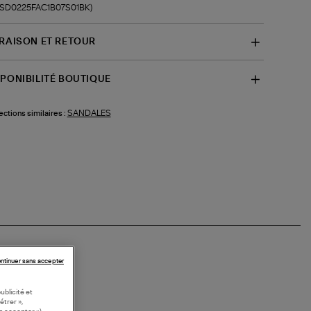
f-SD0225FAC1B07S01BK)
VRAISON ET RETOUR
SPONIBILITÉ BOUTIQUE
SANDALES
ections similaires :
ntinuer sans accepter
ublicité et
étrer »,