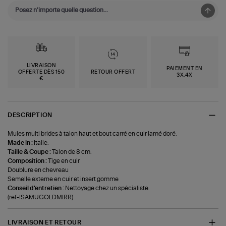
LIVRAISON
PAIEMENT EN
OFFERTE DÈS 150
RETOUR OFFERT
3X,4X
€
DESCRIPTION
Mules multi brides à talon haut et bout carré en cuir lamé doré.
Made in :
Italie.
Taille & Coupe :
Talon de 8 cm.
Composition :
Tige en cuir
Doublure en chevreau
Semelle externe en cuir et insert gomme
Conseil d'entretien :
Nettoyage chez un spécialiste.
(ref-ISAMUGOLDMIRR)
LIVRAISON ET RETOUR