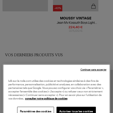
-40%
MOUSSY VINTAGE
Jean Mv Kossuth Boys Light
Blue
224,40 €
374,00 €
VOS DERNIERS PRODUITS VUS
Continuer sans accepter
lulli-sur-la-toile.com utilise des cookies et technologies similaires à des fins de
performance, personnalisation, publicité et analyses, en collaboration avec des
partenaires tels que Google. Vous pouvez configurer vos choix via « Paramétrer »,
accepter l’ensemble des cookies (« J’accepte ») ou refuser ceux non strictement
nécessaires (« Continuer sans accepter »). Pour en savoir plus sur l’utilisation de
vos données,
consulter notre politique de cookies
Paramètres des cookies
Autoriser tous les cookies