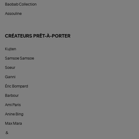
Baobab Collection
Assouline
CRÉATEURS PRÊT-À-PORTER
Kujten
Samsoe Samsoe
Soeur
Ganni
Éric Bompard
Barbour
Ami Paris
Anine Bing
Max Mara
&