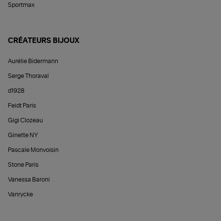
Sportmax
CRÉATEURS BIJOUX
Aurélie Bidermann
Serge Thoraval
d1928
Feidt Paris
Gigi Clozeau
Ginette NY
Pascale Monvoisin
Stone Paris
Vanessa Baroni
Vanrycke