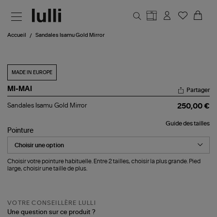
Aller au contenu principal
Accueil
Sandales Isamu Gold Mirror
MADE IN EUROPE
MI-MAI
Partager
Sandales
Sandales Isamu Gold Mirror
250,00 €
Isamu
Gold
Guide des tailles
Mirror
Pointure
Choisir votre pointure habituelle. Entre 2 tailles, choisir la plus grande. Pied
large, choisir une taille de plus.
VOTRE CONSEILLÈRE LULLI
Une question sur ce produit ?