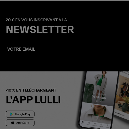
20 € EN VOUS INSCRIVANT À LA
NEWSLETTER
-10% EN TÉLÉCHARGEANT
L'APP LULLI