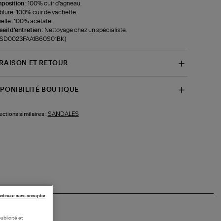
position :
100% cuir d'agneau.
lure : 100% cuir de vachette.
lle : 100% acétate.
eil d'entretien :
Nettoyage chez un spécialiste.
f-SD0023FAA1B60S01BK)
VRAISON ET RETOUR
SPONIBILITÉ BOUTIQUE
SANDALES
ections similaires :
ntinuer sans accepter
ublicité et