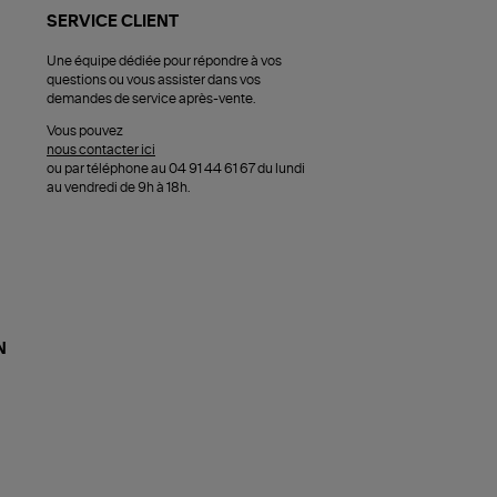
SERVICE CLIENT
Une équipe dédiée pour répondre à vos
questions ou vous assister dans vos
demandes de service après-vente.
Vous pouvez
nous contacter ici
ou par téléphone au 04 91 44 61 67 du lundi
au vendredi de 9h à 18h.
N