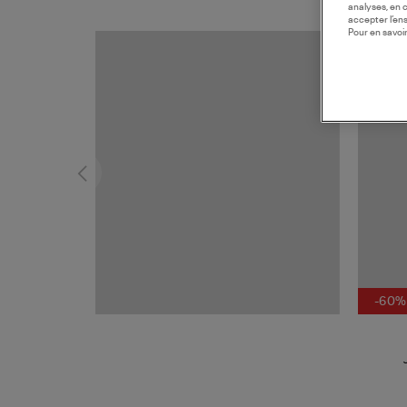
analyses, en 
accepter l’en
Pour en savoir
-60%