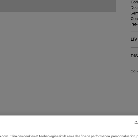
Com
Doub
Seme
Cons
(re
LI
DI
Coll
Co
oile.com utilise des cookies et technologies similaires à des fins de performance, personnalisation, p