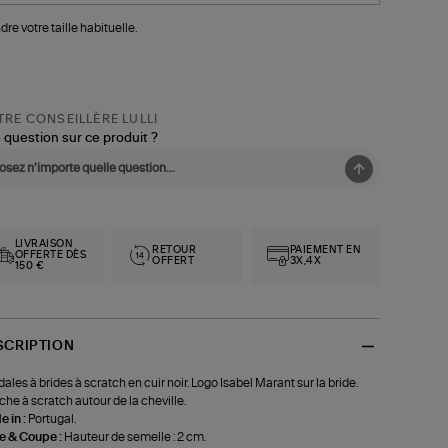
dre votre taille habituelle.
RE CONSEILLÈRE LULLI
 question sur ce produit ?
LIVRAISON
RETOUR
PAIEMENT EN
OFFERTE DÈS
OFFERT
3X,4X
150 €
SCRIPTION
ales à brides à scratch en cuir noir. Logo Isabel Marant sur la bride.
che à scratch autour de la cheville.
 in :
Portugal.
le & Coupe :
Hauteur de semelle : 2 cm.