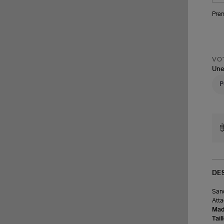
Pren
VOT
Une
DE
Sand
Atta
Made
Tail