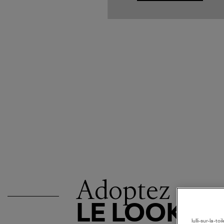
Adoptez
LE LOOK
lulli-sur-la-t