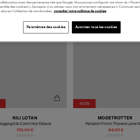
collaboration avec des partenaires tels que Google. Vous pouvez configurer vos choix via « Param
semble des cookies (« J’accepte ») ou refuser ceux non strictement nécessaires (« Continuer san
 plus sur l’utilisation de vos données,
consulter notre politique de cookies
Paramètres des cookies
Autoriser tous les cookies
-60%
NILI LOTAN
MODETROTTER
Jogging Kiki Coton Noir Délavé
Pantalon Firmin Thorens Laine N
130,00 €
84,00 €
325,00 €
210,00 €