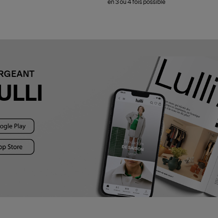
en 3 ou 4 fois possible
ARGEANT
ULLI