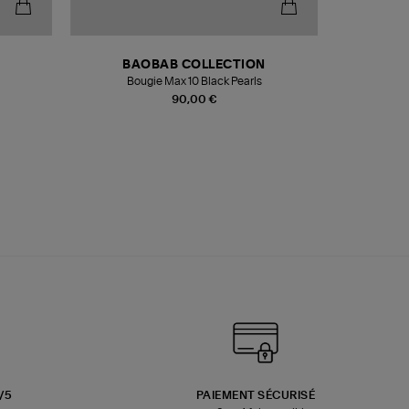
BAOBAB COLLECTION
Bougie Max 10 Black Pearls
Paréo Fou
90,00 €
3/5
PAIEMENT SÉCURISÉ