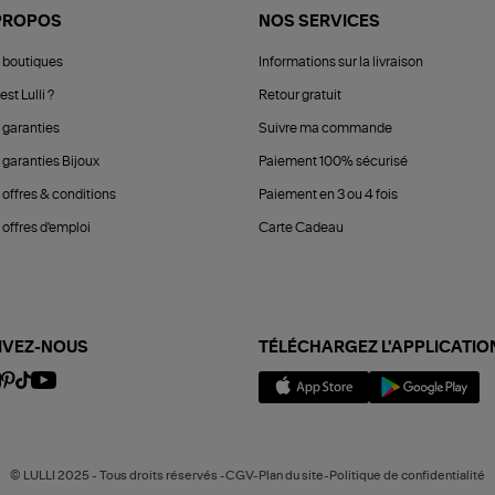
PROPOS
NOS SERVICES
 boutiques
Informations sur la livraison
est Lulli ?
Retour gratuit
 garanties
Suivre ma commande
 garanties Bijoux
Paiement 100% sécurisé
 offres & conditions
Paiement en 3 ou 4 fois
offres d'emploi
Carte Cadeau
IVEZ-NOUS
TÉLÉCHARGEZ L'APPLICATIO
© LULLI 2025 - Tous droits réservés -CGV-Plan du site-Politique de confidentialité