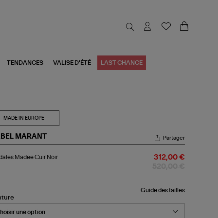
TENDANCES
VALISE D'ÉTÉ
LAST CHANCE
MADE IN EUROPE
ABEL MARANT
Partager
dales
ales Madee Cuir Noir
312,00 €
dee
r
520,00 €
r
Guide des tailles
nture