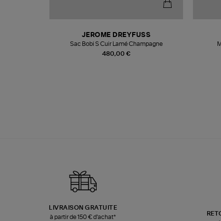
T
JEROME DREYFUSS
k
Sac Bobi S Cuir Lamé Champagne
M
480,00 €
LIVRAISON GRATUITE
RET
à partir de 150 € d'achat*