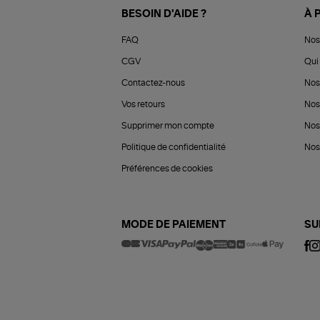
BESOIN D'AIDE ?
À 
FAQ
Nos
CGV
Qui 
Contactez-nous
Nos
Vos retours
Nos
Supprimer mon compte
Nos
Politique de confidentialité
Nos 
Préférences de cookies
MODE DE PAIEMENT
SU