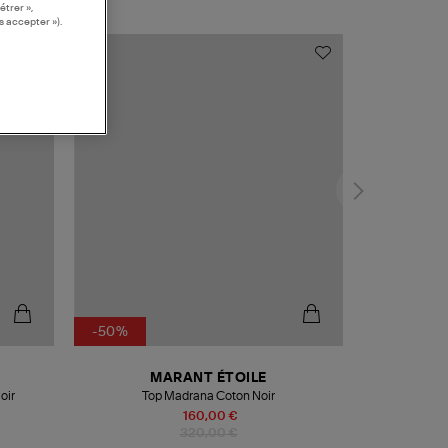
étrer »,
s accepter »).
-50%
MARANT ÉTOILE
oir
Top Madrana Coton Noir
160,00 €
320,00 €