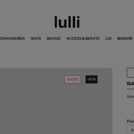
CHAUSSURES
SACS
BIJOUX
ACCESS & BEAUTÉ
LUI
MAISON
-40%
SOLDES
IS
San
Sand
Ma
Cui
Noi
Poi