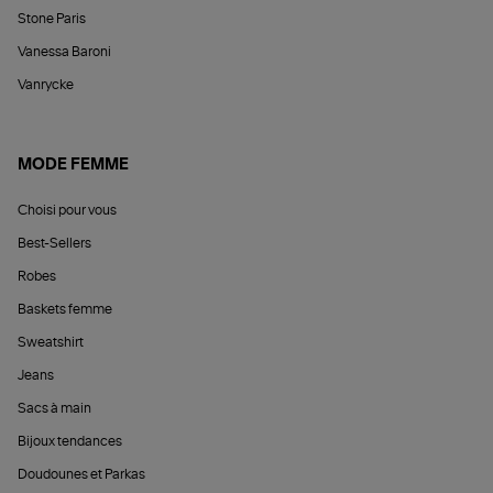
Stone Paris
Vanessa Baroni
Vanrycke
MODE FEMME
Choisi pour vous
Best-Sellers
Robes
Baskets femme
Sweatshirt
Jeans
Sacs à main
Bijoux tendances
Doudounes et Parkas