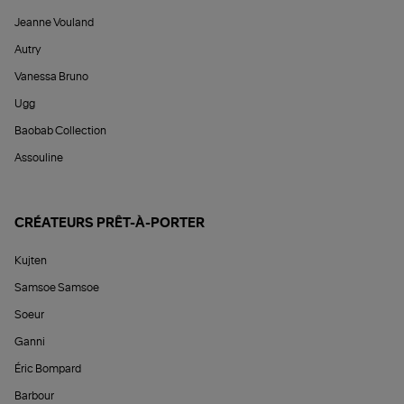
Jeanne Vouland
Autry
Vanessa Bruno
Ugg
Baobab Collection
Assouline
CRÉATEURS PRÊT-À-PORTER
Kujten
Samsoe Samsoe
Soeur
Ganni
Éric Bompard
Barbour