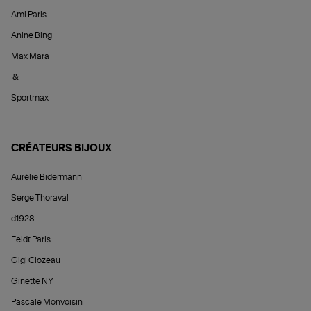
Ami Paris
Anine Bing
Max Mara
&
Sportmax
CRÉATEURS BIJOUX
Aurélie Bidermann
Serge Thoraval
d1928
Feidt Paris
Gigi Clozeau
Ginette NY
Pascale Monvoisin