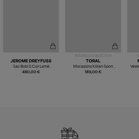
NOUVELLE COLLECTION
N
JEROME DREYFUSS
TORAL
Sac Bobi S Cuir Lamé
Mocassins Killian Sport
Veste
Champagne
Mousse
480,00 €
189,00 €