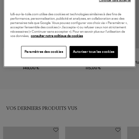
Continuer sans accepter
lulli-sur-la-toile.com utilise des cookies et technologies similaires à des fins de
performance, personnalisation, publicité et analyses, en collaboration avec des
partenaires tels que Google. Vous pouvez configurer vos choix via « Paramétrer »,
accepter l’ensemble des cookies (« J’accepte ») ou refuser ceux non strictement
nécessaires (« Continuer sans accepter »). Pour en savoir plus sur l’utilisation de
vos données,
consulter notre politique de cookies
Paramètres des cookies
Autoriser tous les cookies
SENSO
ARIZONA LOVE
Sandales Olga Chestnut
Sandales Trekky Tong Leopard
Mul
149,00 €
115,00 €
VOS DERNIERS PRODUITS VUS