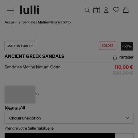
Aller au contenu principal
Accueil
Sandales Matina Natural Cotto
SOLDES
-50%
MADE IN EUROPE
ANCIENT GREEK SANDALS
Partager
Sandales
Sandales Matina Natural Cotto
110,00 €
Matina
220,00 €
Natural
Cotto
Pointure
Prendre votre taille habituelle.