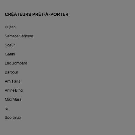
CRÉATEURS PRÊT-À-PORTER
Kujten
Samsoe Samsoe
Soeur
Ganni
Éric Bompard
Barbour
Ami Paris
Anine Bing
Max Mara
&
Sportmax