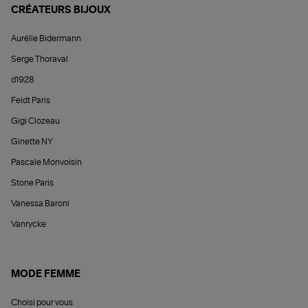
CRÉATEURS BIJOUX
Aurélie Bidermann
Serge Thoraval
d1928
Feidt Paris
Gigi Clozeau
Ginette NY
Pascale Monvoisin
Stone Paris
Vanessa Baroni
Vanrycke
MODE FEMME
Choisi pour vous