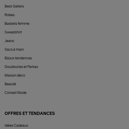
Best-Sellers
Robes
Baskets femme
Sweatshirt
Jeans
Sacs à main
Bijoux tendances
Doudounes et Parkas
Maison déco
Beauté
Conseil Mode
OFFRES ET TENDANCES
Idées Cadeaux