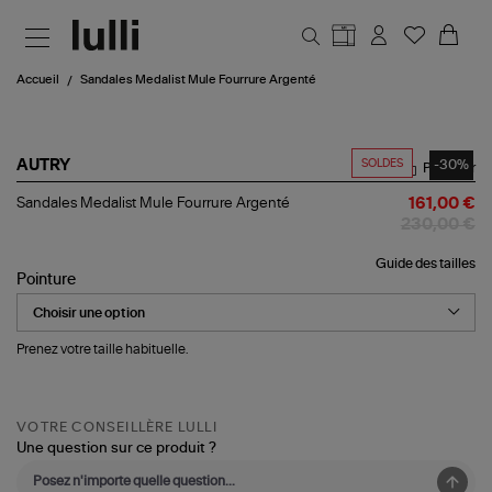
Aller au contenu principal
Accueil
Sandales Medalist Mule Fourrure Argenté
SOLDES
-30%
AUTRY
Partager
Sandales
Sandales Medalist Mule Fourrure Argenté
161,00 €
Medalist
230,00 €
Mule
Fourrure
Guide des tailles
Argenté
Pointure
Prenez votre taille habituelle.
VOTRE CONSEILLÈRE LULLI
Une question sur ce produit ?