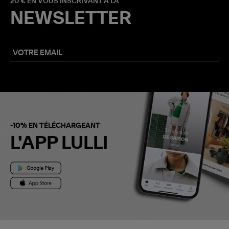
20 € EN VOUS INSCRIVANT À LA
NEWSLETTER
-10% EN TÉLÉCHARGEANT
L'APP LULLI