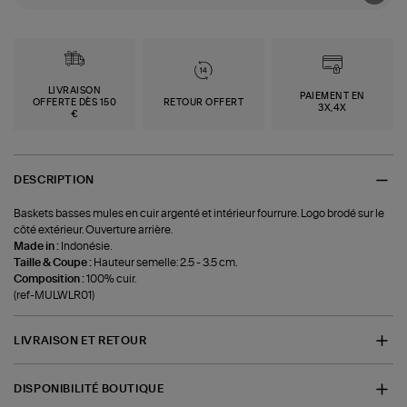
LIVRAISON
PAIEMENT EN
OFFERTE DÈS 150
RETOUR OFFERT
3X,4X
€
DESCRIPTION
Baskets basses mules en cuir argenté et intérieur fourrure. Logo brodé sur le
côté extérieur. Ouverture arrière.
Made in :
Indonésie.
Taille & Coupe :
Hauteur semelle: 2.5 - 3.5 cm.
Composition :
100% cuir.
(ref-MULWLR01)
LIVRAISON ET RETOUR
DISPONIBILITÉ BOUTIQUE