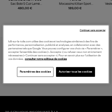
Sac Bobi S Cuir Lamé
Mocassins Killian Sport
Veste
Champagne
Mousse
480,00 €
189,00 €
Continuer sans accepter
lulli-sur-la-toile.com utilise des cookies et technologies similaires à des fins de
performance, personnalisation, publicité et analyses, en collaboration avec des
partenaires tels que Google. Vous pouvez configurer vos choix via « Paramétrer »,
accepter l’ensemble des cookies (« J’accepte ») ou refuser ceux non strictement
nécessaires (« Continuer sans accepter »). Pour en savoir plus sur l’utilisation de
vos données,
consulter notre politique de cookies
LIVRAISON GRATUITE
Paramètres des cookies
Autoriser tous les cookies
à partir de 150 € d'achat*