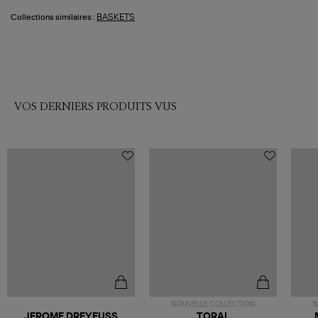
BASKETS
Collections similaires :
VOS DERNIERS PRODUITS VUS
NOUVELLE COLLECTION
N
JEROME DREYFUSS
TORAL