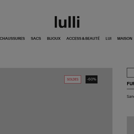
CHAUSSURES
SACS
BIJOUX
ACCESS & BEAUTÉ
LUI
MAISON
-60%
SOLDES
FU
San
Sand
Mer
Fou
Rec
Noi