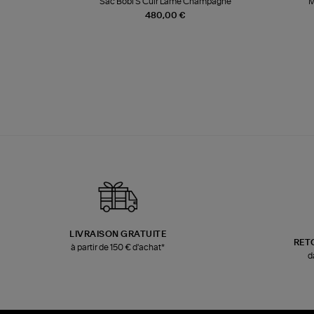
te
Sac Bobi S Cuir Lamé Champagne
M
480,00 €
LIVRAISON GRATUITE
RET
à partir de 150 € d'achat*
d