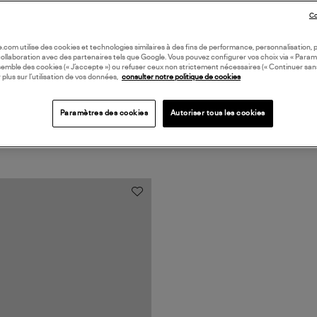
Coll
Co
oile.com utilise des cookies et technologies similaires à des fins de performance, personnalisation, p
collaboration avec des partenaires tels que Google. Vous pouvez configurer vos choix via « Param
semble des cookies (« J’accepte ») ou refuser ceux non strictement nécessaires (« Continuer san
 plus sur l’utilisation de vos données,
consulter notre politique de cookies
Paramètres des cookies
Autoriser tous les cookies