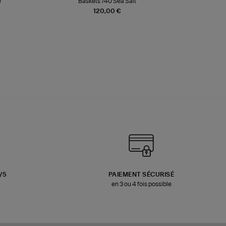
e
Baskets 740 Sea Salt
Veste
120,00 €
3/5
PAIEMENT SÉCURISÉ
en 3 ou 4 fois possible