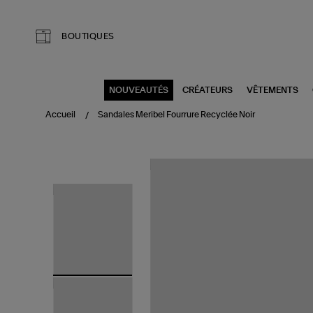
Aller au contenu principal
BOUTIQUES
NOUVEAUTÉS
CRÉATEURS
VÊTEMENTS
Accueil
Sandales Meribel Fourrure Recyclée Noir