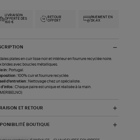
LIVRAISON
RETOUR
PAIEMENT EN
OFFERTE DÈS
OFFERT
3X,4X
150 €
SCRIPTION
ales plates en cuir lisse noir et intérieur en fourrure recyclée noire.
 brides avec boucles métalliques.
 in :
Portugal.
position :
100% cuir et fourrure recyclée.
eil d'entretien :
Nettoyage chez un spécialiste.
 d'infos :
Chaque paire est unique et réalisée à la main.
f-MERIBELNO)
VRAISON ET RETOUR
SPONIBILITÉ BOUTIQUE