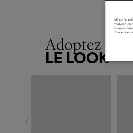
lulli-sur-la-t
analyses, en 
accepter l’en
Pour en savoir
Adoptez
LE LOOK