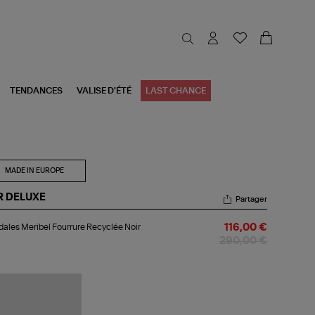
TENDANCES
VALISE D'ÉTÉ
LAST CHANCE
MADE IN EUROPE
R DELUXE
Partager
dales
ales Meribel Fourrure Recyclée Noir
116,00 €
ibel
rrure
290,00 €
yclée
r