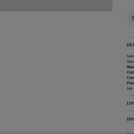
DE
Sand
Deux
Made
Com
Cons
Plus
(re
LI
DI