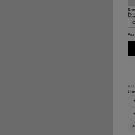
Poi
Pren
VOT
Une