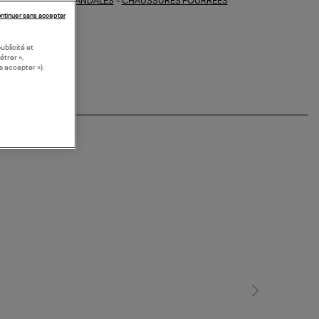
SANDALES
-
CHAUSSURES FOURREES
ections similaires :
ntinuer sans accepter
ublicité et
étrer »,
s accepter »).