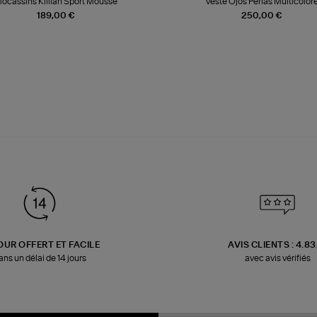
ocassins Killian Sport Mousse
Veste Ojos Perlas Multicolor
189,00 €
250,00 €
OUR OFFERT ET FACILE
AVIS CLIENTS : 4.8
ans un délai de 14 jours
avec avis vérifiés