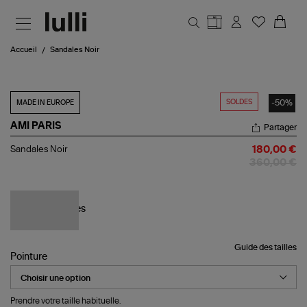
Aller au contenu principal
Accueil
Sandales Noir
SOLDES
-50%
MADE IN EUROPE
AMI PARIS
Partager
Sandales
Sandales Noir
180,00 €
Noir
360,00 €
Guide des tailles
Pointure
Prendre votre taille habituelle.