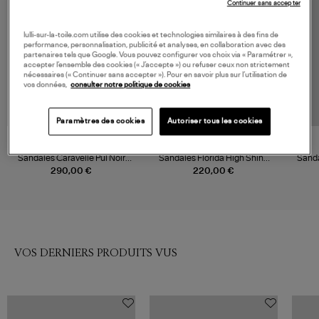
Continuer sans accepter
lulli-sur-la-toile.com utilise des cookies et technologies similaires à des fins de
performance, personnalisation, publicité et analyses, en collaboration avec des
partenaires tels que Google. Vous pouvez configurer vos choix via « Paramétrer »,
accepter l’ensemble des cookies (« J’accepte ») ou refuser ceux non strictement
nécessaires (« Continuer sans accepter »). Pour en savoir plus sur l’utilisation de
vos données,
consulter notre politique de cookies
Paramètres des cookies
Autoriser tous les cookies
K.JACQUES
BIRKENSTOCK
Sandales Caravelle Pul Noir
Sandales Florida High Shine
Sanda
Lacia Nemesis
Black
290,00 €
220,00 €
VOS DERNIERS PRODUITS VUS