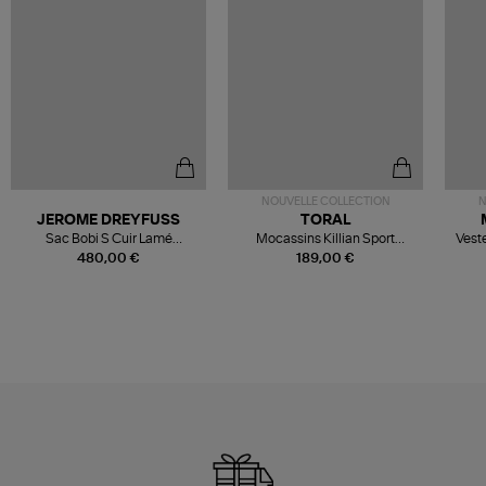
NOUVELLE COLLECTION
N
JEROME DREYFUSS
TORAL
Sac Bobi S Cuir Lamé
Mocassins Killian Sport
Veste
Champagne
Mousse
480,00 €
189,00 €