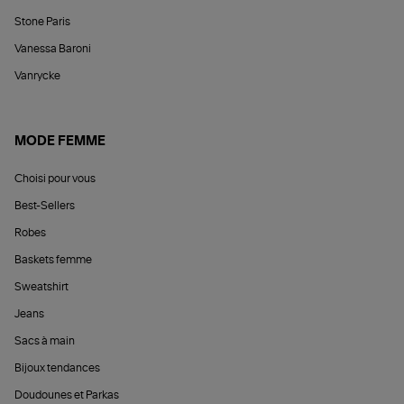
Stone Paris
Vanessa Baroni
Vanrycke
MODE FEMME
Choisi pour vous
Best-Sellers
Robes
Baskets femme
Sweatshirt
Jeans
Sacs à main
Bijoux tendances
Doudounes et Parkas