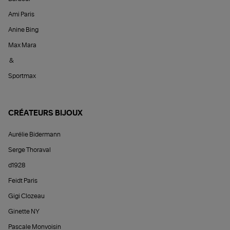
Ami Paris
Anine Bing
Max Mara
&
Sportmax
CRÉATEURS BIJOUX
Aurélie Bidermann
Serge Thoraval
d1928
Feidt Paris
Gigi Clozeau
Ginette NY
Pascale Monvoisin