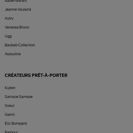
Isabel Marant
Jeanne Vouland
Autry
Vanessa Bruno
Ugg
Baobab Collection
Assouline
CRÉATEURS PRÊT-À-PORTER
Kujten
Samsoe Samsoe
Soeur
Ganni
Éric Bompard
Barbour