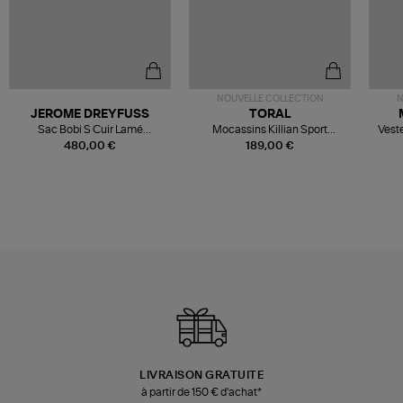
NOUVELLE COLLECTION
N
JEROME DREYFUSS
TORAL
Sac Bobi S Cuir Lamé
Mocassins Killian Sport
Veste
Champagne
Mousse
480,00 €
189,00 €
LIVRAISON GRATUITE
à partir de 150 € d'achat*