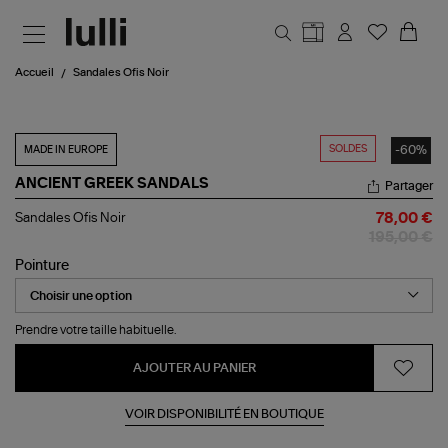
Aller au contenu principal
Accueil
Sandales Ofis Noir
SOLDES
-60%
MADE IN EUROPE
ANCIENT GREEK SANDALS
Partager
Sandales
Sandales Ofis Noir
78,00 €
Ofis
195,00 €
Noir
Pointure
Prendre votre taille habituelle.
AJOUTER AU PANIER
VOIR DISPONIBILITÉ EN BOUTIQUE