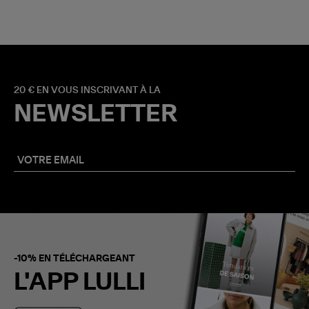
20 € EN VOUS INSCRIVANT À LA
NEWSLETTER
-10% EN TÉLÉCHARGEANT
L'APP LULLI