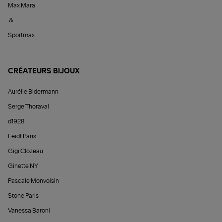
Max Mara
&
Sportmax
CRÉATEURS BIJOUX
Aurélie Bidermann
Serge Thoraval
d1928
Feidt Paris
Gigi Clozeau
Ginette NY
Pascale Monvoisin
Stone Paris
Vanessa Baroni