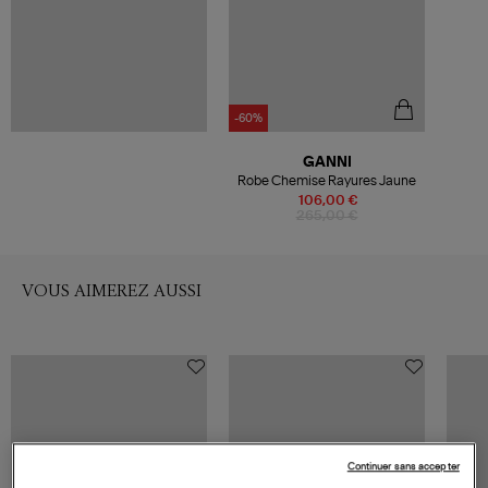
-60%
GANNI
Robe Chemise Rayures Jaune
106,00 €
265,00 €
VOUS AIMEREZ AUSSI
Continuer sans accepter