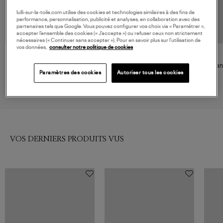
lulli-sur-la-toile.com utilise des cookies et technologies similaires à des fins de
performance, personnalisation, publicité et analyses, en collaboration avec des
partenaires tels que Google. Vous pouvez configurer vos choix via « Paramétrer »,
accepter l’ensemble des cookies (« J’accepte ») ou refuser ceux non strictement
nécessaires (« Continuer sans accepter »). Pour en savoir plus sur l’utilisation de
vos données,
consulter notre politique de cookies
ARIZONA LOVE
ARIZONA LOVE
Sandales Angeli Leopard
Sandales Trekky Tong Black
San
Paramètres des cookies
Autoriser tous les cookies
115,00 €
115,00 €
VOS DERNIERS PRODUITS VUS