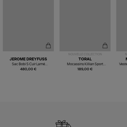
NOUVELLE COLLECTION
N
JEROME DREYFUSS
TORAL
Sac Bobi S Cuir Lamé
Mocassins Killian Sport
Veste
Champagne
Mousse
480,00 €
189,00 €