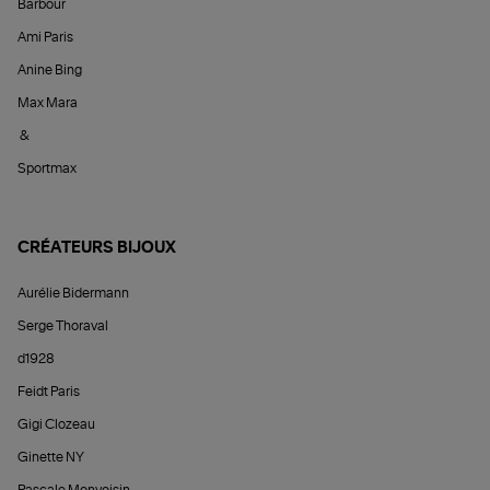
Barbour
Ami Paris
Anine Bing
Max Mara
&
Sportmax
CRÉATEURS BIJOUX
Aurélie Bidermann
Serge Thoraval
d1928
Feidt Paris
Gigi Clozeau
Ginette NY
Pascale Monvoisin