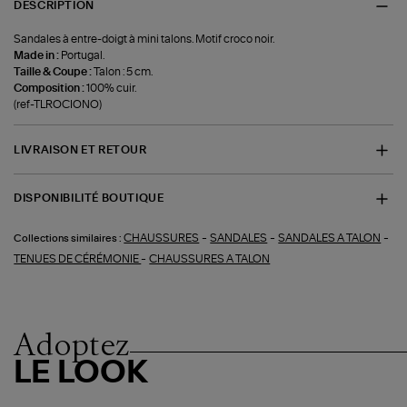
DESCRIPTION
Sandales à entre-doigt à mini talons. Motif croco noir.
Made in :
Portugal.
Taille & Coupe :
Talon : 5 cm.
Composition :
100% cuir.
(ref-TLROCIONO)
LIVRAISON ET RETOUR
DISPONIBILITÉ BOUTIQUE
-
-
-
CHAUSSURES
SANDALES
SANDALES A TALON
Collections similaires :
-
TENUES DE CÉRÉMONIE
CHAUSSURES A TALON
Adoptez
LE LOOK