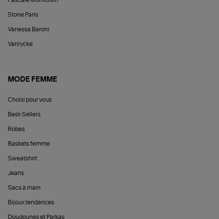
Stone Paris
Vanessa Baroni
Vanrycke
MODE FEMME
Choisi pour vous
Best-Sellers
Robes
Baskets femme
Sweatshirt
Jeans
Sacs à main
Bijoux tendances
Doudounes et Parkas