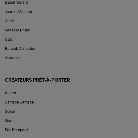
Isabel Marant
Jeanne Vouland
Autry
Vanessa Bruno
Ugg
Baobab Collection
Assouline
CRÉATEURS PRÊT-À-PORTER
Kujten
Samsoe Samsoe
Soeur
Ganni
Éric Bompard