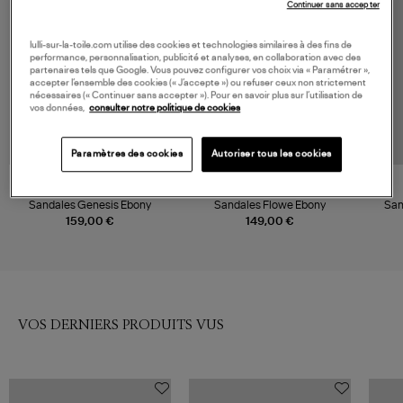
Continuer sans accepter
lulli-sur-la-toile.com utilise des cookies et technologies similaires à des fins de
performance, personnalisation, publicité et analyses, en collaboration avec des
partenaires tels que Google. Vous pouvez configurer vos choix via « Paramétrer »,
accepter l’ensemble des cookies (« J’accepte ») ou refuser ceux non strictement
nécessaires (« Continuer sans accepter »). Pour en savoir plus sur l’utilisation de
vos données,
consulter notre politique de cookies
Paramètres des cookies
Autoriser tous les cookies
SENSO
SENSO
Sandales Genesis Ebony
Sandales Flowe Ebony
San
159,00 €
149,00 €
VOS DERNIERS PRODUITS VUS