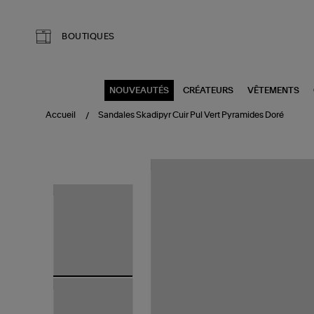
Aller au contenu principal
BOUTIQUES
NOUVEAUTÉS
CRÉATEURS
VÊTEMENTS
Accueil
Sandales Skadipyr Cuir Pul Vert Pyramides Doré