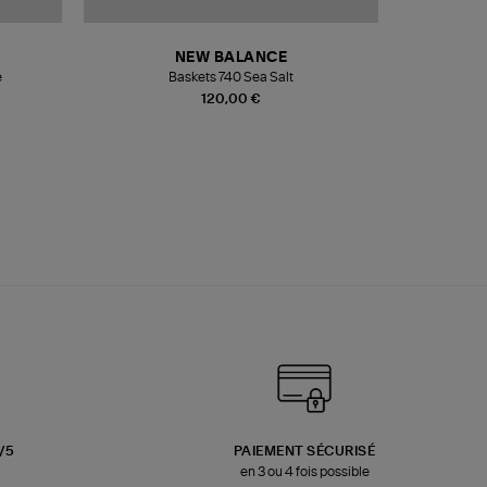
NEW BALANCE
e
Baskets 740 Sea Salt
Veste
120,00 €
3/5
PAIEMENT SÉCURISÉ
en 3 ou 4 fois possible