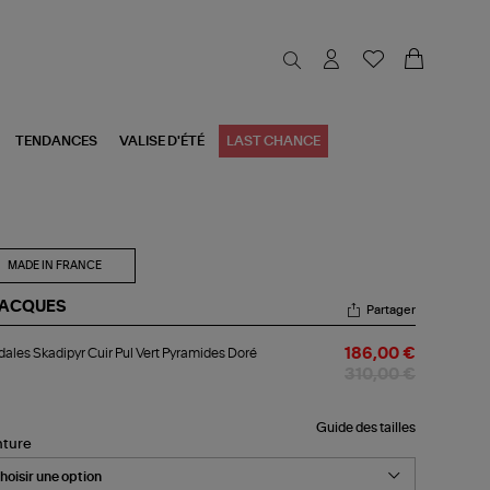
TENDANCES
VALISE D'ÉTÉ
LAST CHANCE
MADE IN FRANCE
JACQUES
Partager
dales
ales Skadipyr Cuir Pul Vert Pyramides Doré
186,00 €
dipyr
r
310,00 €
t
ramides
Guide des tailles
nture
ré