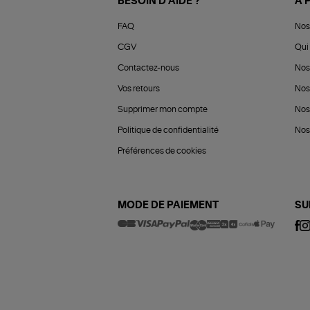
BESOIN D'AIDE ?
À 
FAQ
Nos
CGV
Qui 
Contactez-nous
Nos
Vos retours
Nos
Supprimer mon compte
Nos
Politique de confidentialité
Nos 
Préférences de cookies
MODE DE PAIEMENT
SU