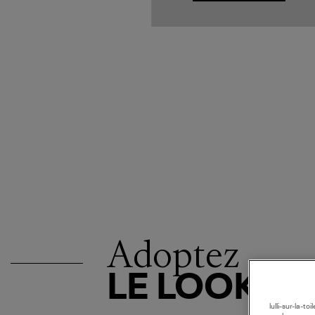
Adoptez
LE LOOK
lulli-sur-la-t