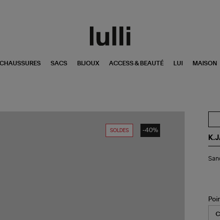
CHAUSSURES
SACS
BIJOUX
ACCESS & BEAUTÉ
LUI
MAISON
-40%
SOLDES
K.
San
Sand
Ska
Cui
Pul
Ver
Py
Poi
Do