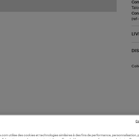
Com
Talo
Cons
(ref
LI
DI
Coll
Co
oile.com utilise des cookies et technologies similaires à des fins de performance, personnalisation, p