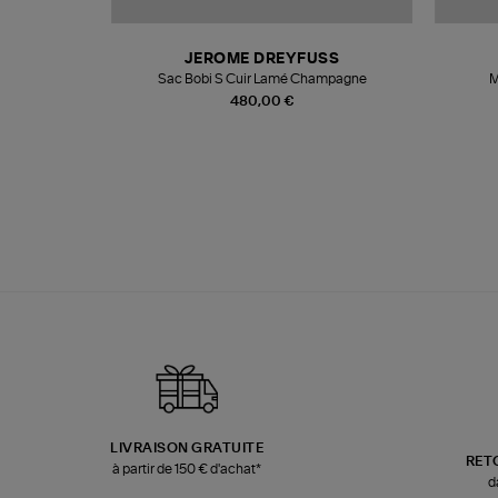
N
JEROME DREYFUSS
te
Sac Bobi S Cuir Lamé Champagne
M
480,00 €
LIVRAISON GRATUITE
RET
à partir de 150 € d'achat*
d