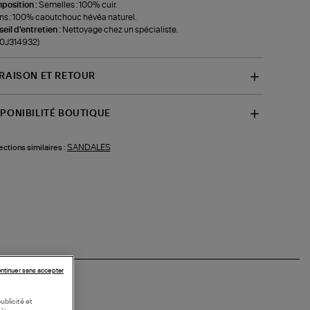
position :
Semelles : 100% cuir.
ns : 100% caoutchouc hévéa naturel.
eil d'entretien :
Nettoyage chez un spécialiste.
-0J314932)
VRAISON ET RETOUR
SPONIBILITÉ BOUTIQUE
SANDALES
ections similaires :
ntinuer sans accepter
ublicité et