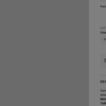
Pren
VOT
Une
DE
Sand
atta
Made
Tail