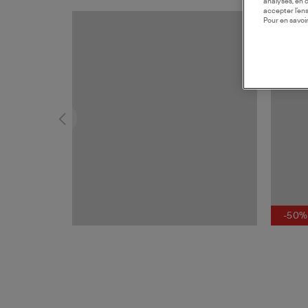
analyses, en 
accepter l’en
Pour en savoir
-50%