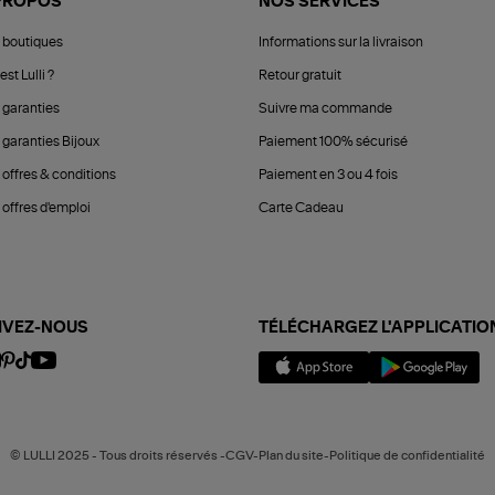
PROPOS
NOS SERVICES
 boutiques
Informations sur la livraison
est Lulli ?
Retour gratuit
 garanties
Suivre ma commande
 garanties Bijoux
Paiement 100% sécurisé
 offres & conditions
Paiement en 3 ou 4 fois
offres d'emploi
Carte Cadeau
IVEZ-NOUS
TÉLÉCHARGEZ L'APPLICATIO
© LULLI 2025 - Tous droits réservés -CGV-Plan du site-Politique de confidentialité