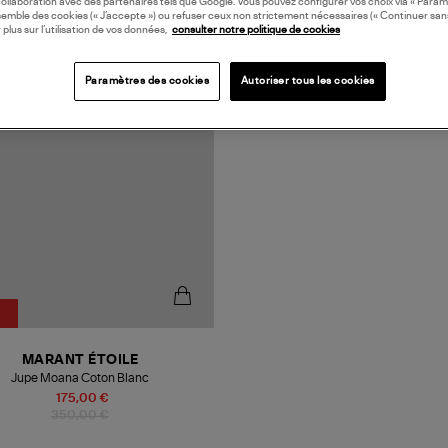
collaboration avec des partenaires tels que Google. Vous pouvez configurer vos choix via « Param
semble des cookies (« J’accepte ») ou refuser ceux non strictement nécessaires (« Continuer san
 plus sur l’utilisation de vos données,
consulter notre politique de cookies
Paramètres des cookies
Autoriser tous les cookies
MARANT ÉTOILE
Jupe Moana Coton Blanc
175,00 €
350,00 €