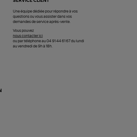
SERVICE CLIENT
Une équipe dédiée pour répondre à vos
questions ou vous assister dans vos
demandes de service après-vente.
Vous pouvez
nous contacter ici
ou par téléphone au 04 91 44 61 67 du lundi
au vendredi de 9h à 18h.
N