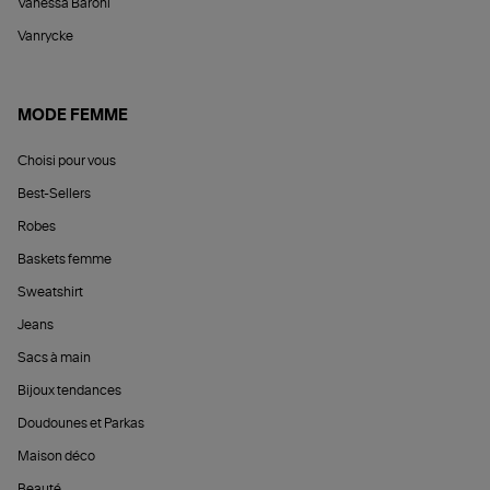
Vanessa Baroni
Vanrycke
MODE FEMME
Choisi pour vous
Best-Sellers
Robes
Baskets femme
Sweatshirt
Jeans
Sacs à main
Bijoux tendances
Doudounes et Parkas
Maison déco
Beauté