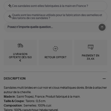
Ces sandales sont-elles fabriquées à la main en France ?
Quels sont les matériaux utilisés pour la fabrication des semelles et
des talons de ces sandales ?
LIVRAISON
PAIEMENT EN
OFFERTE DÈS 150
RETOUR OFFERT
3X,4X
€
DESCRIPTION
Sandales multi brides en cuir noir et clous métalliques dorés. Bride à attacher
autour de la cheville.
Made in :
Saint-Tropez, France. Produit fabriqué à la main.
Taille & Coupe :
Talons : 0,5 cm.
Composition :
Semelles : 100% cuir.
Talons : 100% caoutchouc hévéa naturel.