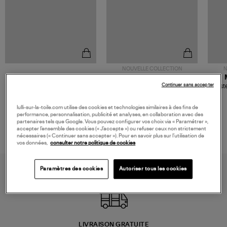
NOUVELLE COLLECTION
N
JEROME DREYFUSS
TORAL
Continuer sans accepter
Sac Bobi S Cuir Lamé
Mocassins Killian Sport
Veste
Champagne
Mousse
480,00 €
189,00 €
lulli-sur-la-toile.com utilise des cookies et technologies similaires à des fins de
performance, personnalisation, publicité et analyses, en collaboration avec des
partenaires tels que Google. Vous pouvez configurer vos choix via « Paramétrer »,
accepter l’ensemble des cookies (« J’accepte ») ou refuser ceux non strictement
nécessaires (« Continuer sans accepter »). Pour en savoir plus sur l’utilisation de
vos données,
consulter notre politique de cookies
Paramètres des cookies
Autoriser tous les cookies
LIVRAISON GRATUITE