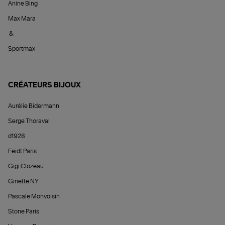
Anine Bing
Max Mara
&
Sportmax
CRÉATEURS BIJOUX
Aurélie Bidermann
Serge Thoraval
d1928
Feidt Paris
Gigi Clozeau
Ginette NY
Pascale Monvoisin
Stone Paris