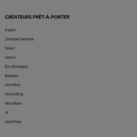
CRÉATEURS PRÊT-À-PORTER
Kujten
Samsoe Samsoe
Soeur
Ganni
Éric Bompard
Barbour
Ami Paris
Anine Bing
Max Mara
&
Sportmax