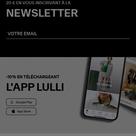
20 € EN VOUS INSCRIVANT À LA
NEWSLETTER
-10% EN TÉLÉCHARGEANT
L'APP LULLI