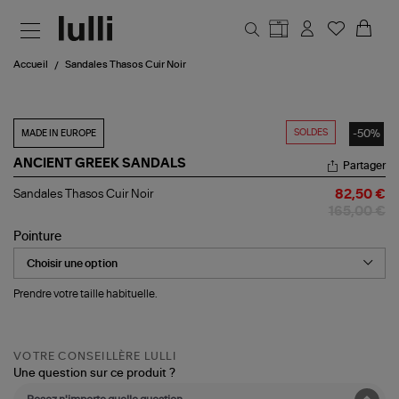
Aller au contenu principal
Accueil
Sandales Thasos Cuir Noir
SOLDES
-50%
MADE IN EUROPE
ANCIENT GREEK SANDALS
Partager
Sandales
Sandales Thasos Cuir Noir
82,50 €
Thasos
165,00 €
Cuir
Noir
Pointure
Prendre votre taille habituelle.
VOTRE CONSEILLÈRE LULLI
Une question sur ce produit ?