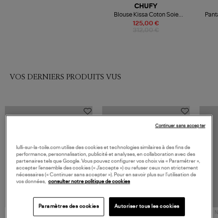
CHUFY
Blouse Kissa Coton Soie
Pant
Imprimé Rose
125,00 €
312,00 €
VOS DERNIERS PRODUITS VUS
Continuer sans accepter
lulli-sur-la-toile.com utilise des cookies et technologies similaires à des fins de
performance, personnalisation, publicité et analyses, en collaboration avec des
partenaires tels que Google. Vous pouvez configurer vos choix via « Paramétrer »,
accepter l’ensemble des cookies (« J’accepte ») ou refuser ceux non strictement
nécessaires (« Continuer sans accepter »). Pour en savoir plus sur l’utilisation de
vos données,
consulter notre politique de cookies
Paramètres des cookies
Autoriser tous les cookies
NOUVELLE COLLECTION
N