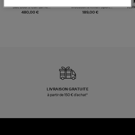
JEROME DREYFUSS
TORAL
Sac Bobi S Cuir Lamé
Mocassins Killian Sport
Veste
Champagne
Mousse
480,00 €
189,00 €
LIVRAISON GRATUITE
à partir de 150 € d'achat*