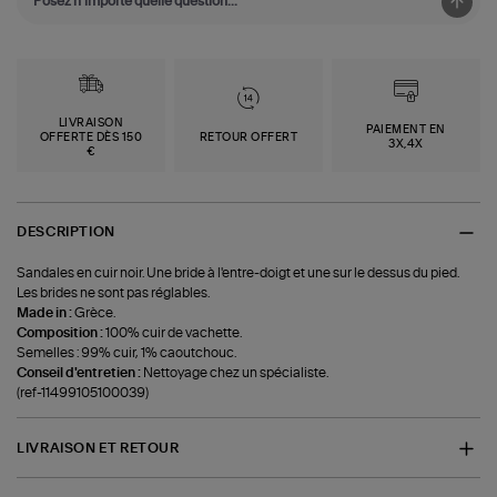
LIVRAISON
PAIEMENT EN
OFFERTE DÈS 150
RETOUR OFFERT
3X,4X
€
DESCRIPTION
Sandales en cuir noir. Une bride à l'entre-doigt et une sur le dessus du pied.
Les brides ne sont pas réglables.
Made in :
Grèce.
Composition :
100% cuir de vachette.
Semelles : 99% cuir, 1% caoutchouc.
Conseil d'entretien :
Nettoyage chez un spécialiste.
(ref-11499105100039)
LIVRAISON ET RETOUR