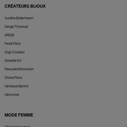
CRÉATEURS BIJOUX
Aurélie Bidermann
Serge Thoraval
d1928
Feidt Paris
Gigi Clozeau
Ginette NY
Pascale Monvoisin
Stone Paris
Vanessa Baroni
Vanrycke
MODE FEMME