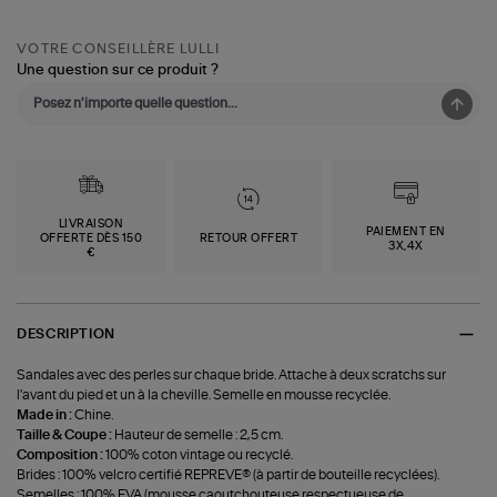
VOTRE CONSEILLÈRE LULLI
Une question sur ce produit ?
LIVRAISON
PAIEMENT EN
OFFERTE DÈS 150
RETOUR OFFERT
3X,4X
€
DESCRIPTION
Sandales avec des perles sur chaque bride. Attache à deux scratchs sur
l'avant du pied et un à la cheville. Semelle en mousse recyclée.
Made in :
Chine.
Taille & Coupe :
Hauteur de semelle : 2,5 cm.
Composition :
100% coton vintage ou recyclé.
Brides : 100% velcro certifié REPREVE® (à partir de bouteille recyclées).
Semelles : 100% EVA (mousse caoutchouteuse respectueuse de