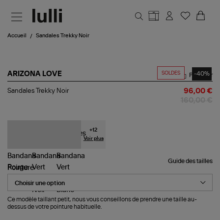
Aller au contenu principal
Accueil
Sandales Trekky Noir
SOLDES
-40%
ARIZONA LOVE
Partager
Sandales
Sandales Trekky Noir
96,00 €
Trekky
160,00 €
Noir
+
12
Voir plus
Guide des tailles
Pointure
Ce modèle taillant petit, nous vous conseillons de prendre une taille au-
dessus de votre pointure habituelle.