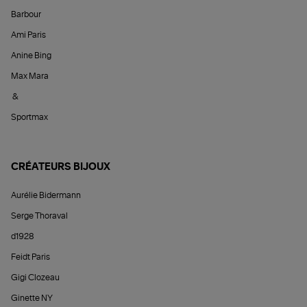
Barbour
Ami Paris
Anine Bing
Max Mara
&
Sportmax
CRÉATEURS BIJOUX
Aurélie Bidermann
Serge Thoraval
d1928
Feidt Paris
Gigi Clozeau
Ginette NY