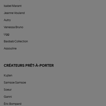
Isabel Marant
Jeanne Vouland
Autry
Vanessa Bruno
Ugg
Baobab Collection
Assouline
CRÉATEURS PRÊT-À-PORTER
Kujten
Samsoe Samsoe
Soeur
Ganni
Éric Bompard