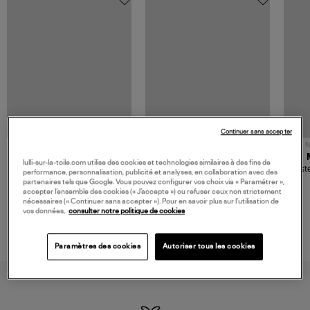
Continuer sans accepter
NOUVELLE COLLECTION
N
JEROME DREYFUSS
TORAL
lulli-sur-la-toile.com utilise des cookies et technologies similaires à des fins de
Sac Bobi S Cuir Lamé
Mocassins Killian Sport
Veste
performance, personnalisation, publicité et analyses, en collaboration avec des
Champagne
Mousse
480,00 €
189,00 €
partenaires tels que Google. Vous pouvez configurer vos choix via « Paramétrer »,
accepter l’ensemble des cookies (« J’accepte ») ou refuser ceux non strictement
nécessaires (« Continuer sans accepter »). Pour en savoir plus sur l’utilisation de
vos données,
consulter notre politique de cookies
Paramètres des cookies
Autoriser tous les cookies