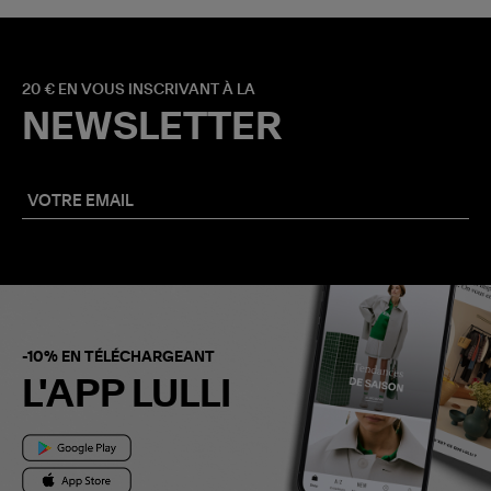
20 € EN VOUS INSCRIVANT À LA
NEWSLETTER
-10% EN TÉLÉCHARGEANT
L'APP LULLI