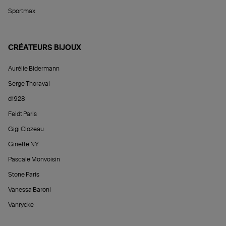
Sportmax
CRÉATEURS BIJOUX
Aurélie Bidermann
Serge Thoraval
d1928
Feidt Paris
Gigi Clozeau
Ginette NY
Pascale Monvoisin
Stone Paris
Vanessa Baroni
Vanrycke