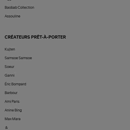
Baobab Collection
Assouline
CRÉATEURS PRÊT-À-PORTER
Kujten
Samsoe Samsoe
Soeur
Ganni
Éric Bompard
Barbour
Ami Paris
Anine Bing
Max Mara
&