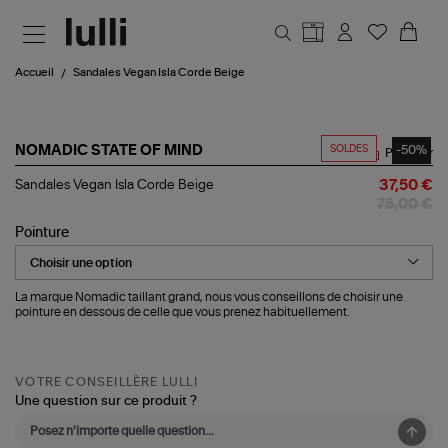
Aller au contenu principal
Accueil
Sandales Vegan Isla Corde Beige
SOLDES
-50%
NOMADIC STATE OF MIND
Partager
Sandales
Sandales Vegan Isla Corde Beige
37,50 €
Vegan
75,00 €
Isla
Corde
Pointure
Beige
La marque Nomadic taillant grand, nous vous conseillons de choisir une
pointure en dessous de celle que vous prenez habituellement.
VOTRE CONSEILLÈRE LULLI
Une question sur ce produit ?