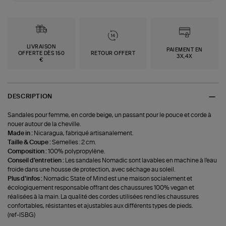
LIVRAISON
PAIEMENT EN
OFFERTE DÈS 150
RETOUR OFFERT
3X,4X
€
DESCRIPTION
Sandales pour femme, en corde beige, un passant pour le pouce et corde à
nouer autour de la cheville.
Made in :
Nicaragua, fabriqué artisanalement.
Taille & Coupe :
Semelles : 2 cm.
Composition :
100% polypropylène.
Conseil d'entretien :
Les sandales Nomadic sont lavables en machine à l'eau
froide dans une housse de protection, avec séchage au soleil.
Plus d'infos :
Nomadic State of Mind est une maison socialement et
écologiquement responsable offrant des chaussures 100% vegan et
réalisées à la main. La qualité des cordes utilisées rend les chaussures
confortables, résistantes et ajustables aux différents types de pieds.
(ref-ISBG)