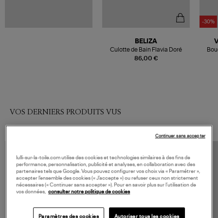
-30%
BELIZA
Culotte de Bain Flavia Doré
Bouc
86,00 €
VOS DERNIERS PRODUITS VUS
Continuer sans accepter
lulli-sur-la-toile.com utilise des cookies et technologies similaires à des fins de
performance, personnalisation, publicité et analyses, en collaboration avec des
partenaires tels que Google. Vous pouvez configurer vos choix via « Paramétrer »,
accepter l’ensemble des cookies (« J’accepte ») ou refuser ceux non strictement
nécessaires (« Continuer sans accepter »). Pour en savoir plus sur l’utilisation de
vos données,
consulter notre politique de cookies
Paramètres des cookies
Autoriser tous les cookies