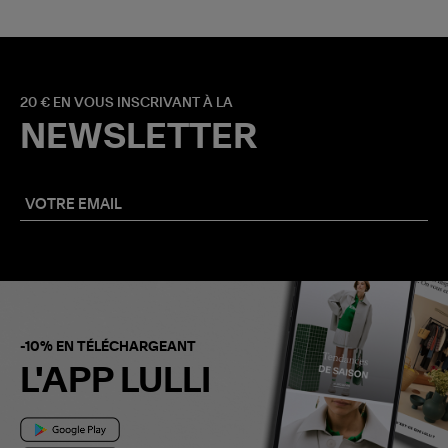
20 € EN VOUS INSCRIVANT À LA
NEWSLETTER
-10% EN TÉLÉCHARGEANT
L'APP LULLI