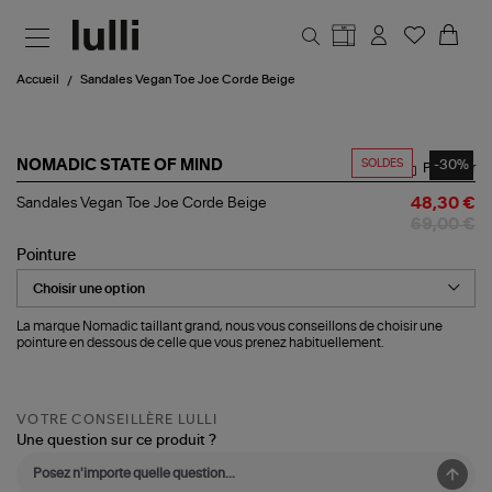
Aller au contenu principal
Accueil
Sandales Vegan Toe Joe Corde Beige
SOLDES
-30%
NOMADIC STATE OF MIND
Partager
Sandales
Sandales Vegan Toe Joe Corde Beige
48,30 €
Vegan
69,00 €
Toe
Joe
Pointure
Corde
Beige
La marque Nomadic taillant grand, nous vous conseillons de choisir une
pointure en dessous de celle que vous prenez habituellement.
VOTRE CONSEILLÈRE LULLI
Une question sur ce produit ?