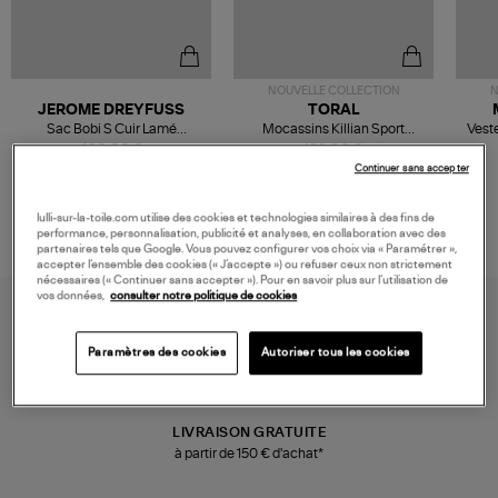
NOUVELLE COLLECTION
N
JEROME DREYFUSS
TORAL
Sac Bobi S Cuir Lamé
Mocassins Killian Sport
Veste
Champagne
Mousse
480,00 €
189,00 €
Continuer sans accepter
lulli-sur-la-toile.com utilise des cookies et technologies similaires à des fins de
performance, personnalisation, publicité et analyses, en collaboration avec des
partenaires tels que Google. Vous pouvez configurer vos choix via « Paramétrer »,
accepter l’ensemble des cookies (« J’accepte ») ou refuser ceux non strictement
nécessaires (« Continuer sans accepter »). Pour en savoir plus sur l’utilisation de
vos données,
consulter notre politique de cookies
Paramètres des cookies
Autoriser tous les cookies
LIVRAISON GRATUITE
à partir de 150 € d'achat*