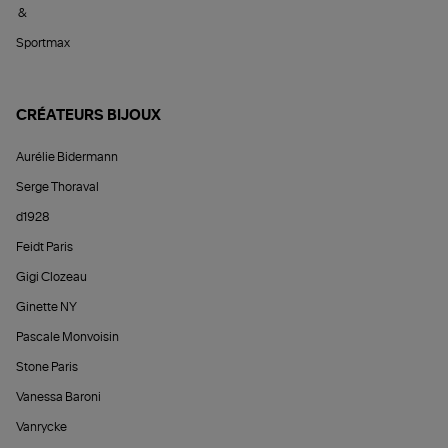
&
Sportmax
CRÉATEURS BIJOUX
Aurélie Bidermann
Serge Thoraval
d1928
Feidt Paris
Gigi Clozeau
Ginette NY
Pascale Monvoisin
Stone Paris
Vanessa Baroni
Vanrycke