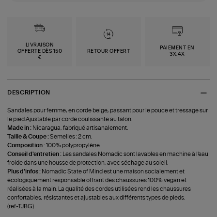
LIVRAISON
PAIEMENT EN
OFFERTE DÈS 150
RETOUR OFFERT
3X,4X
€
DESCRIPTION
Sandales pour femme, en corde beige, passant pour le pouce et tressage sur
le pied.Ajustable par corde coulissante au talon.
Made in :
Nicaragua, fabriqué artisanalement.
Taille & Coupe :
Semelles : 2 cm.
Composition :
100% polypropylène.
Conseil d'entretien :
Les sandales Nomadic sont lavables en machine à l'eau
froide dans une housse de protection, avec séchage au soleil.
Plus d'infos :
Nomadic State of Mind est une maison socialement et
écologiquement responsable offrant des chaussures 100% vegan et
réalisées à la main. La qualité des cordes utilisées rend les chaussures
confortables, résistantes et ajustables aux différents types de pieds.
(ref-TJBG)