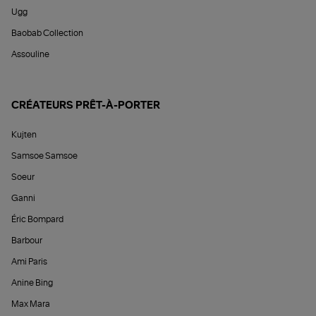
Ugg
Baobab Collection
Assouline
CRÉATEURS PRÊT-À-PORTER
Kujten
Samsoe Samsoe
Soeur
Ganni
Éric Bompard
Barbour
Ami Paris
Anine Bing
Max Mara