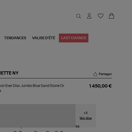
TENDANCES
VALISE D'ÉTÉ
LAST CHANCE
NETTE NY
Partager
toir
oir Ever Disc Jumbo Blue Sand Stone Or
1 450,00 €
r
e
c
mbo
e
nd
one
+
3
Voir plus
se