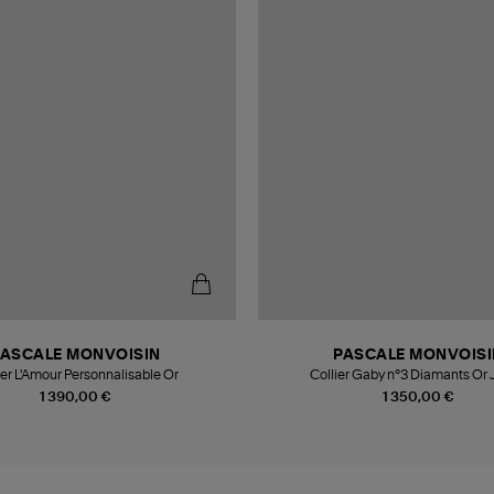
PASCALE MONVOISIN
PASCALE MONVOISI
ier L'Amour Personnalisable Or
Collier Gaby n°3 Diamants Or
1 390,00 €
1 350,00 €