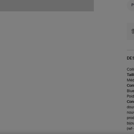
DE
Coll
Tail
Méda
Com
Blue
Poids
Cons
doux
nouv
prod
bijo
(ref