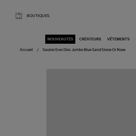
Aller au contenu principal
BOUTIQUES
NOUVEAUTÉS
CRÉATEURS
VÊTEMENTS
Accueil
Sautoir Ever Disc Jumbo Blue Sand Stone Or Rose