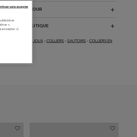
ntinuer sans accepter
VRAISON ET RETOUR
ublicité et
étrer »,
SPONIBILITÉ BOUTIQUE
s accepter »).
BIJOUX
-
COLLIERS
-
SAUTOIRS
-
COLLIERS EN
ections similaires :