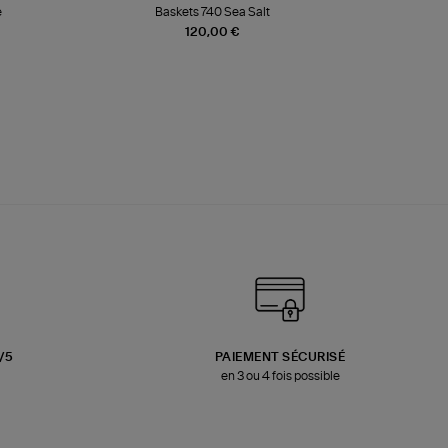
e
Baskets 740 Sea Salt
Veste
120,00 €
3/5
PAIEMENT SÉCURISÉ
en 3 ou 4 fois possible