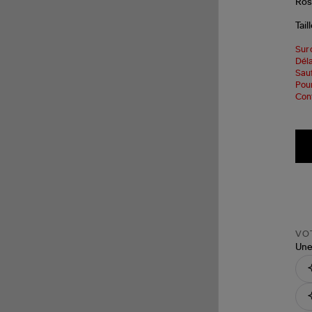
Tail
Sur 
Déla
Sauf
Pour
Cont
VOT
Une