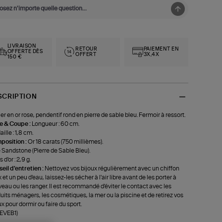
LIVRAISON
RETOUR
PAIEMENT EN
OFFERTE DÈS
OFFERT
3X,4X
150 €
SCRIPTION
ier en or rose, pendentif rond en pierre de sable bleu. Fermoir à ressort.
le & Coupe :
Longueur : 60 cm.
ille : 1,8 cm.
position :
Or 18 carats (750 millièmes).
 Sandstone (Pierre de Sable Bleu).
 d'or : 2,9 g.
eil d'entretien :
Nettoyez vos bijoux régulièrement avec un chiffon
 et un peu d'eau, laissez-les sécher à l'air libre avant de les porter à
eau ou les ranger. Il est recommandé d'éviter le contact avec les
uits ménagers, les cosmétiques, la mer ou la piscine et de retirez vos
ux pour dormir ou faire du sport.
-EVEB1)