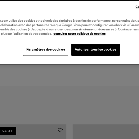
Co
LI
oile.com utilise des cookies et technologies similaires à des fins de performance, personnalisation, p
collaboration avec des partenaires tels que Google. Vous pouvez configurer vos choix via « Param
DI
semble des cookies (« J’accepte ») ou refuser ceux non strictement nécessaires (« Continuer san
 plus sur l’utilisation de vos données,
consulter notre politique de cookies
Coll
OR
Paramètres des cookies
Autoriser tous les cookies
ISABLE