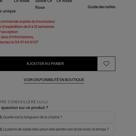
Guide des tailles
le
unique
commande auprès du fournisseur
i d'expédition de 8 à 12 semaines
 exception
 plus d'informations,
actez le 04 91 44 61 67
AJOUTER AU PANIER
VOIR DISPONIBILITÉ EN BOUTIQUE
RE CONSEILLÈRE LULLI
 question sur ce produit ?
Quelle est la longueur de la chaîne ?
La pierre de sable bleu peut-elle perdre son éclat avec le temps ?