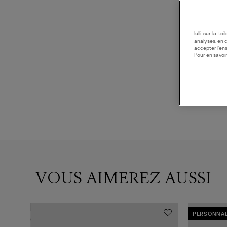
lulli-sur-la-t
analyses, en 
accepter l’en
Pour en savoir
VOUS AIMEREZ AUSSI
PERSONNAL