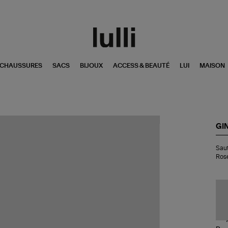
CHAUSSURES
SACS
BIJOUX
ACCESS & BEAUTÉ
LUI
MAISON
GI
Sau
Saut
Eve
Ros
Dis
Ju
Blu
Sa
St
Or
Ro