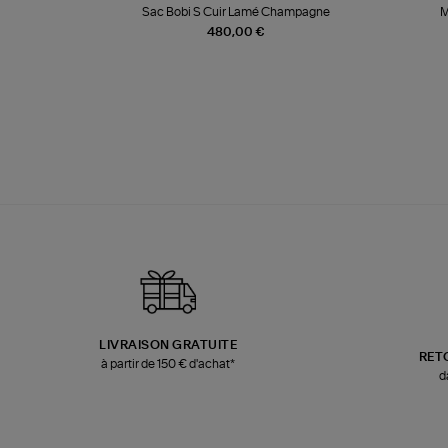
te
Sac Bobi S Cuir Lamé Champagne
M
480,00 €
LIVRAISON GRATUITE
RET
à partir de 150 € d'achat*
d