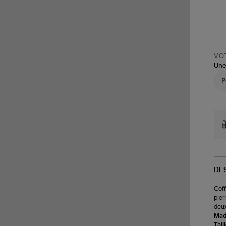
VOT
Une
DE
Coff
pier
deux
Made
Tail