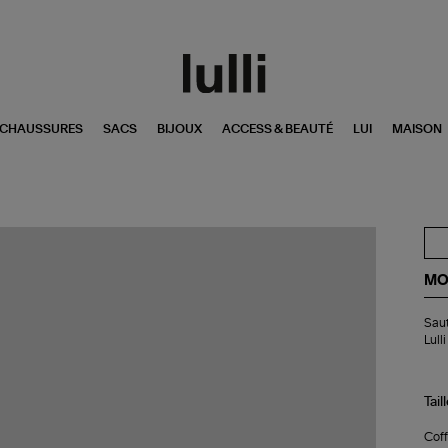
CHAUSSURES
SACS
BIJOUX
ACCESS & BEAUTÉ
LUI
MAISON
MO
Sau
Saut
Int
Lulli
Ver
Pie
Exc
Lull
Tail
Coff