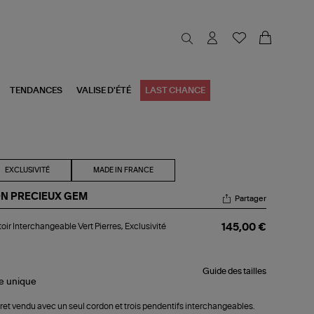
TENDANCES
VALISE D'ÉTÉ
LAST CHANCE
EXCLUSIVITÉ
MADE IN FRANCE
N PRECIEUX GEM
Partager
toir
oir Interchangeable Vert Pierres, Exclusivité
145,00 €
erchangeable
t
rres,
lusivité
Guide des tailles
i
le
unique
ret vendu avec un seul cordon et trois pendentifs interchangeables.