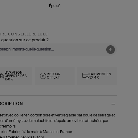
Épuisé
RE CONSEILLÈRE LULLI
 question sur ce produit ?
LIVRAISON
RETOUR
PAIEMENT EN
OFFERTE DÈS
OFFERT
3X,4X
150 €
SCRIPTION
ret avec collier en cordon doré et vert réglable par boule de serrage et
res d'améthyste, de malachite et d'opale amovibles attachées par
 fermoirs.
 in :
Fabriqué à la main à Marseille, France.
le & Coupe :
De 32 à 60 cm.