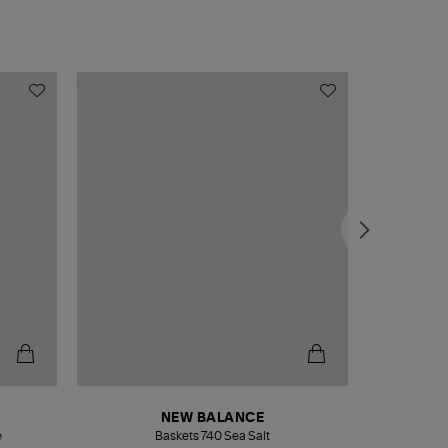
NEW BALANCE
e
Baskets 740 Sea Salt
Veste