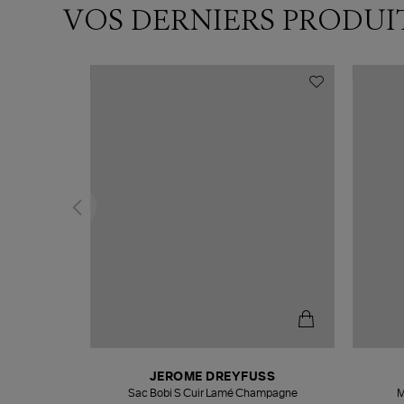
VOS DERNIERS PRODUI
N
JEROME DREYFUSS
te
Sac Bobi S Cuir Lamé Champagne
M