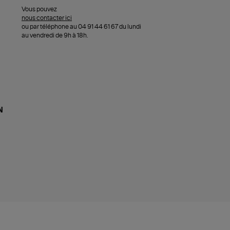
Vous pouvez
nous contacter ici
ou par téléphone au 04 91 44 61 67 du lundi
au vendredi de 9h à 18h.
N