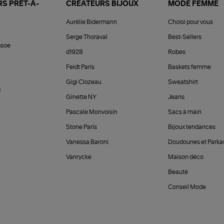
S PRÊT-À-
CRÉATEURS BIJOUX
MODE FEMME
Aurélie Bidermann
Choisi pour vous
Serge Thoraval
Best-Sellers
soe
d1928
Robes
Feidt Paris
Baskets femme
Gigi Clozeau
Sweatshirt
d
Ginette NY
Jeans
Pascale Monvoisin
Sacs à main
Stone Paris
Bijoux tendances
Vanessa Baroni
Doudounes et Parka
Vanrycke
Maison déco
Beauté
Conseil Mode