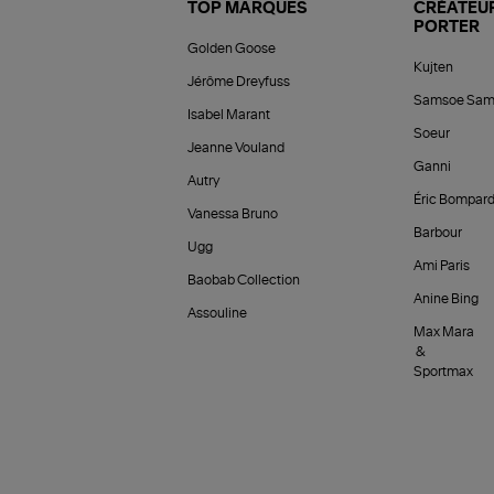
TOP MARQUES
CRÉATEUR
PORTER
Golden Goose
Kujten
Jérôme Dreyfuss
Samsoe Sam
Isabel Marant
Soeur
Jeanne Vouland
Ganni
Autry
Éric Bompar
Vanessa Bruno
Barbour
Ugg
Ami Paris
Baobab Collection
Anine Bing
Assouline
Max Mara
&
Sportmax