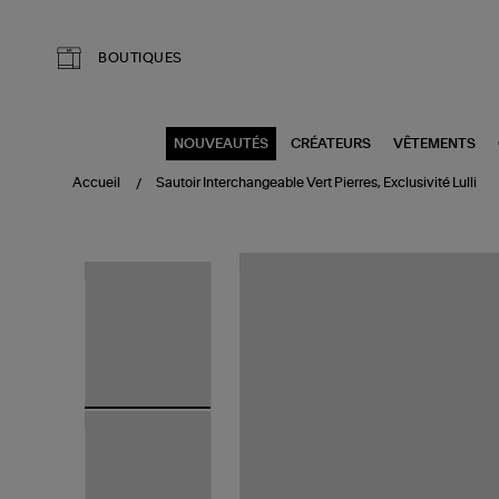
Aller au contenu principal
BOUTIQUES
NOUVEAUTÉS
CRÉATEURS
VÊTEMENTS
Accueil
Sautoir Interchangeable Vert Pierres, Exclusivité Lulli