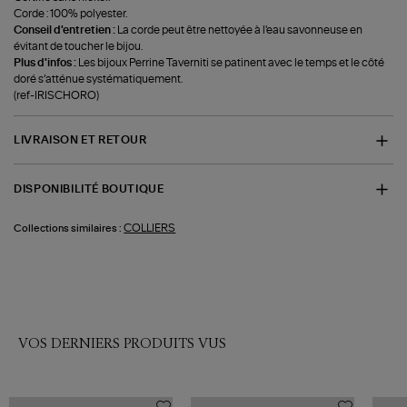
Corde : 100% polyester.
Conseil d'entretien :
La corde peut être nettoyée à l'eau savonneuse en
évitant de toucher le bijou.
Plus d'infos :
Les bijoux Perrine Taverniti se patinent avec le temps et le côté
doré s’atténue systématiquement.
(ref-IRISCHORO)
LIVRAISON ET RETOUR
DISPONIBILITÉ BOUTIQUE
COLLIERS
Collections similaires :
VOS DERNIERS PRODUITS VUS