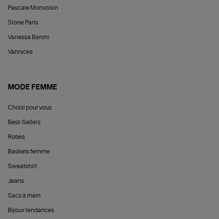
Pascale Monvoisin
Stone Paris
Vanessa Baroni
Vanrycke
MODE FEMME
Choisi pour vous
Best-Sellers
Robes
Baskets femme
Sweatshirt
Jeans
Sacs à main
Bijoux tendances