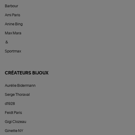
Barbour
Ami Paris
Anine Bing
Max Mara
&
Sportmax
CRÉATEURS BIJOUX
Aurélie Bidermann
Serge Thoraval
d1928
Feidt Paris
Gigi Clozeau
Ginette NY