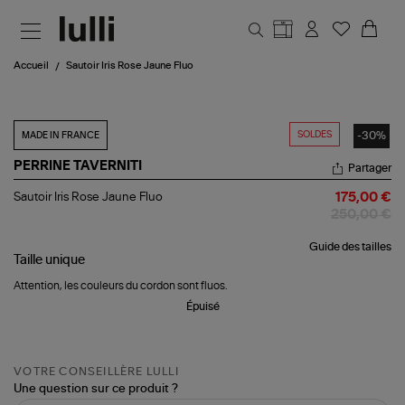
Aller au contenu principal
Accueil
Sautoir Iris Rose Jaune Fluo
SOLDES
-30%
MADE IN FRANCE
PERRINE TAVERNITI
Partager
Sautoir
Sautoir Iris Rose Jaune Fluo
175,00 €
Iris
250,00 €
Rose
Jaune
Guide des tailles
Fluo
Taille
unique
Attention, les couleurs du cordon sont fluos.
Épuisé
VOTRE CONSEILLÈRE LULLI
Une question sur ce produit ?