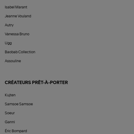
Isabel Marant
Jeanne Vouland
Autry
Vanessa Bruno
Ugg
Baobab Collection
Assouline
CRÉATEURS PRÊT-À-PORTER
Kujten
Samsoe Samsoe
Soeur
Ganni
Éric Bompard