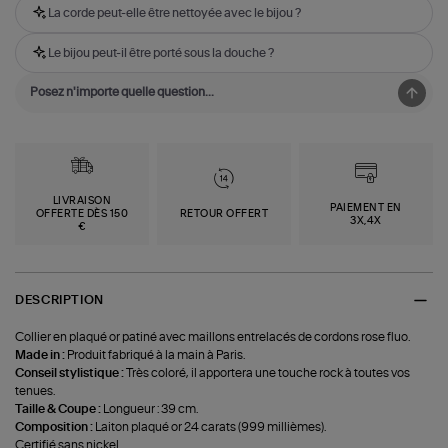
La corde peut-elle être nettoyée avec le bijou ?
Le bijou peut-il être porté sous la douche ?
LIVRAISON
PAIEMENT EN
OFFERTE DÈS 150
RETOUR OFFERT
3X,4X
€
DESCRIPTION
Collier en plaqué or patiné avec maillons entrelacés de cordons rose fluo.
Made in :
Produit fabriqué à la main à Paris.
Conseil stylistique :
Très coloré, il apportera une touche rock à toutes vos
tenues.
Taille & Coupe :
Longueur : 39 cm.
Composition :
Laiton plaqué or 24 carats (999 millièmes).
Certifié sans nickel.