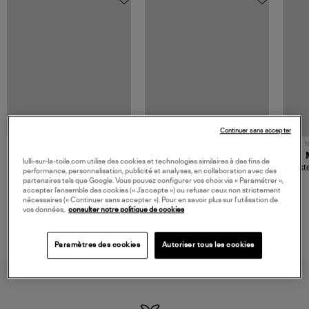
Continuer sans accepter
NOUVELLE COLLECTION
N
JEROME DREYFUSS
TORAL
lulli-sur-la-toile.com utilise des cookies et technologies similaires à des fins de
Sac Bobi S Cuir Lamé
Mocassins Killian Sport
Veste
performance, personnalisation, publicité et analyses, en collaboration avec des
Champagne
Mousse
480,00 €
189,00 €
partenaires tels que Google. Vous pouvez configurer vos choix via « Paramétrer »,
accepter l’ensemble des cookies (« J’accepte ») ou refuser ceux non strictement
nécessaires (« Continuer sans accepter »). Pour en savoir plus sur l’utilisation de
vos données,
consulter notre politique de cookies
Paramètres des cookies
Autoriser tous les cookies