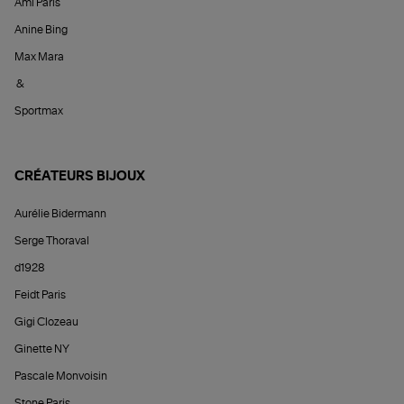
Ami Paris
Anine Bing
Max Mara
&
Sportmax
CRÉATEURS BIJOUX
Aurélie Bidermann
Serge Thoraval
d1928
Feidt Paris
Gigi Clozeau
Ginette NY
Pascale Monvoisin
Stone Paris