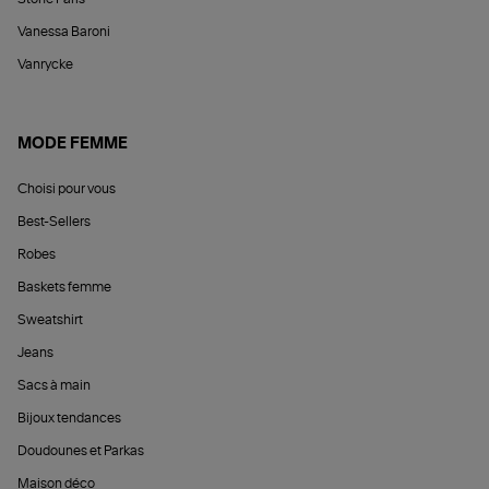
Vanessa Baroni
Vanrycke
MODE FEMME
Choisi pour vous
Best-Sellers
Robes
Baskets femme
Sweatshirt
Jeans
Sacs à main
Bijoux tendances
Doudounes et Parkas
Maison déco