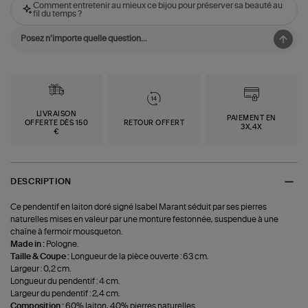
Comment entretenir au mieux ce bijou pour préserver sa beauté au
fil du temps ?
LIVRAISON
PAIEMENT EN
OFFERTE DÈS 150
RETOUR OFFERT
3X,4X
€
DESCRIPTION
Ce pendentif en laiton doré signé Isabel Marant séduit par ses pierres
naturelles mises en valeur par une monture festonnée, suspendue à une
chaîne à fermoir mousqueton.
Made in :
Pologne.
Taille & Coupe :
Longueur de la pièce ouverte : 63 cm.
Largeur : 0,2 cm.
Longueur du pendentif : 4 cm.
Largeur du pendentif : 2,4 cm.
Composition :
60% laiton, 40% pierres naturelles.