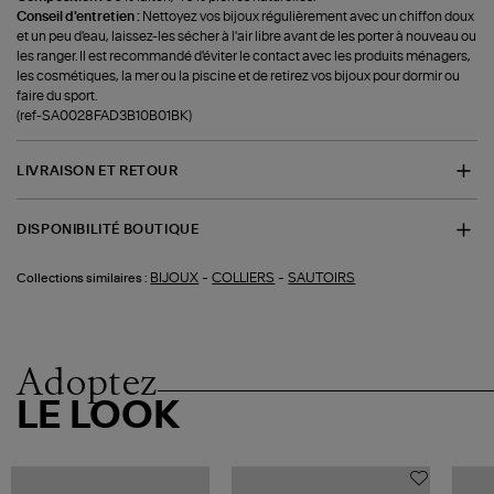
Conseil d'entretien :
Nettoyez vos bijoux régulièrement avec un chiffon doux
et un peu d'eau, laissez-les sécher à l'air libre avant de les porter à nouveau ou
les ranger. Il est recommandé d'éviter le contact avec les produits ménagers,
les cosmétiques, la mer ou la piscine et de retirez vos bijoux pour dormir ou
faire du sport.
(ref-SA0028FAD3B10B01BK)
LIVRAISON ET RETOUR
DISPONIBILITÉ BOUTIQUE
-
-
BIJOUX
COLLIERS
SAUTOIRS
Collections similaires :
Adoptez
LE LOOK