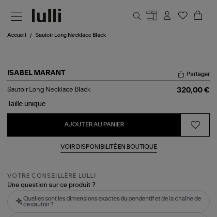
Aller au contenu principal
Accueil
Sautoir Long Necklace Black
ISABEL MARANT
Partager
Sautoir
Sautoir Long Necklace Black
320,00 €
Long
Necklace
Taille
unique
Black
AJOUTER AU PANIER
VOIR DISPONIBILITÉ EN BOUTIQUE
VOTRE CONSEILLÈRE LULLI
Une question sur ce produit ?
Quelles sont les dimensions exactes du pendentif et de la chaîne de
ce sautoir ?