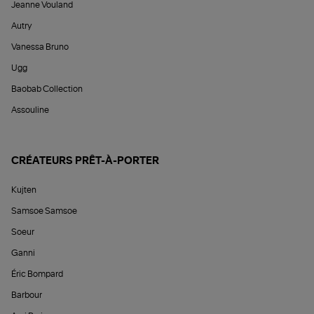
Jeanne Vouland
Autry
Vanessa Bruno
Ugg
Baobab Collection
Assouline
CRÉATEURS PRÊT-À-PORTER
Kujten
Samsoe Samsoe
Soeur
Ganni
Éric Bompard
Barbour