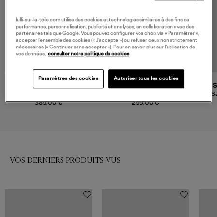
lulli-sur-la-toile.com utilise des cookies et technologies similaires à des fins de
performance, personnalisation, publicité et analyses, en collaboration avec des
partenaires tels que Google. Vous pouvez configurer vos choix via « Paramétrer »,
accepter l’ensemble des cookies (« J’accepte ») ou refuser ceux non strictement
nécessaires (« Continuer sans accepter »). Pour en savoir plus sur l’utilisation de
vos données,
consulter notre politique de cookies
Paramètres des cookies
Autoriser tous les cookies
LES FELICITES
ISABEL MARANT
S
Collier Médaillon Bleu
Sautoir Long Necklace Dore
Sa
385,00 €
295,00 €
VOS DERNIERS PRODUITS VUS