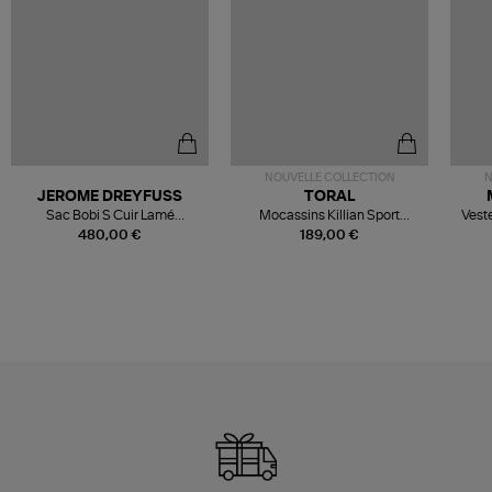
NOUVELLE COLLECTION
N
JEROME DREYFUSS
TORAL
Sac Bobi S Cuir Lamé
Mocassins Killian Sport
Veste
Champagne
Mousse
480,00 €
189,00 €