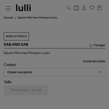
Aller au contenu principal
Accueil
Sautoir Mini Ines Pompon Lurex
MADE IN FRANCE
SAB AND SAB
Partager
Sautoir
Sautoir Mini Ines Pompon Lurex
Mini
Ines
Guide des tailles
Pompon
Couleur
Lurex
Taille
Taille Unique - Épuisé