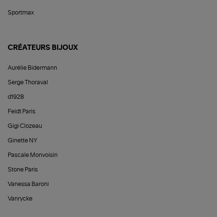
Sportmax
CRÉATEURS BIJOUX
Aurélie Bidermann
Serge Thoraval
d1928
Feidt Paris
Gigi Clozeau
Ginette NY
Pascale Monvoisin
Stone Paris
Vanessa Baroni
Vanrycke