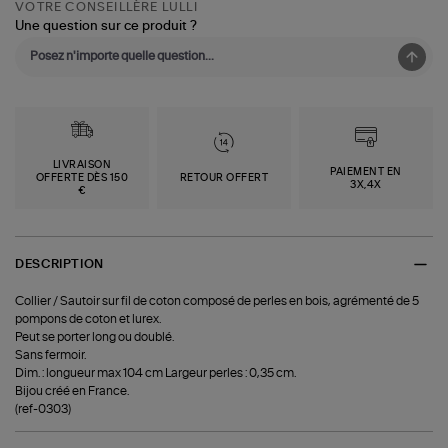
VOTRE CONSEILLÈRE LULLI
Une question sur ce produit ?
LIVRAISON
PAIEMENT EN
OFFERTE DÈS 150
RETOUR OFFERT
3X,4X
€
DESCRIPTION
Collier / Sautoir sur fil de coton composé de perles en bois, agrémenté de 5
pompons de coton et lurex.
Peut se porter long ou doublé.
Sans fermoir.
Dim. : longueur max 104 cm Largeur perles : 0,35 cm.
Bijou créé en France.
(ref-0303)