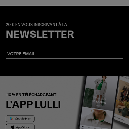
20 € EN VOUS INSCRIVANT À LA
NEWSLETTER
-10% EN TÉLÉCHARGEANT
L'APP LULLI