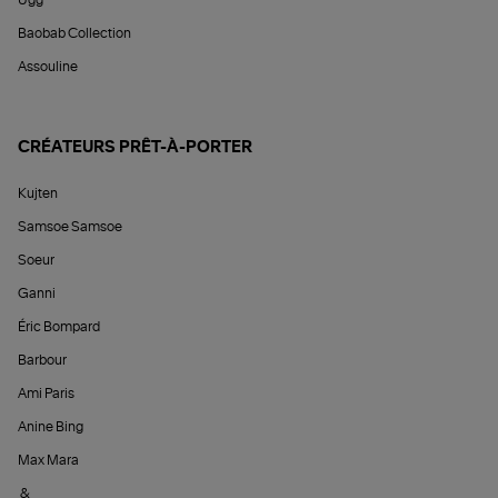
Ugg
Baobab Collection
Assouline
CRÉATEURS PRÊT-À-PORTER
Kujten
Samsoe Samsoe
Soeur
Ganni
Éric Bompard
Barbour
Ami Paris
Anine Bing
Max Mara
&