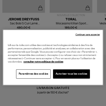
NOUVELLE COLLECTION
N
JEROME DREYFUSS
TORAL
Sac Bobi S Cuir Lamé
Mocassins Killian Sport
Veste
Champagne
Mousse
480,00 €
189,00 €
Continuer sans accepter
lulli-sur-la-toile.com utilise des cookies et technologies similaires à des fins de
performance, personnalisation, publicité et analyses, en collaboration avec des
partenaires tels que Google. Vous pouvez configurer vos choix via « Paramétrer »,
accepter l’ensemble des cookies (« J’accepte ») ou refuser ceux non strictement
nécessaires (« Continuer sans accepter »). Pour en savoir plus sur l’utilisation de
vos données,
consulter notre politique de cookies
Paramètres des cookies
Autoriser tous les cookies
LIVRAISON GRATUITE
à partir de 150 € d'achat*