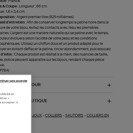
 in :
France.
le & Coupe :
Longueur : 66 cm.
ue : 1,6 x 3,4 cm.
position :
Argent premier titre (925 millièmes).
eil d'entretien :
Afin de conserver longtemps la patine noire dans la
ure de votre bijou, évitez les contacts avec l'eau les premières
ines. L'argent est une matière naturelle qui se patine avec le temps,
ouleur évoluera selon l’acidité de votre peau et les conditions
sphériques. Utilisez un chiffon doux et un produit adapté pour le
oyer en évitant d'effacer la patine, rincer abondamment, puis essuyez.
 d'infos :
Chaque produit est réalisé à la main, des nuances de taille,
e, police peuvent apparaître sur les bijoux, rendant chaque pièce
ue.
-P78A)
ntinuer sans accepter
VRAISON ET RETOUR
ublicité et
étrer »,
SPONIBILITÉ BOUTIQUE
s accepter »).
BIJOUX
-
COLLIERS
-
SAUTOIRS
-
COLLIERS EN
ections similaires :
GENT