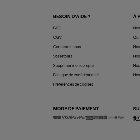
BESOIN D'AIDE ?
À 
FAQ
Nos
CGV
Qui 
Contactez-nous
Nos
Vos retours
Nos
Supprimer mon compte
Nos
Politique de confidentialité
Nos 
Préférences de cookies
MODE DE PAIEMENT
SU