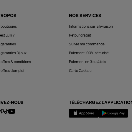
PROPOS
NOS SERVICES
 boutiques
Informations sur la livraison
est Lulli ?
Retour gratuit
 garanties
Suivre ma commande
 garanties Bijoux
Paiement 100% sécurisé
 offres & conditions
Paiement en 3 ou 4 fois
offres d'emploi
Carte Cadeau
IVEZ-NOUS
TÉLÉCHARGEZ L'APPLICATIO