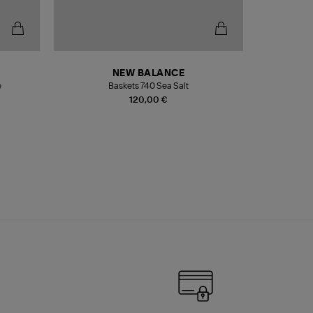
NEW BALANCE
e
Baskets 740 Sea Salt
Veste
120,00 €