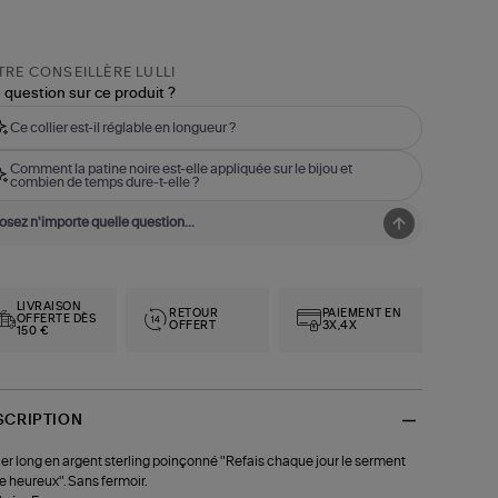
RE CONSEILLÈRE LULLI
 question sur ce produit ?
Ce collier est-il réglable en longueur ?
Comment la patine noire est-elle appliquée sur le bijou et
combien de temps dure-t-elle ?
LIVRAISON
RETOUR
PAIEMENT EN
OFFERTE DÈS
OFFERT
3X,4X
150 €
SCRIPTION
ier long en argent sterling poinçonné "Refais chaque jour le serment
re heureux". Sans fermoir.