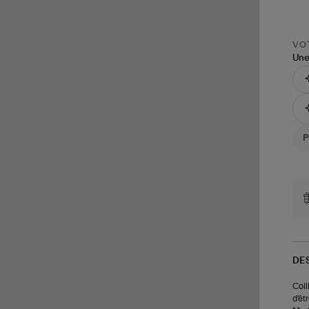
VOT
Une
DE
Coll
d'êt