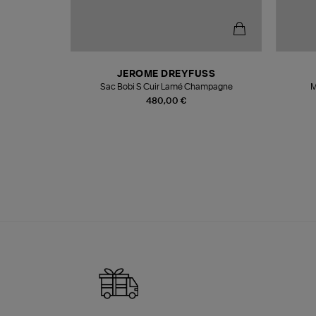
N
JEROME DREYFUSS
te
Sac Bobi S Cuir Lamé Champagne
M
480,00 €