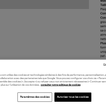
Made
Tail
Plaq
Com
Cons
grav
sema
sa c
atmo
nett
Plus
form
uniq
(ref
Co
LI
oile.com utilise des cookies et technologies similaires à des fins de performance, personnalisation, p
collaboration avec des partenaires tels que Google. Vous pouvez configurer vos choix via « Param
DI
semble des cookies (« J’accepte ») ou refuser ceux non strictement nécessaires (« Continuer san
 plus sur l’utilisation de vos données,
consulter notre politique de cookies
Coll
AR
Paramètres des cookies
Autoriser tous les cookies