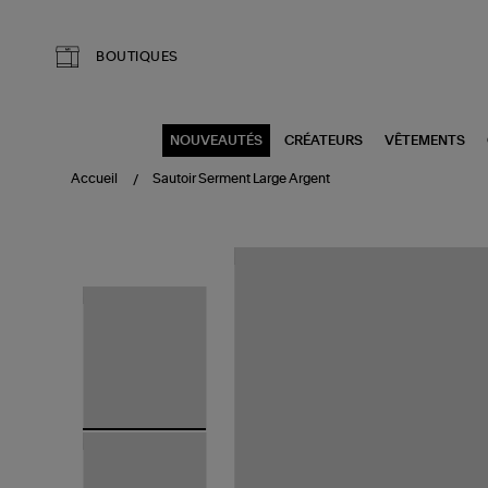
Aller au contenu principal
BOUTIQUES
NOUVEAUTÉS
CRÉATEURS
VÊTEMENTS
Accueil
Sautoir Serment Large Argent