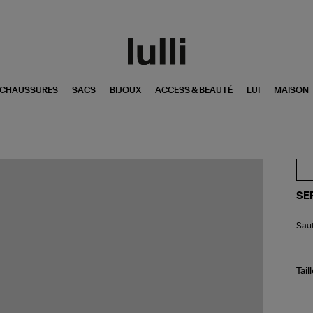
CHAUSSURES
SACS
BIJOUX
ACCESS & BEAUTÉ
LUI
MAISON
SE
Sau
Saut
Se
Lar
Ar
Tail