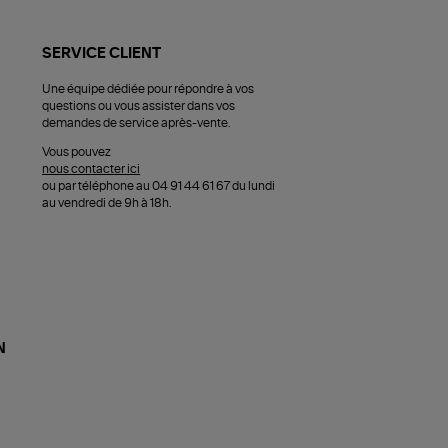
SERVICE CLIENT
Une équipe dédiée pour répondre à vos
questions ou vous assister dans vos
demandes de service après-vente.
Vous pouvez
nous contacter ici
ou par téléphone au 04 91 44 61 67 du lundi
au vendredi de 9h à 18h.
N