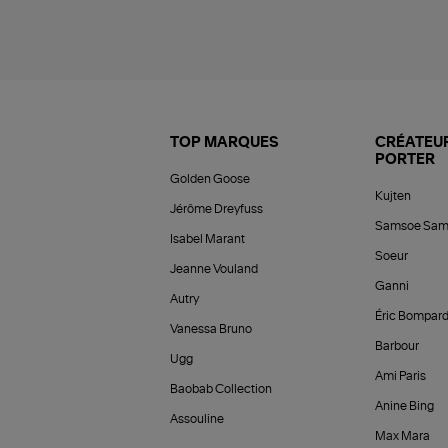
TOP MARQUES
CRÉATEUR
PORTER
Golden Goose
Kujten
Jérôme Dreyfuss
Samsoe Sam
Isabel Marant
Soeur
Jeanne Vouland
Ganni
Autry
Éric Bompar
Vanessa Bruno
Barbour
Ugg
Ami Paris
Baobab Collection
Anine Bing
Assouline
Max Mara