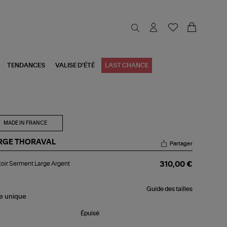
TENDANCES
VALISE D'ÉTÉ
LAST CHANCE
MADE IN FRANCE
RGE THORAVAL
Partager
toir
oir Serment Large Argent
310,00 €
rment
ge
gent
Guide des tailles
le
unique
Épuisé