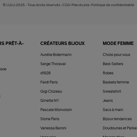
© LULLI 2025 - Tous droits réservés -CGV-Plan du site-Politique de confidentialité
S PRÊT-À-
CRÉATEURS BIJOUX
MODE FEMME
Aurélie Bidermann
Choisi pour vous
Serge Thoraval
Best-Sellers
soe
d1928
Robes
Feidt Paris
Baskets femme
Gigi Clozeau
Sweatshirt
d
Ginette NY
Jeans
Pascale Monvoisin
Sacs à main
Stone Paris
Bijoux tendances
Vanessa Baroni
Doudounes et Parka