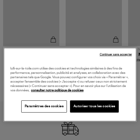
NOUVELLE COLLECTION
N
JEROME DREYFUSS
TORAL
Continuer sans accepter
Sac Bobi S Cuir Lamé
Mocassins Killian Sport
Veste
Champagne
Mousse
480,00 €
189,00 €
lulli-sur-la-toile.com utilise des cookies et technologies similaires à des fins de
performance, personnalisation, publicité et analyses, en collaboration avec des
partenaires tels que Google. Vous pouvez configurer vos choix via « Paramétrer »,
accepter l’ensemble des cookies (« J’accepte ») ou refuser ceux non strictement
nécessaires (« Continuer sans accepter »). Pour en savoir plus sur l’utilisation de
vos données,
consulter notre politique de cookies
Paramètres des cookies
Autoriser tous les cookies