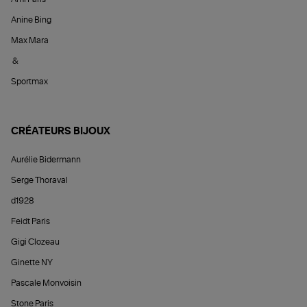
Anine Bing
Max Mara
&
Sportmax
CRÉATEURS BIJOUX
Aurélie Bidermann
Serge Thoraval
d1928
Feidt Paris
Gigi Clozeau
Ginette NY
Pascale Monvoisin
Stone Paris