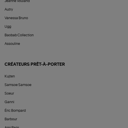
Jeanne Vouland
Autry
Vanessa Bruno
Ugg
Baobab Collection
Assouline
CRÉATEURS PRÊT-À-PORTER
Kujten
Samsoe Samsoe
Soeur
Ganni
Éric Bompard
Barbour
Ami Paris