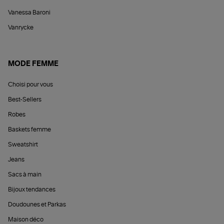
Vanessa Baroni
Vanrycke
MODE FEMME
Choisi pour vous
Best-Sellers
Robes
Baskets femme
Sweatshirt
Jeans
Sacs à main
Bijoux tendances
Doudounes et Parkas
Maison déco