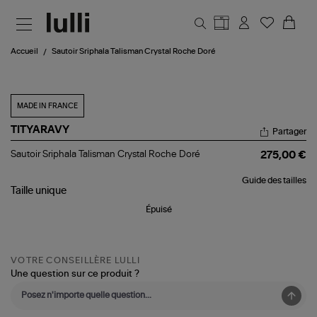
Aller au contenu principal
Accueil
Sautoir Sriphala Talisman Crystal Roche Doré
MADE IN FRANCE
TITYARAVY
Partager
Sautoir
Sautoir Sriphala Talisman Crystal Roche Doré
275,00 €
Sriphala
Talisman
Guide des tailles
Crystal
Taille
unique
Roche
Doré
Épuisé
VOTRE CONSEILLÈRE LULLI
Une question sur ce produit ?