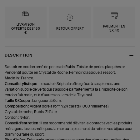
LIVRAISON
PAIEMENT EN
OFFERTE DÈS 150
RETOUR OFFERT
3X,4X
€
DESCRIPTION
Sautoir en cordon orné de perles de Rubis-Zoïsite de perles plaquées or.
Pendentif goutte en Crystal de Roche. Fermoir classique à ressort.
Made in :
France.
Conseil stylistique :
Le sautoir Sriphala offre grâce à ses pierres, une
variation subtile de verts qui s'associe parfaitement à la simplicité de son
cordon fait main, et à d'autres colliers de la Tityaravi.
Taille & Coupe :
Longueur : 53 cm.
Composition :
Argent doré à l'or fin 24 carats (1000 millièmes).
Crystal de roche, Rubis-Zoïsite.
Cordon : Nylon.
Conseil d'entretien :
Il est recommandé d'éviter le contact avec les produits
ménagers, les cosmétiques, la mer ou la piscine et de retirez vos bijoux pour
dormir ou faire du sport.
Plus d'infos :
Fabriqués artisanalement et avec des pierres naturelles, des