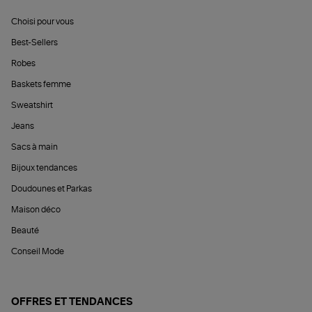
Choisi pour vous
Best-Sellers
Robes
Baskets femme
Sweatshirt
Jeans
Sacs à main
Bijoux tendances
Doudounes et Parkas
Maison déco
Beauté
Conseil Mode
OFFRES ET TENDANCES