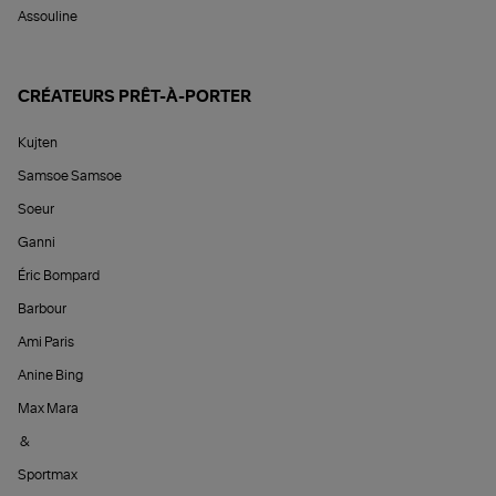
Assouline
CRÉATEURS PRÊT-À-PORTER
Kujten
Samsoe Samsoe
Soeur
Ganni
Éric Bompard
Barbour
Ami Paris
Anine Bing
Max Mara
&
Sportmax