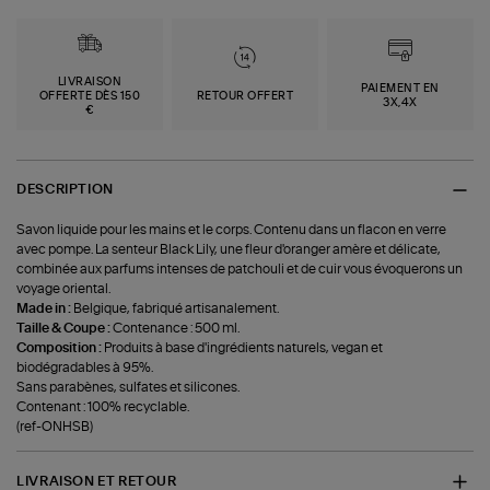
LIVRAISON
PAIEMENT EN
OFFERTE DÈS 150
RETOUR OFFERT
3X,4X
€
DESCRIPTION
Savon liquide pour les mains et le corps. Contenu dans un flacon en verre
avec pompe. La senteur Black Lily, une fleur d'oranger amère et délicate,
combinée aux parfums intenses de patchouli et de cuir vous évoquerons un
voyage oriental.
Made in :
Belgique, fabriqué artisanalement.
Taille & Coupe :
Contenance : 500 ml.
Composition :
Produits à base d'ingrédients naturels, vegan et
biodégradables à 95%.
Sans parabènes, sulfates et silicones.
Contenant : 100% recyclable.
(ref-ONHSB)
LIVRAISON ET RETOUR