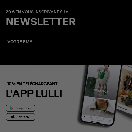
20 € EN VOUS INSCRIVANT À LA
NEWSLETTER
-10% EN TÉLÉCHARGEANT
L'APP LULLI