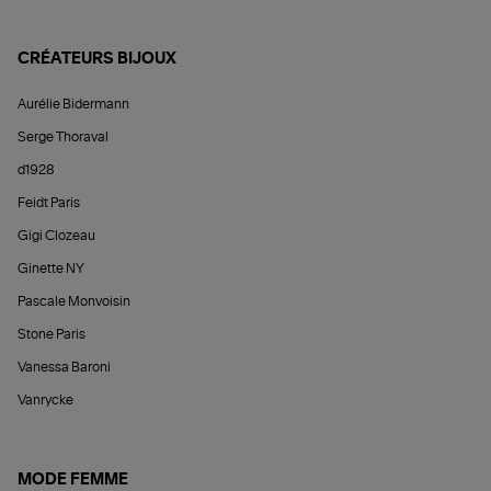
CRÉATEURS BIJOUX
Aurélie Bidermann
Serge Thoraval
d1928
Feidt Paris
Gigi Clozeau
Ginette NY
Pascale Monvoisin
Stone Paris
Vanessa Baroni
Vanrycke
MODE FEMME