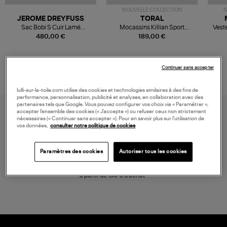
NOUVELLE COLLECTION
N
JEROME DREYFUSS
TORAL
Sac Bobi S Cuir Lamé
Mocassins Killian Sport
Veste
Champagne
Mousse
480,00 €
189,00 €
Continuer sans accepter
lulli-sur-la-toile.com utilise des cookies et technologies similaires à des fins de
performance, personnalisation, publicité et analyses, en collaboration avec des
partenaires tels que Google. Vous pouvez configurer vos choix via « Paramétrer »,
accepter l’ensemble des cookies (« J’accepte ») ou refuser ceux non strictement
nécessaires (« Continuer sans accepter »). Pour en savoir plus sur l’utilisation de
vos données,
consulter notre politique de cookies
Paramètres des cookies
Autoriser tous les cookies
LIVRAISON GRATUITE
à partir de 150 € d'achat*