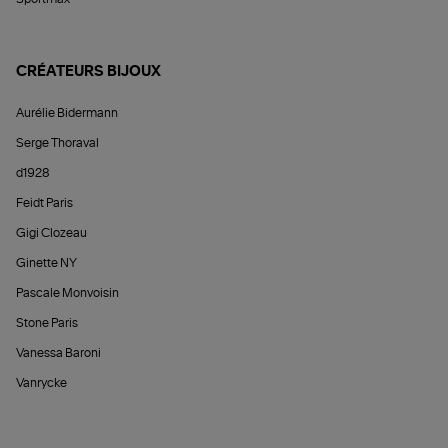
CRÉATEURS BIJOUX
Aurélie Bidermann
Serge Thoraval
d1928
Feidt Paris
Gigi Clozeau
Ginette NY
Pascale Monvoisin
Stone Paris
Vanessa Baroni
Vanrycke