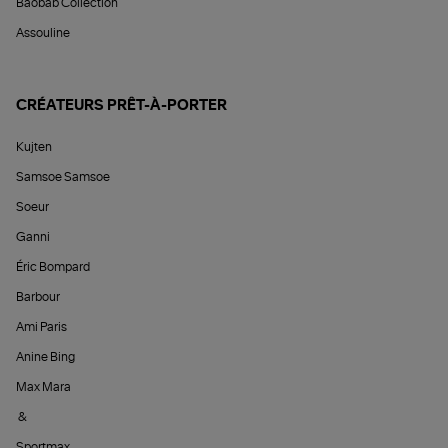
Baobab Collection
Assouline
CRÉATEURS PRÊT-À-PORTER
Kujten
Samsoe Samsoe
Soeur
Ganni
Éric Bompard
Barbour
Ami Paris
Anine Bing
Max Mara
&
Sportmax