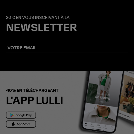
20 € EN VOUS INSCRIVANT À LA
NEWSLETTER
-10% EN TÉLÉCHARGEANT
L'APP LULLI