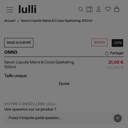
Aller au contenu principal
Accueil
Savon Liquide Mains & Corps Sparkeling, 500ml
SOLDES
-30%
MADE IN EUROPE
ONNO
Partager
Savon
Savon Liquide Mains & Corps Sparkeling,
21,00 €
Liquide
500ml
30,00 €
Mains
&
Taille
unique
Corps
Épuisé
Sparkeling,
500ml
VOTRE CONSEILLÈRE LULLI
Une question sur ce produit ?