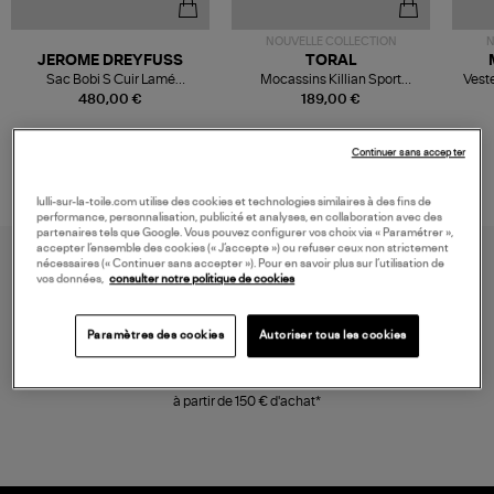
NOUVELLE COLLECTION
N
JEROME DREYFUSS
TORAL
Sac Bobi S Cuir Lamé
Mocassins Killian Sport
Veste
Champagne
Mousse
480,00 €
189,00 €
Continuer sans accepter
lulli-sur-la-toile.com utilise des cookies et technologies similaires à des fins de
performance, personnalisation, publicité et analyses, en collaboration avec des
partenaires tels que Google. Vous pouvez configurer vos choix via « Paramétrer »,
accepter l’ensemble des cookies (« J’accepte ») ou refuser ceux non strictement
nécessaires (« Continuer sans accepter »). Pour en savoir plus sur l’utilisation de
vos données,
consulter notre politique de cookies
Paramètres des cookies
Autoriser tous les cookies
LIVRAISON GRATUITE
à partir de 150 € d'achat*