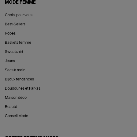
MODE FEMME
Choisi pour vous
Best-Sellers
Robes
Baskets femme
Sweatshirt
Jeans
Sacs à main
Bijoux tendances
Doudounes et Parkas
Maison déco
Beauté
Conseil Mode