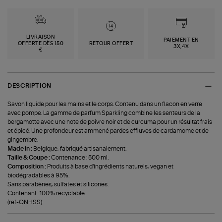
LIVRAISON
PAIEMENT EN
OFFERTE DÈS 150
RETOUR OFFERT
3X,4X
€
DESCRIPTION
Savon liquide pour les mains et le corps. Contenu dans un flacon en verre
avec pompe. La gamme de parfum Sparkling combine les senteurs de la
bergamotte avec une note de poivre noir et de curcuma pour un résultat frais
et épicé. Une profondeur est ammené pardes effluves de cardamome et de
gingembre.
Made in :
Belgique, fabriqué artisanalement.
Taille & Coupe :
Contenance : 500 ml.
Composition :
Produits à base d'ingrédients naturels, vegan et
biodégradables à 95%.
Sans parabènes, sulfates et silicones.
Contenant : 100% recyclable.
(ref-ONHSS)