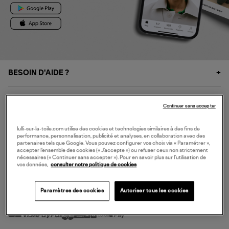
BESOIN D'AIDE ?
À PROPOS
Continuer sans accepter
NOS SERVICES
lulli-sur-la-toile.com utilise des cookies et technologies similaires à des fins de
performance, personnalisation, publicité et analyses, en collaboration avec des
partenaires tels que Google. Vous pouvez configurer vos choix via « Paramétrer »,
accepter l’ensemble des cookies (« J’accepte ») ou refuser ceux non strictement
SERVICE CLIENT
nécessaires (« Continuer sans accepter »). Pour en savoir plus sur l’utilisation de
vos données,
consulter notre politique de cookies
Paramètres des cookies
Autoriser tous les cookies
MODE DE PAIEMENT