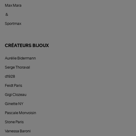
Max Mara
&
Sportmax
CRÉATEURS BIJOUX
Aurélie Bidermann
Serge Thoraval
d1928
Feidt Paris
Gigi Clozeau
Ginette NY
Pascale Monvoisin
Stone Paris
Vanessa Baroni