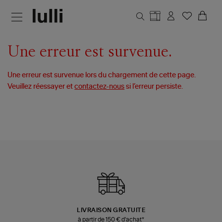
Aller au contenu principal
Une erreur est survenue.
Une erreur est survenue lors du chargement de cette page.
Veuillez réessayer et
contactez-nous
si l’erreur persiste.
LIVRAISON GRATUITE
à partir de 150 € d'achat*