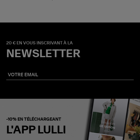
20 € EN VOUS INSCRIVANT À LA
NEWSLETTER
-10% EN TÉLÉCHARGEANT
L'APP LULLI