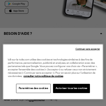
BESOIN D'AIDE ?
À PROPOS
Continuer sans accepter
NOS SERVICES
lulli-sur-la-toile.com utilise des cookies et technologies similaires à des fins de
performance, personnalisation, publicité et analyses, en collaboration avec des
partenaires tels que Google. Vous pouvez configurer vos choix via « Paramétrer »,
accepter l’ensemble des cookies (« J’accepte ») ou refuser ceux non strictement
SERVICE CLIENT
nécessaires (« Continuer sans accepter »). Pour en savoir plus sur l’utilisation de
vos données,
consulter notre politique de cookies
Paramètres des cookies
Autoriser tous les cookies
MODE DE PAIEMENT