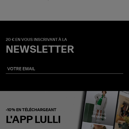
20 € EN VOUS INSCRIVANT À LA
NEWSLETTER
-10% EN TÉLÉCHARGEANT
L'APP LULLI