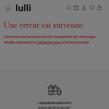
Aller au contenu principal
Une erreur est survenue.
Une erreur est survenue lors du chargement de cette page.
Veuillez réessayer et
contactez-nous
si l’erreur persiste.
LIVRAISON GRATUITE
à partir de 150 € d'achat*