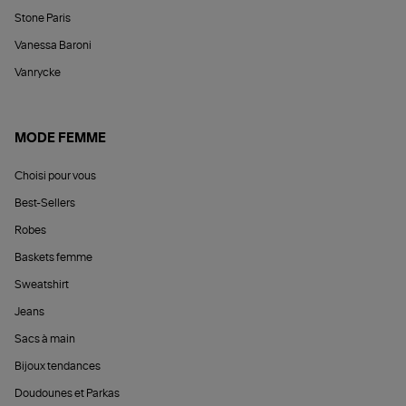
Stone Paris
Vanessa Baroni
Vanrycke
MODE FEMME
Choisi pour vous
Best-Sellers
Robes
Baskets femme
Sweatshirt
Jeans
Sacs à main
Bijoux tendances
Doudounes et Parkas