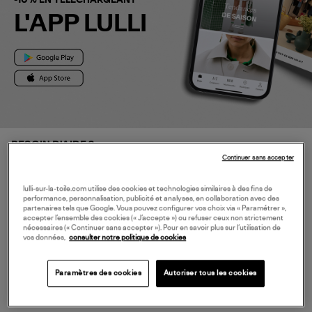
-10% EN TÉLÉCHARGEANT
L'APP LULLI
BESOIN D'AIDE ?
Continuer sans accepter
À PROPOS
lulli-sur-la-toile.com utilise des cookies et technologies similaires à des fins de
performance, personnalisation, publicité et analyses, en collaboration avec des
partenaires tels que Google. Vous pouvez configurer vos choix via « Paramétrer »,
NOS SERVICES
accepter l’ensemble des cookies (« J’accepte ») ou refuser ceux non strictement
nécessaires (« Continuer sans accepter »). Pour en savoir plus sur l’utilisation de
vos données,
consulter notre politique de cookies
SERVICE CLIENT
Paramètres des cookies
Autoriser tous les cookies