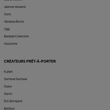
Jeanne Vouland
Autry
Vanessa Bruno
Ugg
Baobab Collection
Assouline
CRÉATEURS PRÊT-À-PORTER
Kujten
Samsoe Samsoe
Soeur
Ganni
Éric Bompard
Barbour