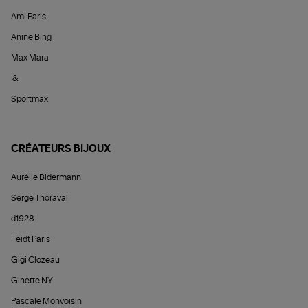
Ami Paris
Anine Bing
Max Mara
&
Sportmax
CRÉATEURS BIJOUX
Aurélie Bidermann
Serge Thoraval
d1928
Feidt Paris
Gigi Clozeau
Ginette NY
Pascale Monvoisin