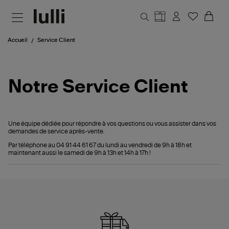
Aller au contenu principal
Accueil
Service Client
Notre Service Client
Une équipe dédiée pour répondre à vos questions ou vous assister dans vos
demandes de service après-vente.
Par téléphone au 04 91 44 61 67 du lundi au vendredi de 9h à 18h et
maintenant aussi le samedi de 9h à 13h et 14h à 17h !