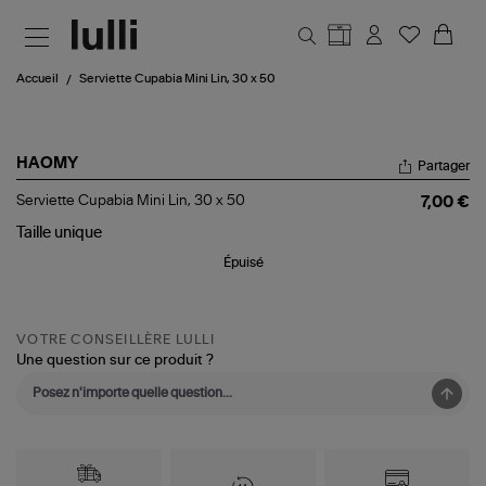
Aller au contenu principal
Accueil
Serviette Cupabia Mini Lin, 30 x 50
HAOMY
Partager
Serviette
Serviette Cupabia Mini Lin, 30 x 50
7,00 €
Cupabia
Mini
Taille
unique
Lin,
Épuisé
30
x
50
VOTRE CONSEILLÈRE LULLI
Une question sur ce produit ?