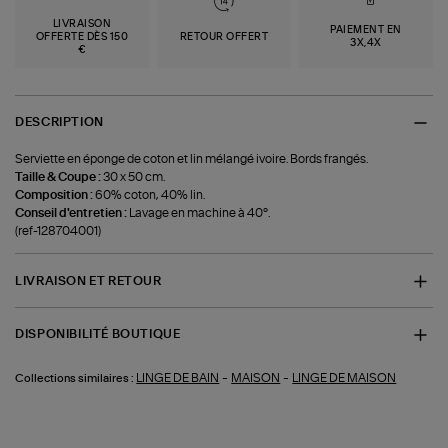
LIVRAISON
PAIEMENT EN
OFFERTE DÈS 150
RETOUR OFFERT
3X,4X
€
DESCRIPTION
Serviette en éponge de coton et lin mélangé ivoire. Bords frangés.
Taille & Coupe :
30 x 50 cm.
Composition :
60% coton, 40% lin.
Conseil d'entretien :
Lavage en machine à 40°.
(ref-128704001)
LIVRAISON ET RETOUR
DISPONIBILITÉ BOUTIQUE
-
-
LINGE DE BAIN
MAISON
LINGE DE MAISON
Collections similaires :