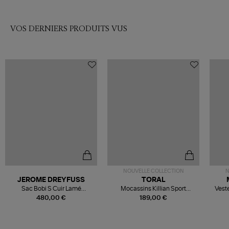
VOS DERNIERS PRODUITS VUS
NOUVELLE COLLECTION
N
JEROME DREYFUSS
TORAL
Sac Bobi S Cuir Lamé
Mocassins Killian Sport
Veste
Champagne
Mousse
480,00 €
189,00 €