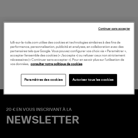
Continuer sans accepter
lulli-sur-la-toile.com utilise des cookies et technologies similaires à des fins de
performance, personnalisation, publicité et analyses, en collaboration avec des
partenaires tels que Google. Vous pouvez configurer vos choix via « Paramétrer »,
accepter l’ensemble des cookies (« J’accepte ») ou refuser ceux non strictement
LIVRAISON GRATUITE
nécessaires (« Continuer sans accepter »). Pour en savoir plus sur l’utilisation de
vos données,
consulter notre politique de cookies
à partir de 150 € d'achat*
Paramètres des cookies
Autoriser tous les cookies
20 € EN VOUS INSCRIVANT À LA
NEWSLETTER