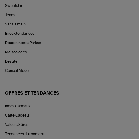
Sweatshirt
Jeans
Sacs à main
Bijoux tendances
Doudounes et Parkas
Maison déco
Beauté
Conseil Mode
OFFRES ET TENDANCES
Idées Cadeaux
Carte Cadeau
Valeurs Sûres
Tendances du moment