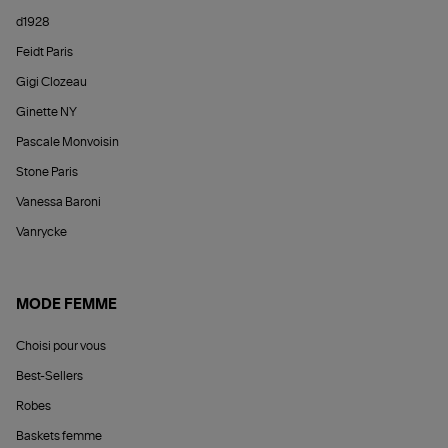
d1928
Feidt Paris
Gigi Clozeau
Ginette NY
Pascale Monvoisin
Stone Paris
Vanessa Baroni
Vanrycke
MODE FEMME
Choisi pour vous
Best-Sellers
Robes
Baskets femme