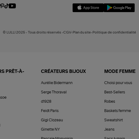
© LULLI 2025 - Tous droits réservés -CGV-Plan du site-Politique de confidentialité
S PRÊT-À-
CRÉATEURS BIJOUX
MODE FEMME
Aurélie Bidermann
Choisi pour vous
Serge Thoraval
Best-Sellers
soe
d1928
Robes
Feidt Paris
Baskets femme
Gigi Clozeau
Sweatshirt
d
Ginette NY
Jeans
Pascale Monvoisin
Sacs à main