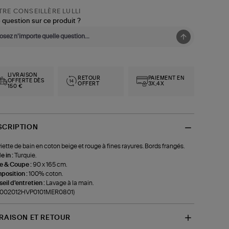
RE CONSEILLÈRE LULLI
 question sur ce produit ?
LIVRAISON
RETOUR
PAIEMENT EN
OFFERTE DÈS
OFFERT
3X,4X
150 €
SCRIPTION
iette de bain en coton beige et rouge à fines rayures. Bords frangés.
 in :
Turquie.
le & Coupe :
90 x 165 cm.
position :
100% coton.
eil d'entretien :
Lavage à la main.
f-002012HVP0101MER0801)
VRAISON ET RETOUR