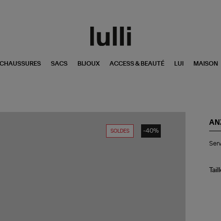
CHAUSSURES
SACS
BIJOUX
ACCESS & BEAUTÉ
LUI
MAISON
AN
-40%
SOLDES
Ser
Serv
De
La
Me
Ter
Tail
90
x
16
cm