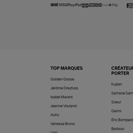
TOP MARQUES
CRÉATEUR
PORTER
Golden Goose
Kujten
Jérôme Dreyfuss
Samsoe Sam
Isabel Marant
Soeur
Jeanne Vouland
Ganni
Autry
Éric Bompar
Vanessa Bruno
Barbour
Ugg