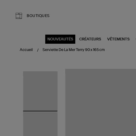
Aller au contenu principal
BOUTIQUES
NOUVEAUTÉS
CRÉATEURS
VÊTEMENTS
Accueil
Serviette De La Mer Terry 90 x 165 cm