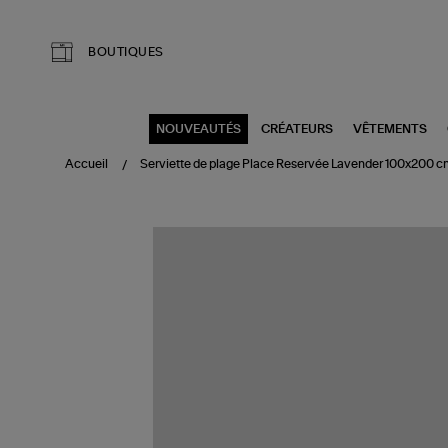
Aller au contenu principal
BOUTIQUES
NOUVEAUTÉS
CRÉATEURS
VÊTEMENTS
Accueil
Serviette de plage Place Reservée Lavender 100x200 c