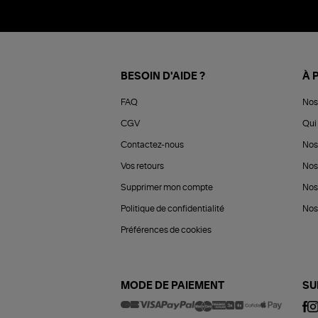
BESOIN D'AIDE ?
À 
FAQ
Nos
CGV
Qui 
Contactez-nous
Nos
Vos retours
Nos
Supprimer mon compte
Nos
Politique de confidentialité
Nos 
Préférences de cookies
MODE DE PAIEMENT
SU