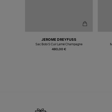
N
JEROME DREYFUSS
te
Sac Bobi S Cuir Lamé Champagne
M
480,00 €