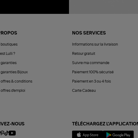
PROPOS
NOS SERVICES
 boutiques
Informations sur la livraison
est Lulli ?
Retour gratuit
 garanties
Suivre ma commande
 garanties Bijoux
Paiement 100% sécurisé
 offres & conditions
Paiement en 3 ou 4 fois
offres d'emploi
Carte Cadeau
IVEZ-NOUS
TÉLÉCHARGEZ L'APPLICATIO