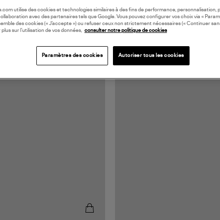
oile.com utilise des cookies et technologies similaires à des fins de performance, personnalisation, p
collaboration avec des partenaires tels que Google. Vous pouvez configurer vos choix via « Param
semble des cookies (« J’accepte ») ou refuser ceux non strictement nécessaires (« Continuer san
 plus sur l’utilisation de vos données,
consulter notre politique de cookies
Paramètres des cookies
Autoriser tous les cookies
UROPE