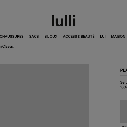
CHAUSSURES
SACS
BIJOUX
ACCESS & BEAUTÉ
LUI
MAISON
m Classic
PL
Ser
Serv
de
100
pla
Pla
Re
La
10
cm
Cla