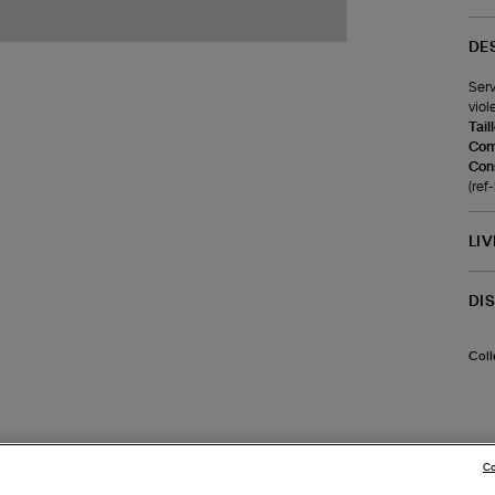
DE
Serv
viol
Tail
Com
Cons
(re
LI
DI
Coll
Co