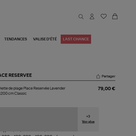
TENDANCES
VALISE D'ÉTÉ
LAST CHANCE
ACE RESERVEE
Partager
viette
iette de plage Place Reservée Lavender
79,00 €
x200 cm Classic
ge
ce
servée
vender
0x200
+
3
Voir plus
ssic