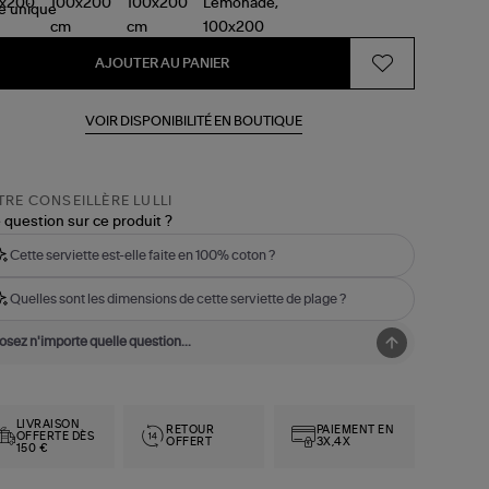
le
unique
AJOUTER AU PANIER
VOIR DISPONIBILITÉ EN BOUTIQUE
RE CONSEILLÈRE LULLI
 question sur ce produit ?
Cette serviette est-elle faite en 100% coton ?
Quelles sont les dimensions de cette serviette de plage ?
LIVRAISON
RETOUR
PAIEMENT EN
OFFERTE DÈS
OFFERT
3X,4X
150 €