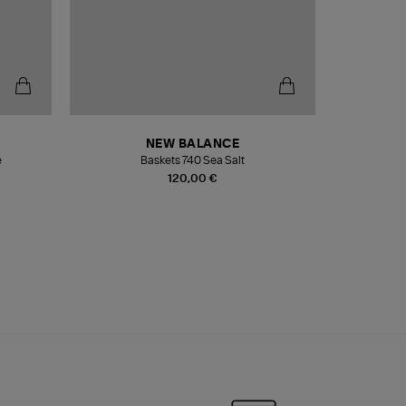
NEW BALANCE
e
Baskets 740 Sea Salt
Veste
120,00 €