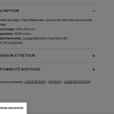
SCRIPTION
iette de plage « Place Réservée », au toucher ultra doux et à rayures
ettes.
le & Coupe :
100 x 200 cm.
position :
100% coton.
eil d'entretien :
Lavage délicat en machine à 30°.
f-STJPLAS23003)
VRAISON ET RETOUR
SPONIBILITÉ BOUTIQUE
LINGE DE BAIN
-
MAISON
-
LINGE DE MAISON
ections similaires :
ntinuer sans accepter