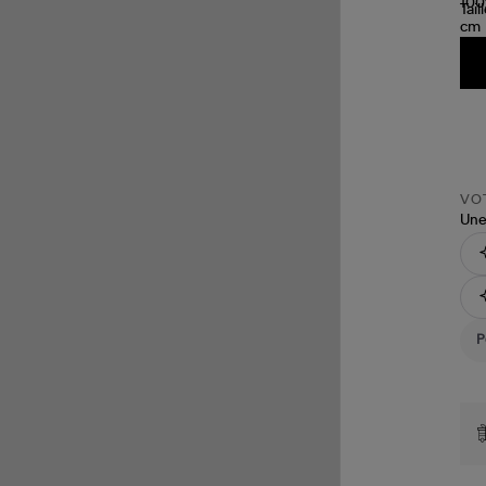
Tail
VOT
Une