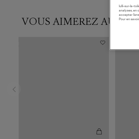
lulli-sur-la-t
analyses, en 
accepter l’en
VOUS AIMEREZ AUSSI
Pour en savoir
MADE IN E