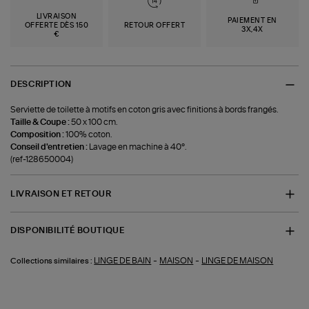
LIVRAISON
PAIEMENT EN
OFFERTE DÈS 150
RETOUR OFFERT
3X,4X
€
DESCRIPTION
Serviette de toilette à motifs en coton gris avec finitions à bords frangés.
Taille & Coupe :
50 x 100 cm.
Composition :
100% coton.
Conseil d'entretien :
Lavage en machine à 40°.
(ref-128650004)
LIVRAISON ET RETOUR
DISPONIBILITÉ BOUTIQUE
-
-
LINGE DE BAIN
MAISON
LINGE DE MAISON
Collections similaires :