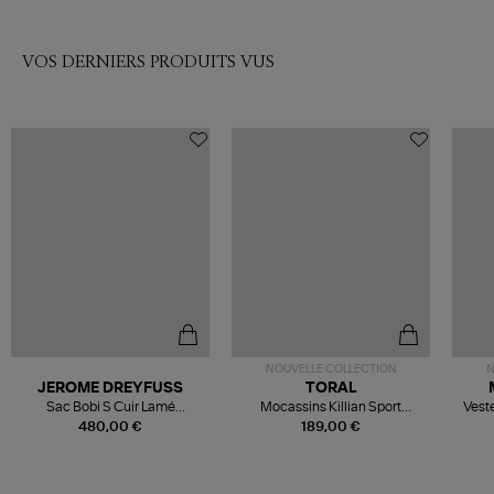
VOS DERNIERS PRODUITS VUS
NOUVELLE COLLECTION
N
JEROME DREYFUSS
TORAL
Sac Bobi S Cuir Lamé
Mocassins Killian Sport
Veste
Champagne
Mousse
480,00 €
189,00 €