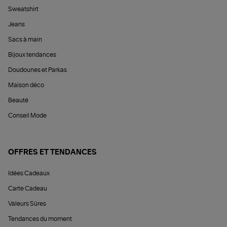
Sweatshirt
Jeans
Sacs à main
Bijoux tendances
Doudounes et Parkas
Maison déco
Beauté
Conseil Mode
OFFRES ET TENDANCES
Idées Cadeaux
Carte Cadeau
Valeurs Sûres
Tendances du moment