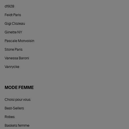
d1928
Feidt Paris
Gigi Clozeau
Ginette NY
Pascale Monvoisin
Stone Paris
Vanessa Baroni
Vanrycke
MODE FEMME
Choisi pour vous
Best-Sellers
Robes
Baskets femme