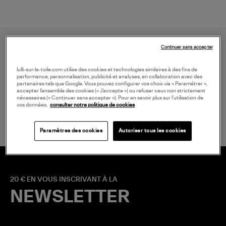
Continuer sans accepter
lulli-sur-la-toile.com utilise des cookies et technologies similaires à des fins de
performance, personnalisation, publicité et analyses, en collaboration avec des
partenaires tels que Google. Vous pouvez configurer vos choix via « Paramétrer »,
accepter l’ensemble des cookies (« J’accepte ») ou refuser ceux non strictement
LIVRAISON GRATUITE
nécessaires (« Continuer sans accepter »). Pour en savoir plus sur l’utilisation de
vos données,
consulter notre politique de cookies
à partir de 150 € d'achat*
Paramètres des cookies
Autoriser tous les cookies
20 € EN VOUS INSCRIVANT À LA
NEWSLETTER