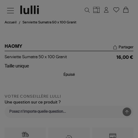
Aller au contenu principal
Accueil
Serviette Sumatra 50 x 100 Granit
HAOMY
Partager
Serviette
Serviette Sumatra 50 x 100 Granit
16,00 €
Sumatra
50
Taille
unique
x
Épuisé
100
Granit
VOTRE CONSEILLÈRE LULLI
Une question sur ce produit ?