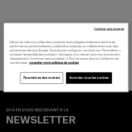
Continuer sans accepter
lulli-sur-la-toile.com utilise des cookies et technologies similaires à des fins de
performance, personnalisation, publicité et analyses, en collaboration avec des
partenaires tels que Google. Vous pouvez configurer vos choix via « Paramétrer »,
accepter l’ensemble des cookies (« J’accepte ») ou refuser ceux non strictement
nécessaires (« Continuer sans accepter »). Pour en savoir plus sur l’utilisation de
LIVRAISON GRATUITE
vos données,
consulter notre politique de cookies
à partir de 150 € d'achat*
Paramètres des cookies
Autoriser tous les cookies
20 € EN VOUS INSCRIVANT À LA
NEWSLETTER