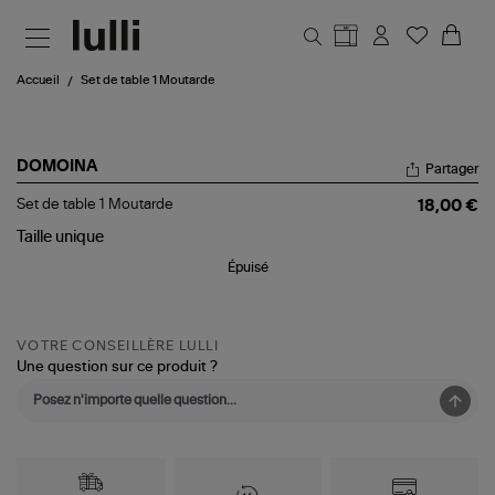
Aller au contenu principal
Accueil
Set de table 1 Moutarde
DOMOINA
Partager
Set
Set de table 1 Moutarde
18,00 €
de
table
Taille
unique
1
Épuisé
Moutarde
VOTRE CONSEILLÈRE LULLI
Une question sur ce produit ?