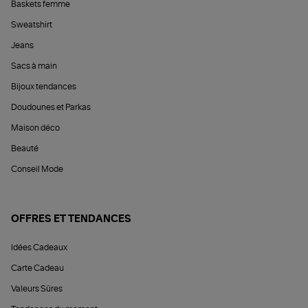
Baskets femme
Sweatshirt
Jeans
Sacs à main
Bijoux tendances
Doudounes et Parkas
Maison déco
Beauté
Conseil Mode
OFFRES ET TENDANCES
Idées Cadeaux
Carte Cadeau
Valeurs Sûres