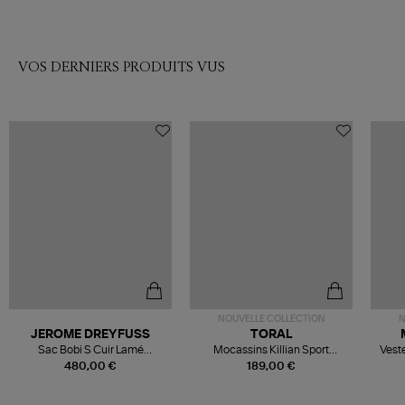
VOS DERNIERS PRODUITS VUS
NOUVELLE COLLECTION
N
JEROME DREYFUSS
TORAL
Sac Bobi S Cuir Lamé
Mocassins Killian Sport
Veste
Champagne
Mousse
480,00 €
189,00 €