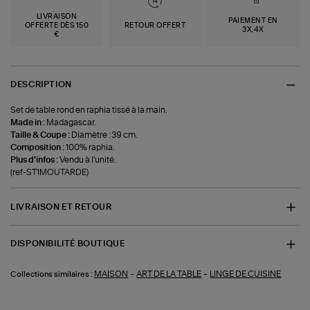
LIVRAISON
PAIEMENT EN
OFFERTE DÈS 150
RETOUR OFFERT
3X,4X
€
DESCRIPTION
Set de table rond en raphia tissé à la main.
Made in :
Madagascar.
Taille & Coupe :
Diamètre : 39 cm.
Composition :
100% raphia.
Plus d'infos :
Vendu à l'unité.
(ref-ST1MOUTARDE)
LIVRAISON ET RETOUR
DISPONIBILITÉ BOUTIQUE
-
-
MAISON
ART DE LA TABLE
LINGE DE CUISINE
Collections similaires :