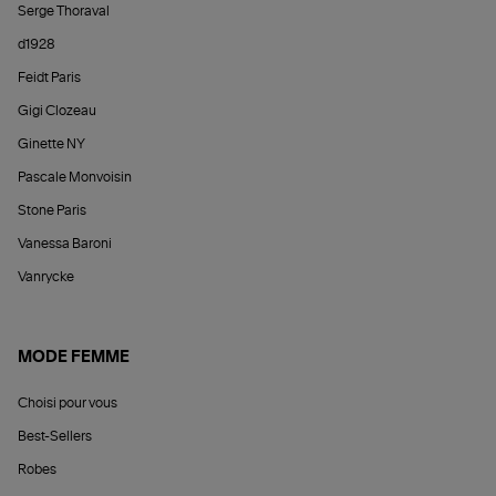
Serge Thoraval
d1928
Feidt Paris
Gigi Clozeau
Ginette NY
Pascale Monvoisin
Stone Paris
Vanessa Baroni
Vanrycke
MODE FEMME
Choisi pour vous
Best-Sellers
Robes