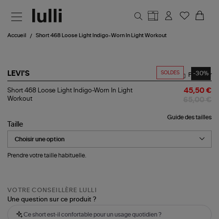
Aller au contenu principal
Accueil
Short 468 Loose Light Indigo-Worn In Light Workout
SOLDES
-30%
LEVI'S
Partager
Short
Short 468 Loose Light Indigo-Worn In Light
45,50 €
468
Workout
65,00 €
Loose
Light
Guide des tailles
Indigo-
Taille
Worn
In
Light
Workout
Prendre votre taille habituelle.
VOTRE CONSEILLÈRE LULLI
Une question sur ce produit ?
Ce short est-il confortable pour un usage quotidien ?