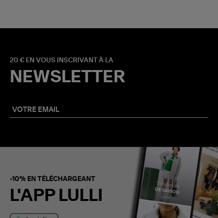
20 € EN VOUS INSCRIVANT À LA
NEWSLETTER
-10% EN TÉLÉCHARGEANT
L'APP LULLI