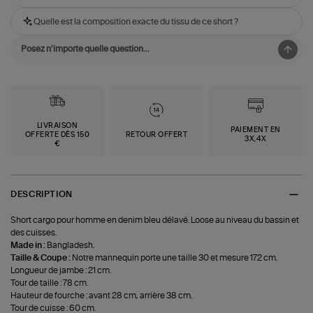
Quelle est la composition exacte du tissu de ce short ?
LIVRAISON
PAIEMENT EN
OFFERTE DÈS 150
RETOUR OFFERT
3X,4X
€
DESCRIPTION
Short cargo pour homme en denim bleu délavé. Loose au niveau du bassin et
des cuisses.
Made in :
Bangladesh.
Taille & Coupe :
Notre mannequin porte une taille 30 et mesure 172 cm.
Longueur de jambe : 21 cm.
Tour de taille : 78 cm.
Hauteur de fourche : avant 28 cm, arrière 38 cm.
Tour de cuisse : 60 cm.