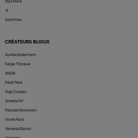
Max Mara
&
Sportmax
CRÉATEURS BIJOUX
Aurélie Bidermann
Serge Thoraval
d1928
Feidt Paris
Gigi Clozeau
Ginette NY
Pascale Monvoisin
Stone Paris
Vanessa Baroni
Vanrycke