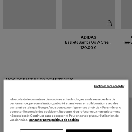
ADIDAS
Baskets Samba Og W Cream
Tee-S
White/Earth Strata/Maroon
120,00 €
VOS DERNIERS PRODUITS VUS
Continuer sans accepter
lulli-sur-la-toile.com utilise des cookies et technologies similaires à des fins de
performance, personnalisation, publicité et analyses, en collaboration avec des
partenaires tels que Google. Vous pouvez configurer vos choix via « Paramétrer »,
accepter l’ensemble des cookies (« J’accepte ») ou refuser ceux non strictement
nécessaires (« Continuer sans accepter »). Pour en savoir plus sur l’utilisation de
vos données,
consulter notre politique de cookies