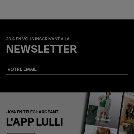
20 € EN VOUS INSCRIVANT À LA
NEWSLETTER
-10% EN TÉLÉCHARGEANT
L'APP LULLI