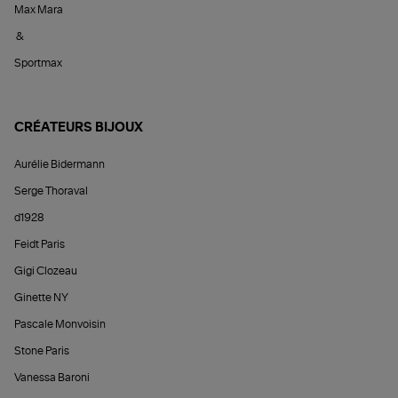
Max Mara
&
Sportmax
CRÉATEURS BIJOUX
Aurélie Bidermann
Serge Thoraval
d1928
Feidt Paris
Gigi Clozeau
Ginette NY
Pascale Monvoisin
Stone Paris
Vanessa Baroni