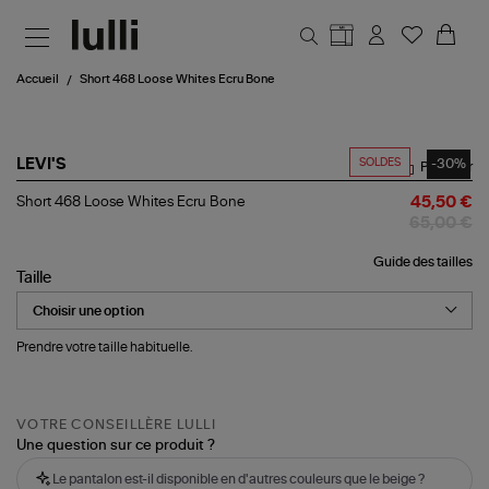
Aller au contenu principal
Accueil
Short 468 Loose Whites Ecru Bone
SOLDES
-30%
LEVI'S
Partager
Short
Short 468 Loose Whites Ecru Bone
45,50 €
468
65,00 €
Loose
Whites
Guide des tailles
Ecru
Taille
Bone
Prendre votre taille habituelle.
VOTRE CONSEILLÈRE LULLI
Une question sur ce produit ?
Le pantalon est-il disponible en d'autres couleurs que le beige ?