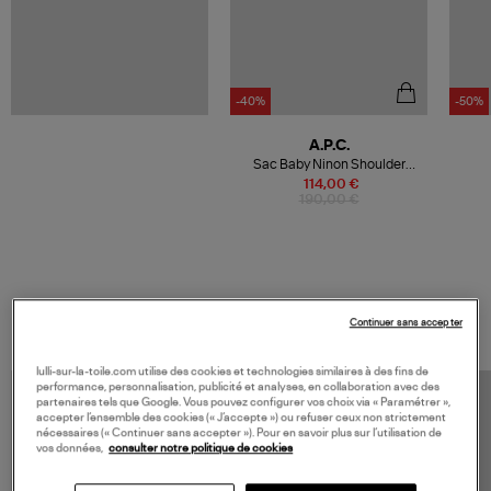
-40%
-50%
A.P.C.
Sac Baby Ninon Shoulder
Aubergine
114,00 €
190,00 €
VOS DERNIERS PRODUITS VUS
Continuer sans accepter
lulli-sur-la-toile.com utilise des cookies et technologies similaires à des fins de
performance, personnalisation, publicité et analyses, en collaboration avec des
partenaires tels que Google. Vous pouvez configurer vos choix via « Paramétrer »,
accepter l’ensemble des cookies (« J’accepte ») ou refuser ceux non strictement
nécessaires (« Continuer sans accepter »). Pour en savoir plus sur l’utilisation de
vos données,
consulter notre politique de cookies