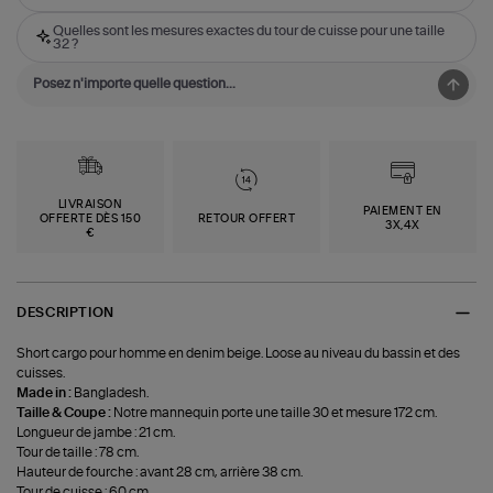
Quelles sont les mesures exactes du tour de cuisse pour une taille
32 ?
LIVRAISON
PAIEMENT EN
OFFERTE DÈS 150
RETOUR OFFERT
3X,4X
€
DESCRIPTION
Short cargo pour homme en denim beige. Loose au niveau du bassin et des
cuisses.
Made in :
Bangladesh.
Taille & Coupe :
Notre mannequin porte une taille 30 et mesure 172 cm.
Longueur de jambe : 21 cm.
Tour de taille : 78 cm.
Hauteur de fourche : avant 28 cm, arrière 38 cm.
Tour de cuisse : 60 cm.