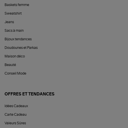
Baskets femme
Sweatshirt
Jeans
Sacs à main
Bijoux tendances
Doudounes et Parkas
Maison déco
Beauté
Conseil Mode
OFFRES ET TENDANCES
Idées Cadeaux
Carte Cadeau
Valeurs Sûres