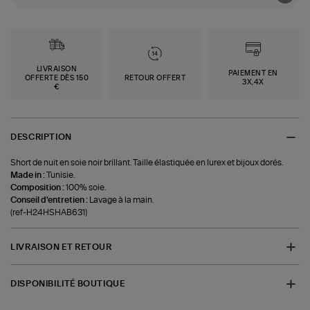
LIVRAISON
PAIEMENT EN
OFFERTE DÈS 150
RETOUR OFFERT
3X,4X
€
DESCRIPTION
Short de nuit en soie noir brillant. Taille élastiquée en lurex et bijoux dorés.
Made in :
Tunisie.
Composition :
100% soie.
Conseil d'entretien :
Lavage à la main.
(ref-H24HSHAB631)
LIVRAISON ET RETOUR
DISPONIBILITÉ BOUTIQUE