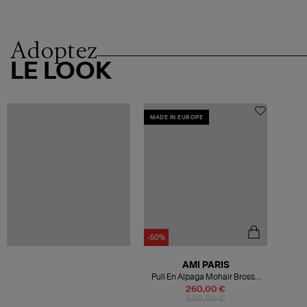
Adoptez
LE LOOK
MADE IN EUROPE
-50%
AMI PARIS
Pull En Alpaga Mohair Brosse
Beige
260,00 €
520,00 €