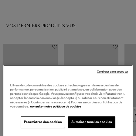
VOS DERNIERS PRODUITS VUS
Continuer sans accepter
lulli-sur-la-toile.com utilise des cookies et technologies similaires à des fins de
performance, personnalisation, publicité et analyses, en collaboration avec des
partenaires tels que Google. Vous pouvez configurer vos choix via « Paramétrer »,
accepter l’ensemble des cookies (« J’accepte ») ou refuser ceux non strictement
nécessaires (« Continuer sans accepter »). Pour en savoir plus sur l’utilisation de
vos données,
consulter notre politique de cookies
NOUVELLE COLLECTION
N
JEROME DREYFUSS
TORAL
Sac Bobi S Cuir Lamé
Mocassins Killian Sport
Veste
Paramètres des cookies
Autoriser tous les cookies
Champagne
Mousse
480,00 €
189,00 €