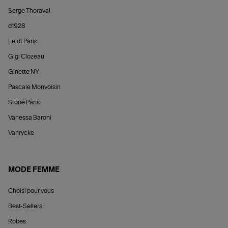
Serge Thoraval
d1928
Feidt Paris
Gigi Clozeau
Ginette NY
Pascale Monvoisin
Stone Paris
Vanessa Baroni
Vanrycke
MODE FEMME
Choisi pour vous
Best-Sellers
Robes