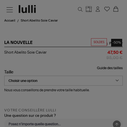
Aller au contenu principal
Accueil
Short Abelito Soie Caviar
SOLDES
-50%
LA NOUVELLE
Partager
Short
Short Abelito Soie Caviar
47,50 €
Abelito
95,00 €
Soie
Caviar
Guide des tailles
Taille
Nous vous conseillons de prendre votre taille habituelle.
VOTRE CONSEILLÈRE LULLI
Une question sur ce produit ?