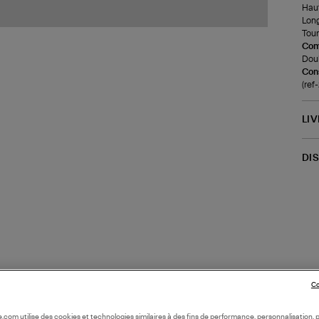
Haut
Long
Tour
Com
Doub
Cons
(re
LI
DI
Co
oile.com utilise des cookies et technologies similaires à des fins de performance, personnalisation, p