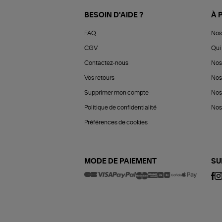
BESOIN D'AIDE ?
À 
FAQ
Nos
CGV
Qui 
Contactez-nous
Nos
Vos retours
Nos
Supprimer mon compte
Nos
Politique de confidentialité
Nos 
Préférences de cookies
MODE DE PAIEMENT
SU