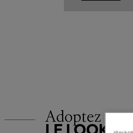
Adoptez
LE LOOK
lulli-sur-la-t