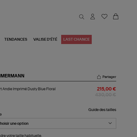
TENDANCES
VALISE D'ÉTÉ
LAST CHANCE
MMERMANN
Partager
rt
t Andie Imprimé Dusty Blue Floral
215,00 €
die
primé
430,00 €
sty
e
ral
Guide des tailles
le
dre votre taille habituelle.