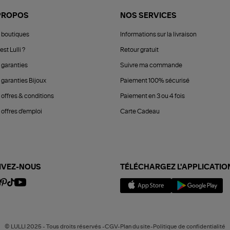
PROPOS
NOS SERVICES
 boutiques
Informations sur la livraison
est Lulli ?
Retour gratuit
 garanties
Suivre ma commande
 garanties Bijoux
Paiement 100% sécurisé
 offres & conditions
Paiement en 3 ou 4 fois
offres d'emploi
Carte Cadeau
IVEZ-NOUS
TÉLÉCHARGEZ L'APPLICATIO
© LULLI 2025 - Tous droits réservés -CGV-Plan du site-Politique de confidentialité