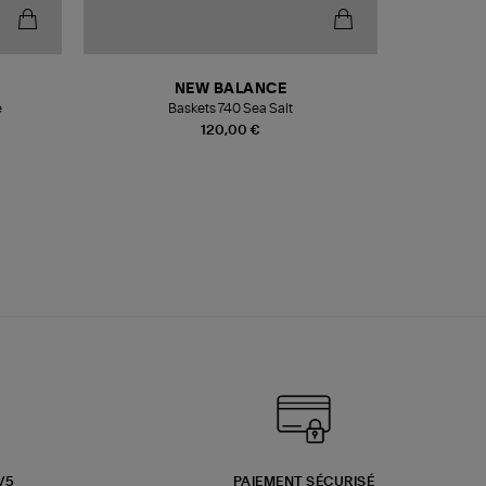
NEW BALANCE
e
Baskets 740 Sea Salt
Veste
120,00 €
3/5
PAIEMENT SÉCURISÉ