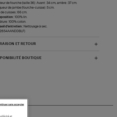
eur de fourche (taille 36) : Avant : 34 cm, arrière : 37 cm.
ueur de jambe (fourche-cuisse) : 5 cm.
 de cuisses : 66 cm.
position :
100% lin.
lure : 100% coton.
eil d'entretien :
Nettoyage à sec.
f-2654AANDDBLF)
VRAISON ET RETOUR
SPONIBILITÉ BOUTIQUE
ntinuer sans accepter
ublicité et