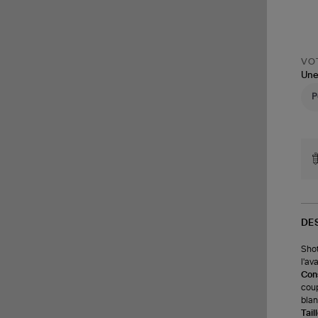
VOT
Une
DE
Shot
l'av
Cons
coup
blan
Tail