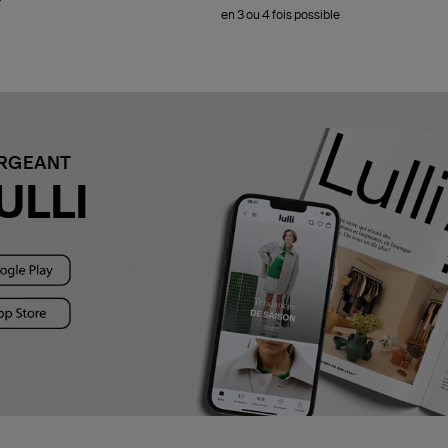
en 3 ou 4 fois possible
ARGEANT
ULLI