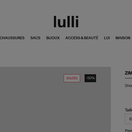
CHAUSSURES
SACS
BIJOUX
ACCESS & BEAUTÉ
LUI
MAISON
ZI
-50%
SOLDES
Sho
Shor
An
Im
Du
Blu
Flo
Tail
Pren