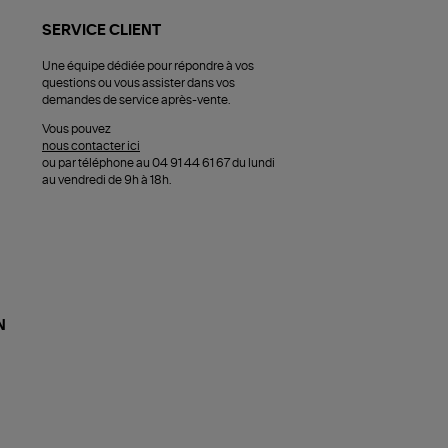
SERVICE CLIENT
Une équipe dédiée pour répondre à vos
questions ou vous assister dans vos
demandes de service après-vente.
Vous pouvez
nous contacter ici
ou par téléphone au 04 91 44 61 67 du lundi
au vendredi de 9h à 18h.
N