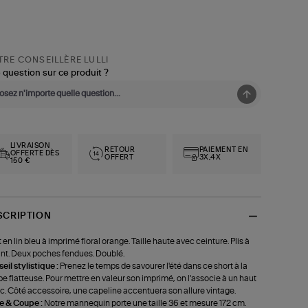
RE CONSEILLÈRE LULLI
 question sur ce produit ?
LIVRAISON
RETOUR
PAIEMENT EN
OFFERTE DÈS
OFFERT
3X,4X
150 €
SCRIPTION
 en lin bleu à imprimé floral orange. Taille haute avec ceinture. Plis à
ant. Deux poches fendues. Doublé.
eil stylistique :
Prenez le temps de savourer l'été dans ce short à la
e flatteuse. Pour mettre en valeur son imprimé, on l'associe à un haut
c. Côté accessoire, une capeline accentuera son allure vintage.
le & Coupe :
Notre mannequin porte une taille 36 et mesure 172 cm.