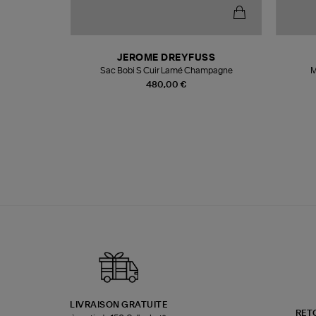
N
JEROME DREYFUSS
te
Sac Bobi S Cuir Lamé Champagne
M
480,00 €
LIVRAISON GRATUITE
RET