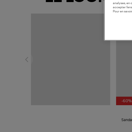
analyses, en 
accepter l’en
Pour en savoir
MADE I
-60%
Sandal