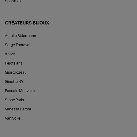
Sportmax
CRÉATEURS BIJOUX
Aurélie Bidermann
Serge Thoraval
d1928
Feidt Paris
Gigi Clozeau
Ginette NY
Pascale Monvoisin
Stone Paris
Vanessa Baroni
Vanrycke