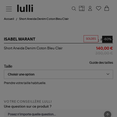
Aller au contenu principal
Accueil
Short Aneida Denim Coton Bleu Clair
SOLDES
-60%
ISABEL MARANT
Partager
Short
Short Aneida Denim Coton Bleu Clair
140,00 €
Aneida
350,00 €
Denim
Coton
Guide des tailles
Bleu
Taille
Clair
Prendre votre taille habituelle.
VOTRE CONSEILLÈRE LULLI
Une question sur ce produit ?