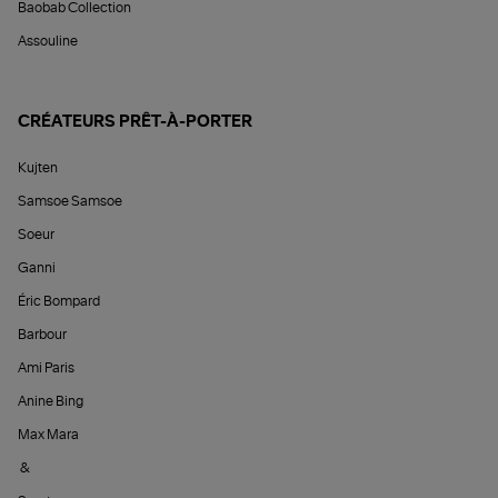
Baobab Collection
Assouline
CRÉATEURS PRÊT-À-PORTER
Kujten
Samsoe Samsoe
Soeur
Ganni
Éric Bompard
Barbour
Ami Paris
Anine Bing
Max Mara
&