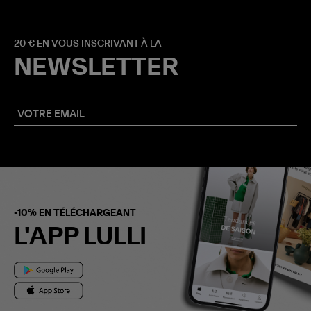
20 € EN VOUS INSCRIVANT À LA
NEWSLETTER
-10% EN TÉLÉCHARGEANT
L'APP LULLI