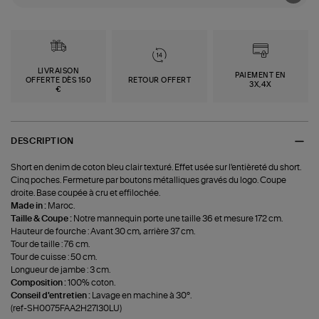
LIVRAISON
PAIEMENT EN
OFFERTE DÈS 150
RETOUR OFFERT
3X,4X
€
DESCRIPTION
Short en denim de coton bleu clair texturé. Effet usée sur l'entièreté du short.
Cinq poches. Fermeture par boutons métalliques gravés du logo. Coupe
droite. Base coupée à cru et effilochée.
Made in :
Maroc.
Taille & Coupe :
Notre mannequin porte une taille 36 et mesure 172 cm.
Hauteur de fourche : Avant 30 cm, arrière 37 cm.
Tour de taille : 76 cm.
Tour de cuisse : 50 cm.
Longueur de jambe : 3 cm.
Composition :
100% coton.
Conseil d'entretien :
Lavage en machine à 30°.
(ref-SH0075FAA2H27I30LU)