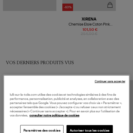
-60%
XIRENA
Chemise Elsie Coton Pink
Glow
101,50 €
254,00 €
VOS DERNIERS PRODUITS VUS
Continuer sans accepter
lulli-sur-la-toile.com utilise des cookies et technologies similaires à des fins de
performance, personnalisation, publicité et analyses, en collaboration avec des
partenaires tels que Google. Vous pouvez configurer vos choix via « Paramétrer »,
accepter l’ensemble des cookies (« J’accepte ») ou refuser ceux non strictement
nécessaires (« Continuer sans accepter »). Pour en savoir plus sur l’utilisation de
vos données,
consulter notre politique de cookies
Paramètres des cookies
Autoriser tous les cookies