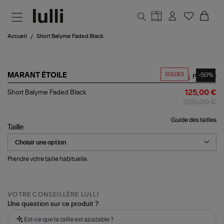
Aller au contenu principal
Accueil
Short Balyme Faded Black
SOLDES
-50%
MARANT ÉTOILE
Partager
Short
Short Balyme Faded Black
125,00 €
Balyme
250,00 €
Faded
Black
Guide des tailles
Taille
Prendre votre taille habituelle.
VOTRE CONSEILLÈRE LULLI
Une question sur ce produit ?
Est-ce que la taille est ajustable ?