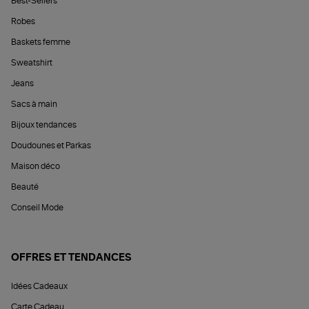
Best-Sellers
Robes
Baskets femme
Sweatshirt
Jeans
Sacs à main
Bijoux tendances
Doudounes et Parkas
Maison déco
Beauté
Conseil Mode
OFFRES ET TENDANCES
Idées Cadeaux
Carte Cadeau