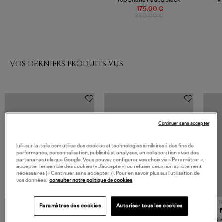
Top Shana Faded Black
M
175,00 €
350,00 €
VOS DERNIERS PRODUITS VUS
Continuer sans accepter
lulli-sur-la-toile.com utilise des cookies et technologies similaires à des fins de
performance, personnalisation, publicité et analyses, en collaboration avec des
partenaires tels que Google. Vous pouvez configurer vos choix via « Paramétrer »,
accepter l’ensemble des cookies (« J’accepte ») ou refuser ceux non strictement
nécessaires (« Continuer sans accepter »). Pour en savoir plus sur l’utilisation de
vos données,
consulter notre politique de cookies
NOUVELLE COLLECTION
N
Paramètres des cookies
Autoriser tous les cookies
JEROME DREYFUSS
TORAL
Sac Bobi S Cuir Lamé
Mocassins Killian Sport
Veste