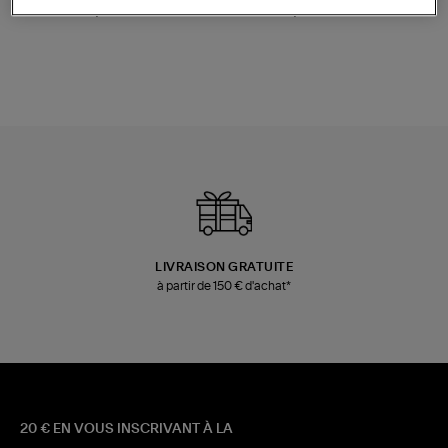
Champagne
Mousse
480,00 €
189,00 €
LIVRAISON GRATUITE
à partir de 150 € d'achat*
20 € EN VOUS INSCRIVANT À LA