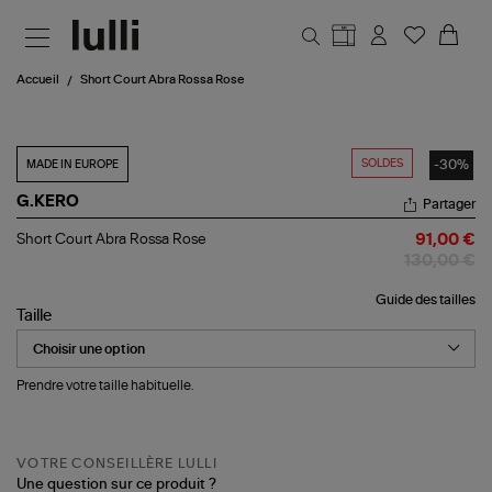
Aller au contenu principal
Accueil
Short Court Abra Rossa Rose
SOLDES
-30%
MADE IN EUROPE
G.KERO
Partager
Short
Short Court Abra Rossa Rose
91,00 €
Court
130,00 €
Abra
Rossa
Guide des tailles
Rose
Taille
Prendre votre taille habituelle.
VOTRE CONSEILLÈRE LULLI
Une question sur ce produit ?