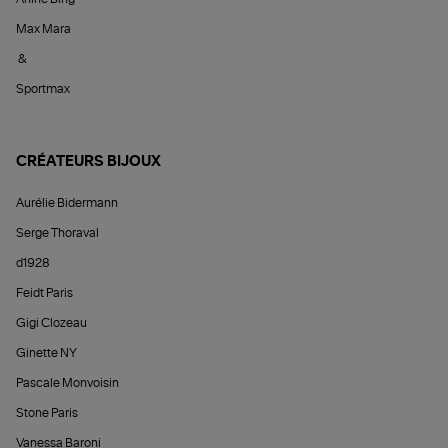
Max Mara
&
Sportmax
CRÉATEURS BIJOUX
Aurélie Bidermann
Serge Thoraval
d1928
Feidt Paris
Gigi Clozeau
Ginette NY
Pascale Monvoisin
Stone Paris
Vanessa Baroni