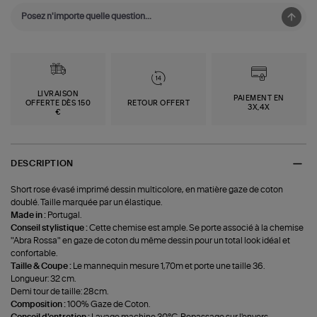
LIVRAISON
PAIEMENT EN
OFFERTE DÈS 150
RETOUR OFFERT
3X,4X
€
DESCRIPTION
Short rose évasé imprimé dessin multicolore, en matière gaze de coton
doublé. Taille marquée par un élastique.
Made in :
Portugal.
Conseil stylistique :
Cette chemise est ample. Se porte associé à la chemise
"Abra Rossa" en gaze de coton du même dessin pour un total look idéal et
confortable.
Taille & Coupe :
Le mannequin mesure 1,70m et porte une taille 36.
Longueur: 32 cm.
Demi tour de taille: 28cm.
Composition :
100% Gaze de Coton.
Conseil d'entretien :
Lavage machine 30°C. Repassage sur l'envers.