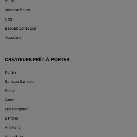
Autry
Vanessa Bruno
Ugg
Baobab Collection
Assouline
CRÉATEURS PRÊT-À-PORTER
Kujten
Samsoe Samsoe
Soeur
Ganni
Éric Bompard
Barbour
Ami Paris
Anine Bing