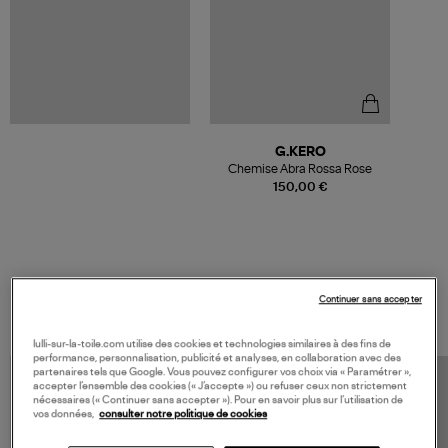
G.KERO
Chemise Abra Rossa Rose
150,00 €
VOS DERNIERS PRODUITS VUS
Continuer sans accepter
lulli-sur-la-toile.com utilise des cookies et technologies similaires à des fins de
performance, personnalisation, publicité et analyses, en collaboration avec des
partenaires tels que Google. Vous pouvez configurer vos choix via « Paramétrer »,
accepter l’ensemble des cookies (« J’accepte ») ou refuser ceux non strictement
nécessaires (« Continuer sans accepter »). Pour en savoir plus sur l’utilisation de
vos données,
consulter notre politique de cookies