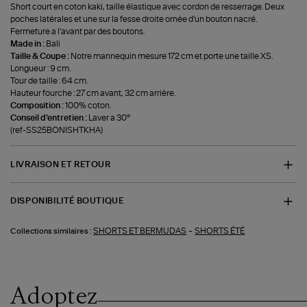
Short court en coton kaki, taille élastique avec cordon de resserrage. Deux
poches latérales et une sur la fesse droite ornée d'un bouton nacré.
Fermeture a l'avant par des boutons.
Made in :
Bali
Taille & Coupe :
Notre mannequin mesure 172 cm et porte une taille XS.
Longueur : 9 cm.
Tour de taille : 64 cm.
Hauteur fourche : 27 cm avant, 32 cm arrière.
Composition :
100% coton.
Conseil d'entretien :
Laver a 30°
(ref-SS25BONISHTKHA)
LIVRAISON ET RETOUR
DISPONIBILITÉ BOUTIQUE
-
SHORTS ET BERMUDAS
SHORTS ÉTÉ
Collections similaires :
Adoptez