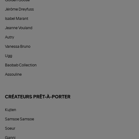
Jérôme Dreyfuss
Isabel Marant
Jeanne Vouland
Autry
Vanessa Bruno
Ugg
Baobab Collection
Assouline
CRÉATEURS PRÊT-À-PORTER
Kujten
Samsoe Samsoe
Soeur
Ganni