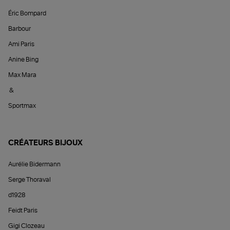
Éric Bompard
Barbour
Ami Paris
Anine Bing
Max Mara
&
Sportmax
CRÉATEURS BIJOUX
Aurélie Bidermann
Serge Thoraval
d1928
Feidt Paris
Gigi Clozeau