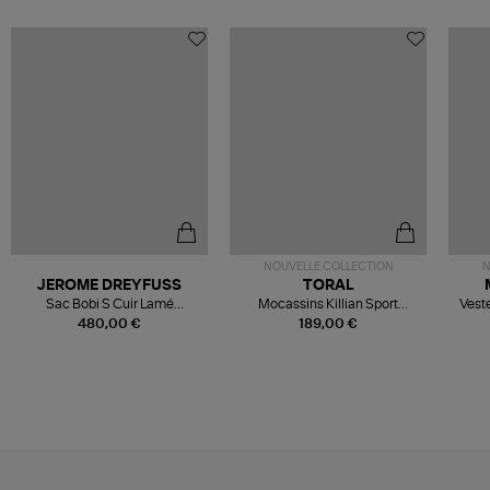
NOUVELLE COLLECTION
N
JEROME DREYFUSS
TORAL
Sac Bobi S Cuir Lamé
Mocassins Killian Sport
Veste
Champagne
Mousse
480,00 €
189,00 €