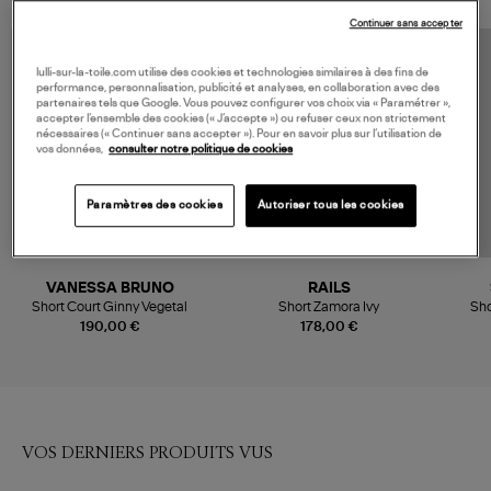
Continuer sans accepter
lulli-sur-la-toile.com utilise des cookies et technologies similaires à des fins de
performance, personnalisation, publicité et analyses, en collaboration avec des
partenaires tels que Google. Vous pouvez configurer vos choix via « Paramétrer »,
accepter l’ensemble des cookies (« J’accepte ») ou refuser ceux non strictement
nécessaires (« Continuer sans accepter »). Pour en savoir plus sur l’utilisation de
vos données,
consulter notre politique de cookies
Paramètres des cookies
Autoriser tous les cookies
VANESSA BRUNO
RAILS
Short Court Ginny Vegetal
Short Zamora Ivy
Sho
190,00 €
178,00 €
VOS DERNIERS PRODUITS VUS