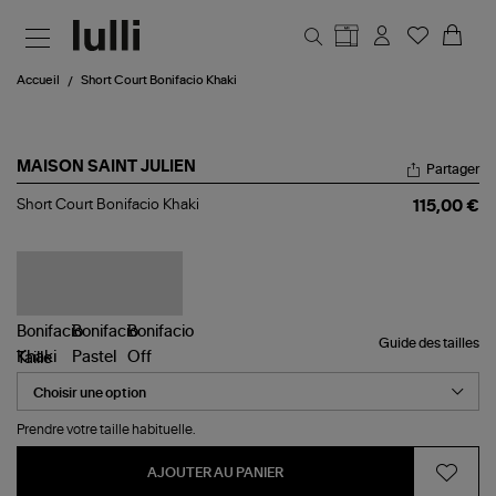
Aller au contenu principal
Accueil
Short Court Bonifacio Khaki
MAISON SAINT JULIEN
Partager
Short
Short Court Bonifacio Khaki
115,00 €
Court
Bonifacio
Khaki
Guide des tailles
Taille
Prendre votre taille habituelle.
AJOUTER AU PANIER