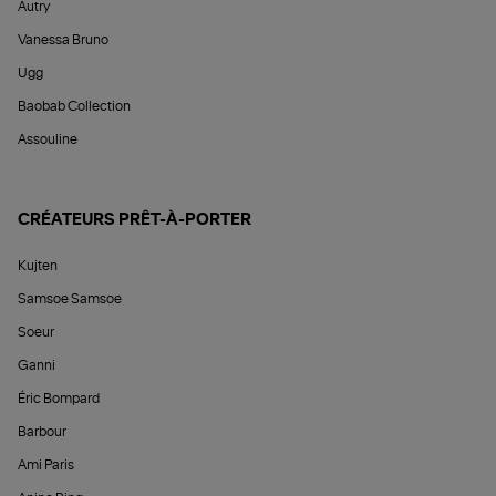
Autry
Vanessa Bruno
Ugg
Baobab Collection
Assouline
CRÉATEURS PRÊT-À-PORTER
Kujten
Samsoe Samsoe
Soeur
Ganni
Éric Bompard
Barbour
Ami Paris