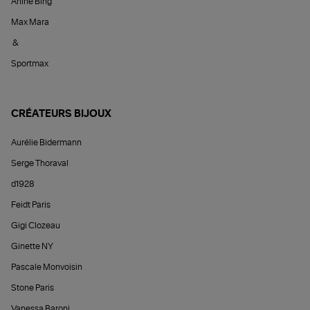
Anine Bing
Max Mara
&
Sportmax
CRÉATEURS BIJOUX
Aurélie Bidermann
Serge Thoraval
d1928
Feidt Paris
Gigi Clozeau
Ginette NY
Pascale Monvoisin
Stone Paris
Vanessa Baroni