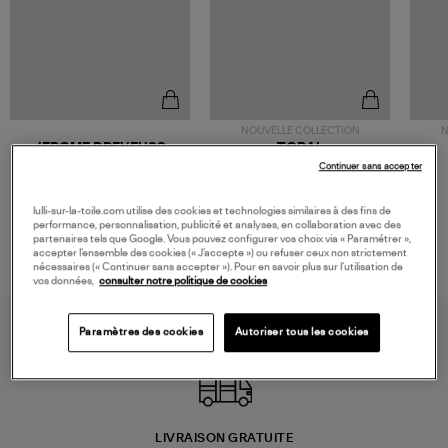
NOUVELLE COLLECTION
N
JEROME DREYFUSS
TORAL
Sac Bobi S Cuir Lamé
Mocassins Killian Sport
Continuer sans accepter
Champagne
Mousse
480,00 €
189,00 €
lulli-sur-la-toile.com utilise des cookies et technologies similaires à des fins de
performance, personnalisation, publicité et analyses, en collaboration avec des
partenaires tels que Google. Vous pouvez configurer vos choix via « Paramétrer »,
accepter l’ensemble des cookies (« J’accepte ») ou refuser ceux non strictement
nécessaires (« Continuer sans accepter »). Pour en savoir plus sur l’utilisation de
vos données,
consulter notre politique de cookies
Paramètres des cookies
Autoriser tous les cookies
LIVRAISON GRATUITE