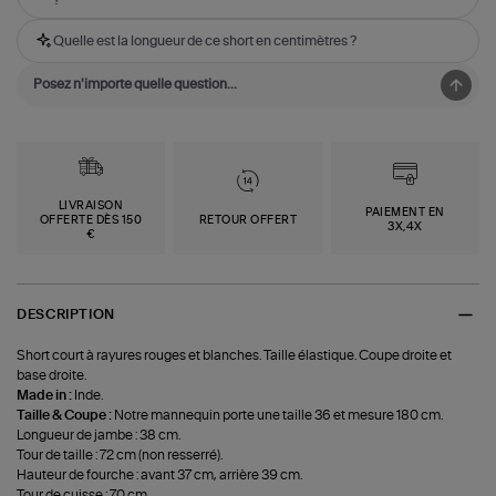
Quelle est la longueur de ce short en centimètres ?
LIVRAISON
PAIEMENT EN
OFFERTE DÈS 150
RETOUR OFFERT
3X,4X
€
DESCRIPTION
Short court à rayures rouges et blanches. Taille élastique. Coupe droite et
base droite.
Made in :
Inde.
Taille & Coupe :
Notre mannequin porte une taille 36 et mesure 180 cm.
Longueur de jambe : 38 cm.
Tour de taille : 72 cm (non resserré).
Hauteur de fourche : avant 37 cm, arrière 39 cm.
Tour de cuisse : 70 cm.