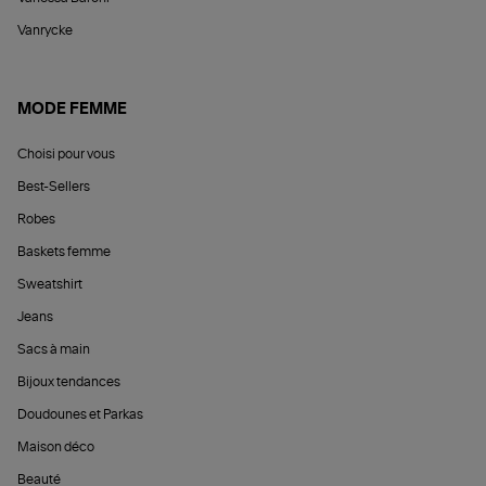
Vanrycke
MODE FEMME
Choisi pour vous
Best-Sellers
Robes
Baskets femme
Sweatshirt
Jeans
Sacs à main
Bijoux tendances
Doudounes et Parkas
Maison déco
Beauté