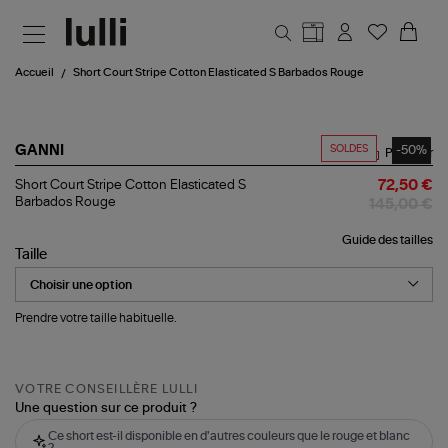
Aller au contenu principal
Accueil
Short Court Stripe Cotton Elasticated S Barbados Rouge
SOLDES
-50%
GANNI
Partager
Short
Short Court Stripe Cotton Elasticated S
72,50 €
Court
Barbados Rouge
145,00 €
Stripe
Cotton
Guide des tailles
Elasticated
Taille
S
Barbados
Rouge
Prendre votre taille habituelle.
VOTRE CONSEILLÈRE LULLI
Une question sur ce produit ?
Ce short est-il disponible en d'autres couleurs que le rouge et blanc
?