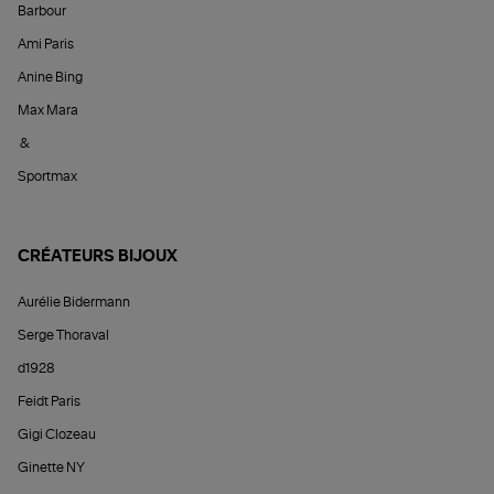
Barbour
Ami Paris
Anine Bing
Max Mara
&
Sportmax
CRÉATEURS BIJOUX
Aurélie Bidermann
Serge Thoraval
d1928
Feidt Paris
Gigi Clozeau
Ginette NY