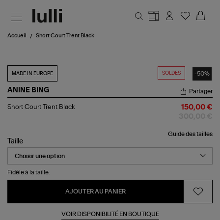
Aller au contenu principal
Accueil
Short Court Trent Black
SOLDES
-50%
MADE IN EUROPE
ANINE BING
Partager
Short
Short Court Trent Black
150,00 €
Court
300,00 €
Trent
Black
Guide des tailles
Taille
Fidèle à la taille.
AJOUTER AU PANIER
VOIR DISPONIBILITÉ EN BOUTIQUE