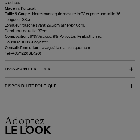
crochets.
Made in :
Portugal.
Taille & Coupe :
Notre mannequin mesure 1m72 et porte une taille 36.
Longueur: 38cm.
Longueur fourche avant: 29.5cm. arrière: 40cm.
Demi-tour de taille: 37cm.
Composition :
91% Viscose, 8% Polyester, 1% Elasthanne.
Doublure: 100% Polyester
Conseil d'entretien :
Lavage à la main uniquement.
(ref-A0511226BLK26)
LIVRAISON ET RETOUR
DISPONIBILITÉ BOUTIQUE
Adoptez
LE LOOK