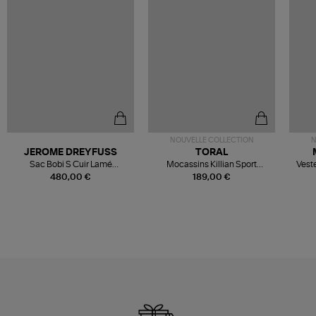
NOUVELLE COLLECTION
N
JEROME DREYFUSS
TORAL
Sac Bobi S Cuir Lamé
Mocassins Killian Sport
Veste
Champagne
Mousse
480,00 €
189,00 €