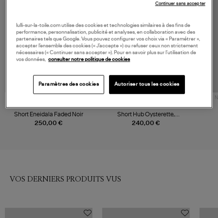
COLLABORATION
Continuer sans accepter
lulli-sur-la-toile.com utilise des cookies et technologies similaires à des fins de
performance, personnalisation, publicité et analyses, en collaboration avec des
partenaires tels que Google. Vous pouvez configurer vos choix via « Paramétrer »,
accepter l’ensemble des cookies (« J’accepte ») ou refuser ceux non strictement
nécessaires (« Continuer sans accepter »). Pour en savoir plus sur l’utilisation de
vos données,
consulter notre politique de cookies
Paramètres des cookies
Autoriser tous les cookies
N
ISABEL MARANT
XIRENA
Short Eneidala Faded Noir
Short Hub Oysterette,
Collaboration Xirena x Léa
250,00 €
240,00 €
Meylan
VOS DERNIERS PRODUITS VUS