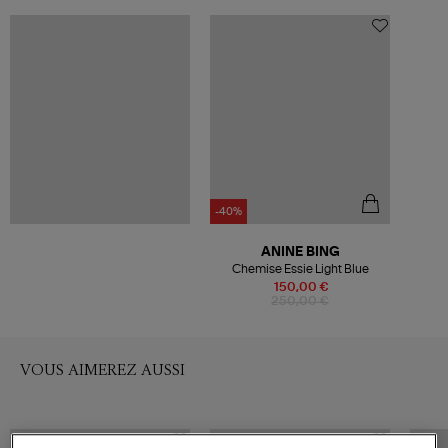
-40%
ANINE BING
Chemise Essie Light Blue
150,00 €
250,00 €
VOUS AIMEREZ AUSSI