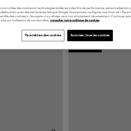
oile.com utilise des cookies et technologies similaires à des fins de performance, personnalisation, p
collaboration avec des partenaires tels que Google. Vous pouvez configurer vos choix via « Param
semble des cookies (« J’accepte ») ou refuser ceux non strictement nécessaires (« Continuer san
 plus sur l’utilisation de vos données,
consulter notre politique de cookies
Paramètres des cookies
Autoriser tous les cookies
MADE IN EUROPE