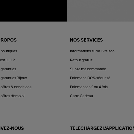
PROPOS
NOS SERVICES
 boutiques
Informations sur la livraison
est Lulli ?
Retour gratuit
 garanties
Suivre ma commande
 garanties Bijoux
Paiement 100% sécurisé
 offres & conditions
Paiement en 3 ou 4 fois
offres d'emploi
Carte Cadeau
IVEZ-NOUS
TÉLÉCHARGEZ L'APPLICATIO