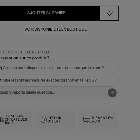
AJOUTER AU PANIER
VOIR DISPONIBILITÉ EN BOUTIQUE
RE CONSEILLÈRE LULLI
 question sur ce produit ?
Ce short est-il disponible en d'autres couleurs que le blanc ?
Quelles sont les mesures exactes du short en taille 36 ?
LIVRAISON
RETOUR
PAIEMENT EN
OFFERTE DÈS
OFFERT
3X,4X
150 €