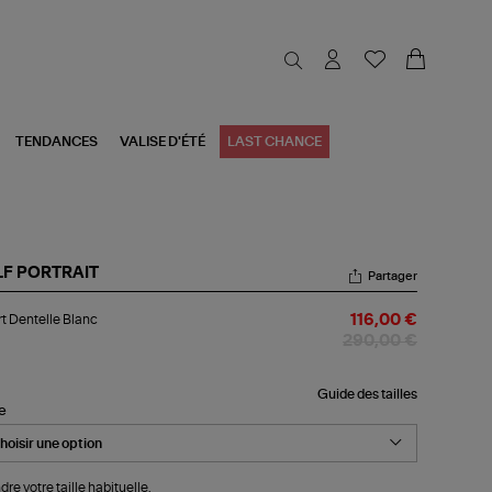
TENDANCES
VALISE D'ÉTÉ
LAST CHANCE
LF PORTRAIT
Partager
rt
t Dentelle Blanc
116,00 €
telle
nc
290,00 €
Guide des tailles
le
dre votre taille habituelle.