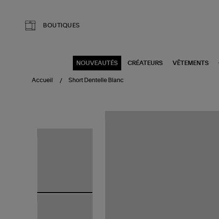
Aller au contenu principal
BOUTIQUES
NOUVEAUTÉS
CRÉATEURS
VÊTEMENTS
Accueil
Short Dentelle Blanc