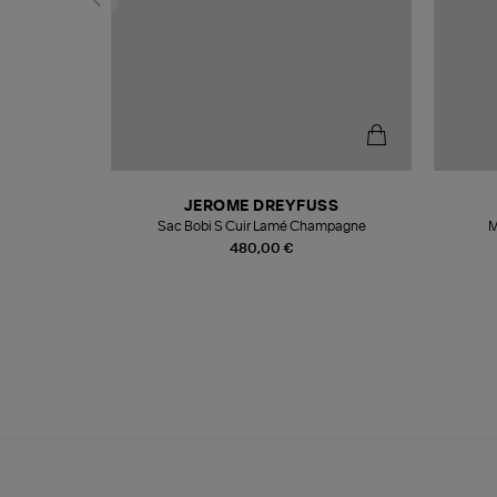
N
JEROME DREYFUSS
te
Sac Bobi S Cuir Lamé Champagne
M
480,00 €