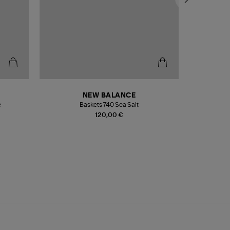
NEW BALANCE
e
Baskets 740 Sea Salt
Veste
120,00 €