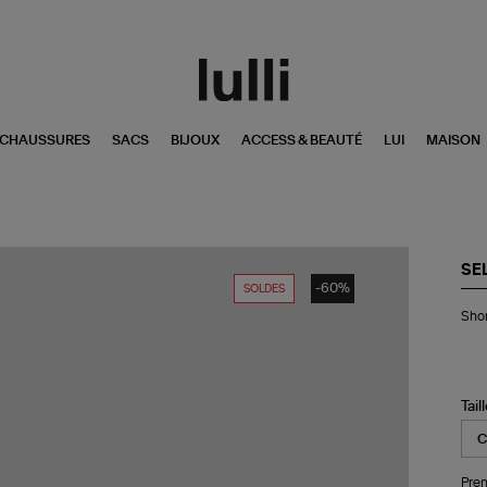
CHAUSSURES
SACS
BIJOUX
ACCESS & BEAUTÉ
LUI
MAISON
SE
-60%
SOLDES
Sho
Shor
Den
Bla
Tail
Pren