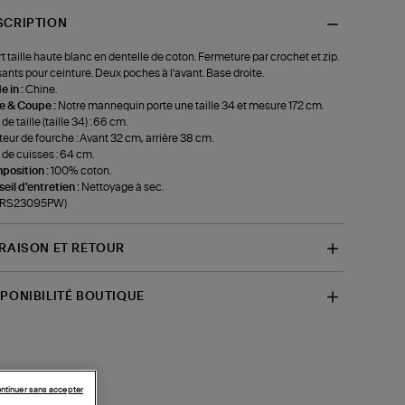
SCRIPTION
t taille haute blanc en dentelle de coton. Fermeture par crochet et zip.
ants pour ceinture. Deux poches à l'avant. Base droite.
 in :
Chine.
le & Coupe :
Notre mannequin porte une taille 34 et mesure 172 cm.
de taille (taille 34) : 66 cm.
eur de fourche : Avant 32 cm, arrière 38 cm.
 de cuisses : 64 cm.
position :
100% coton.
eil d'entretien :
Nettoyage à sec.
f-RS23095PW)
VRAISON ET RETOUR
SPONIBILITÉ BOUTIQUE
ntinuer sans accepter