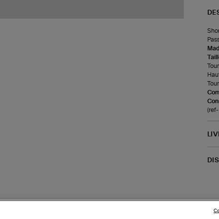
DE
Shor
Pass
Made
Tail
Tour 
Haut
Tour
Com
Cons
(re
LI
DI
Co