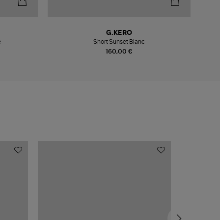
-6
G.KERO
e
Short Sunset Blanc
160,00 €