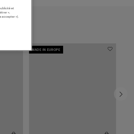
ublicité et
étrer »,
s accepter »).
MADE IN EUROPE