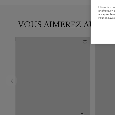
lulli-sur-la-t
analyses, en 
accepter l’en
Pour en savoir
VOUS AIMEREZ AUSSI