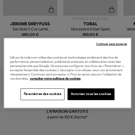
NOUVELLE COLLECTION
N
JEROME DREYFUSS
TORAL
Sac Bobi S Cuir Lamé
Mocassins Killian Sport
Veste
Champagne
Mousse
480,00 €
189,00 €
Continuer sans accepter
lulli-sur-la-toile.com utilise des cookies et technologies similaires à des fins de
performance, personnalisation, publicité et analyses, en collaboration avec des
partenaires tels que Google. Vous pouvez configurer vos choix via « Paramétrer »,
accepter l’ensemble des cookies (« J’accepte ») ou refuser ceux non strictement
nécessaires (« Continuer sans accepter »). Pour en savoir plus sur l’utilisation de
vos données,
consulter notre politique de cookies
Paramètres des cookies
Autoriser tous les cookies
LIVRAISON GRATUITE
à partir de 150 € d'achat*