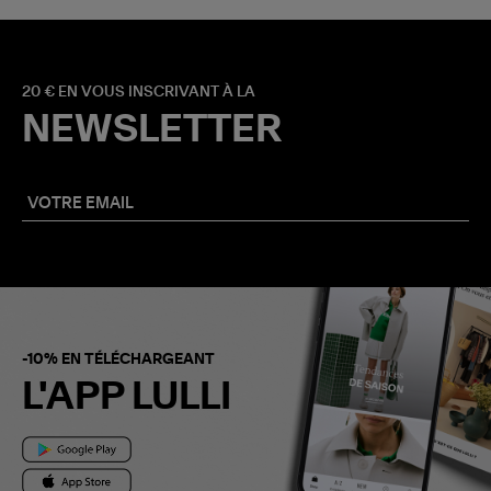
20 € EN VOUS INSCRIVANT À LA
NEWSLETTER
-10% EN TÉLÉCHARGEANT
L'APP LULLI