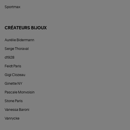
Sportmax
CRÉATEURS BIJOUX
Aurélie Bidermann
Serge Thoraval
d1928
Feidt Paris
Gigi Clozeau
Ginette NY
Pascale Monvoisin
Stone Paris
Vanessa Baroni
Vanrycke