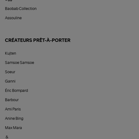
Baobab Collection
Assouline
CRÉATEURS PRÊT-À-PORTER
Kujten
Samsoe Samsoe
Soeur
Ganni
Éric Bompard
Barbour
Ami Paris
Anine Bing
Max Mara
&