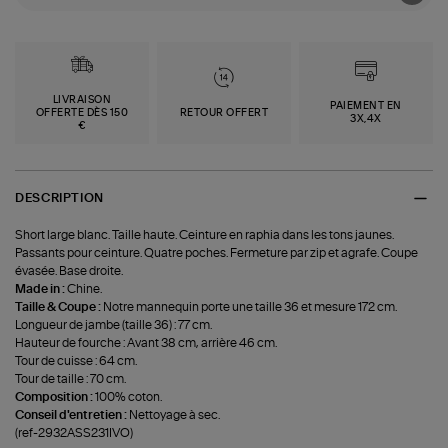
LIVRAISON
PAIEMENT EN
OFFERTE DÈS 150
RETOUR OFFERT
3X,4X
€
DESCRIPTION
Short large blanc. Taille haute. Ceinture en raphia dans les tons jaunes.
Passants pour ceinture. Quatre poches. Fermeture par zip et agrafe. Coupe
évasée. Base droite.
Made in :
Chine.
Taille & Coupe :
Notre mannequin porte une taille 36 et mesure 172 cm.
Longueur de jambe (taille 36) : 77 cm.
Hauteur de fourche : Avant 38 cm, arrière 46 cm.
Tour de cuisse : 64 cm.
Tour de taille : 70 cm.
Composition :
100% coton.
Conseil d'entretien :
Nettoyage à sec.
(ref-2932ASS231IVO)