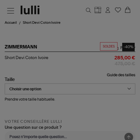
Aller au contenu principal
Accueil
Short Devi Coton Ivoire
SOLDES
-40%
ZIMMERMANN
Partager
Short
Short Devi Coton Ivoire
285,00 €
Devi
475,00 €
Coton
Ivoire
Guide des tailles
Taille
Prendre votre taille habituelle.
VOTRE CONSEILLÈRE LULLI
Une question sur ce produit ?