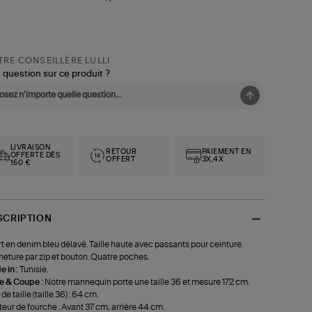
RE CONSEILLÈRE LULLI
 question sur ce produit ?
LIVRAISON
RETOUR
PAIEMENT EN
OFFERTE DÈS
OFFERT
3X,4X
150 €
SCRIPTION
t en denim bleu délavé. Taille haute avec passants pour ceinture.
eture par zip et bouton. Quatre poches.
 in :
Tunisie.
le & Coupe :
Notre mannequin porte une taille 36 et mesure 172 cm.
de taille (taille 36) : 64 cm.
eur de fourche : Avant 37 cm, arrière 44 cm.