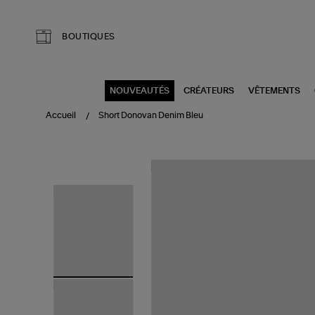
Aller au contenu principal
BOUTIQUES
NOUVEAUTÉS
CRÉATEURS
VÊTEMENTS
Accueil
Short Donovan Denim Bleu