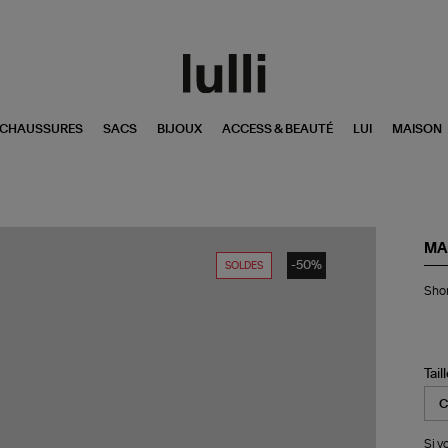
CHAUSSURES
SACS
BIJOUX
ACCESS & BEAUTÉ
LUI
MAISON
MA
-50%
SOLDES
Sho
Sho
Do
De
Ble
Tail
Si v