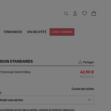
TENDANCES
VALISE D'ÉTÉ
LAST CHANCE
ISON STANDARDS
Partager
rt
rt Donovan Denim Bleu
42,50 €
novan
nim
85,00 €
u
Guide des tailles
le
ous hésitez entre deux tailles, prenez la taille en dessous.