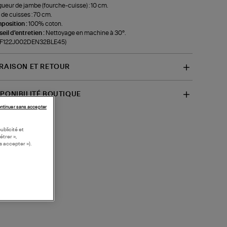
ueur de jambe (fourche-cuisse) : 10 cm.
 de cuisses : 70 cm.
position :
100% coton.
eil d'entretien :
Nettoyage en machine à 30°.
f-F122J002DEN32BLE45)
VRAISON ET RETOUR
SPONIBILITÉ BOUTIQUE
ntinuer sans accepter
ublicité et
étrer »,
s accepter »).