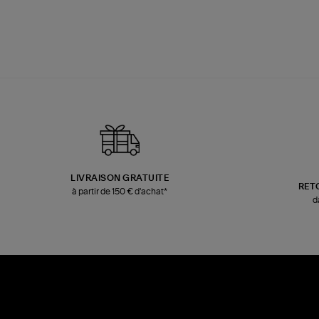
LIVRAISON GRATUITE
RET
à partir de 150 € d'achat*
d