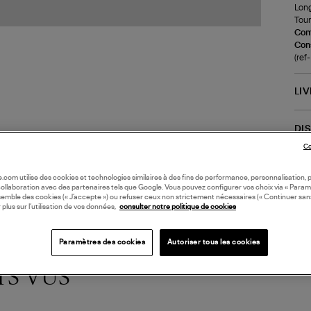
Long
Tour
Com
Cons
(re
LI
DI
Co
oile.com utilise des cookies et technologies similaires à des fins de performance, personnalisation, p
collaboration avec des partenaires tels que Google. Vous pouvez configurer vos choix via « Param
semble des cookies (« J’accepte ») ou refuser ceux non strictement nécessaires (« Continuer san
 plus sur l’utilisation de vos données,
consulter notre politique de cookies
Paramètres des cookies
Autoriser tous les cookies
TS VUS