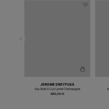
N
JEROME DREYFUSS
te
Sac Bobi S Cuir Lamé Champagne
M
480,00 €