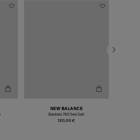
NEW BALANCE
e
Baskets 740 Sea Salt
Veste
120,00 €