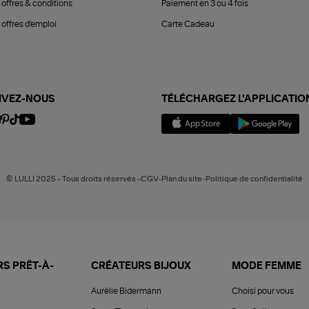
 offres & conditions
Paiement en 3 ou 4 fois
offres d'emploi
Carte Cadeau
IVEZ-NOUS
TÉLÉCHARGEZ L'APPLICATIO
© LULLI 2025 - Tous droits réservés -CGV-Plan du site-Politique de confidentialité
S PRÊT-À-
CRÉATEURS BIJOUX
MODE FEMME
Aurélie Bidermann
Choisi pour vous