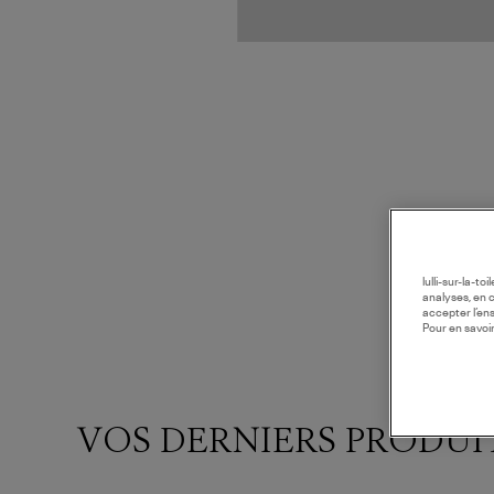
lulli-sur-la-t
analyses, en 
accepter l’en
Pour en savoir
VOS DERNIERS PRODUI