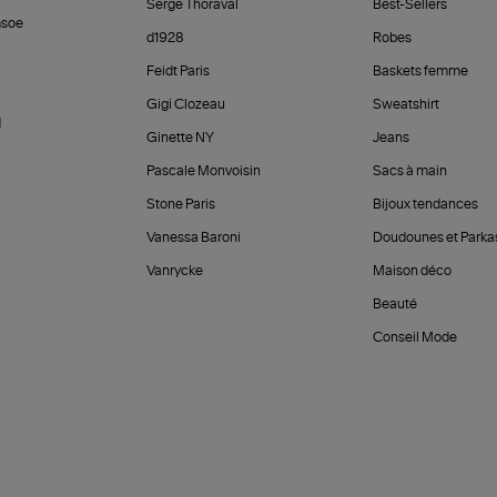
Serge Thoraval
Best-Sellers
soe
d1928
Robes
Feidt Paris
Baskets femme
Gigi Clozeau
Sweatshirt
d
Ginette NY
Jeans
Pascale Monvoisin
Sacs à main
Stone Paris
Bijoux tendances
Vanessa Baroni
Doudounes et Parka
Vanrycke
Maison déco
Beauté
Conseil Mode