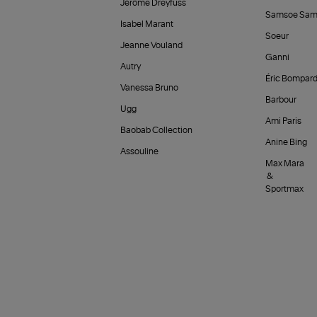
Jérôme Dreyfuss
Samsoe Sam
Isabel Marant
Soeur
Jeanne Vouland
Ganni
Autry
Éric Bompar
Vanessa Bruno
Barbour
Ugg
Ami Paris
Baobab Collection
Anine Bing
Assouline
Max Mara
&
Sportmax