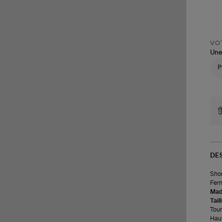
VOT
Une
DE
Shor
Ferm
Made
Tail
Tour 
Haut